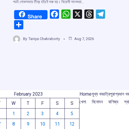
পরই লোকসভায় তীব্র হইচই শুরু হয়। বিরোধী সাংসদরা…
F
W
X
T
T
Share
a
h
hr
el
S
ce
at
e
e
h
r
b
s
a
gr
By
Taniya Chakraborty
Aug 7, 2026
ar
o
A
d
a
e
m
o
p
s
m
k
p
February 2023
Home
মুখ্য খবর
ত্রিপুরা
প্রধান খ
খেলা
বিনোদন
বাণিজ্য
স্বা
T
W
T
F
S
S
1
2
3
4
5
7
8
9
10
11
12