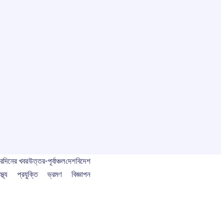
বর
দিনের খবর
উত্তর-পূর্বাঞ্চল
দেশ
বিদেশ
স্থ্য
প্রযুক্তি
ভ্রমণ
বিজ্ঞাপন