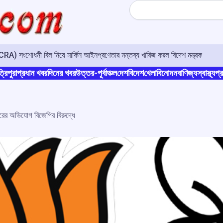
Search
A) সংশোধনী বিল নিয়ে মার্কিন আইনপ্রণেতার মন্তব্য খারিজ করল বিদেশ মন্ত্রক
্রিপুরা
প্রধান খবর
দিনের খবর
উত্তর-পূর্বাঞ্চল
দেশ
বিদেশ
খেলা
বিনোদন
বাণিজ্য
স্বাস্থ্য
প্র
চুরের অভিযোগ বিজেপির বিরুদ্ধে