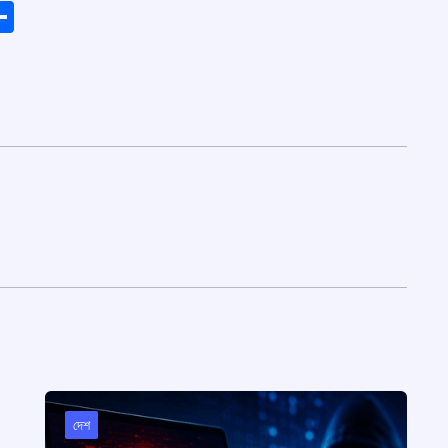
ads
elegram
Share
দেশ