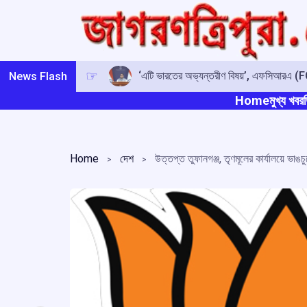
Skip
to
content
‘এটি ভারতের অভ্যন্তরীণ বিষয়’, এফসিআরএ (FCR
News Flash
Home
মুখ্য খবর
ত
Home
দেশ
উত্তপ্ত তুফানগঞ্জ, তৃণমূলের কার্যালয়ে ভাঙ