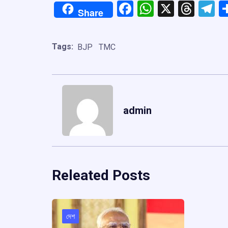
Facebook
WhatsApp
X
Thre
T
Share
Tags:
BJP
TMC
admin
Releated Posts
দেশ