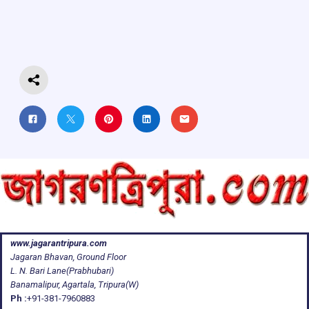
o
A
d
a
o
p
s
m
k
p
www.jagarantripura.com
Jagaran Bhavan, Ground Floor
L. N. Bari Lane(Prabhubari)
Banamalipur, Agartala, Tripura(W)
Ph :
+91-381-7960883