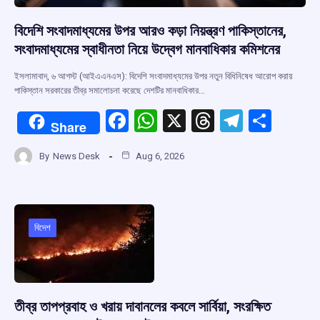
বিদেশি সংবাদমাধ্যমের উপর আরও কড়া নিয়ন্ত্রণ পাকিস্তানের,
সংবাদমাধ্যমের স্বাধীনতা নিয়ে উদ্বেগ মানবাধিকার কমিশনের
ইসলামাবাদ, ৬ আগস্ট (আইএএনএস): বিদেশি সংবাদমাধ্যমের উপর নতুন বিধিনিষেধ আরোপ করায়
পাকিস্তান সরকারের তীব্র সমালোচনা করেছে দেশটির মানবাধিকার…
F
W
X
T
T
S
Share
a
h
hr
el
h
By
News Desk
Aug 6, 2026
ce
at
e
e
ar
b
s
a
gr
e
o
A
d
a
o
p
s
m
বিদেশ
k
p
তীব্র তাপপ্রবাহ ও খরায় দাবানলের কবলে সার্বিয়া, সংরক্ষিত