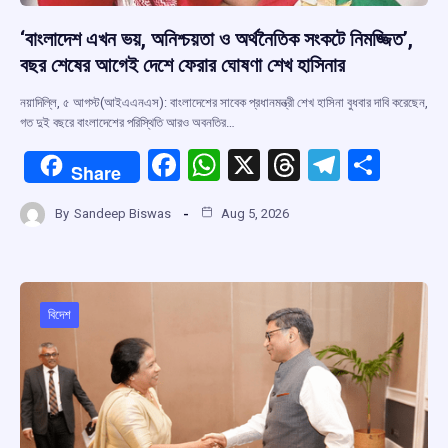
‘বাংলাদেশ এখন ভয়, অনিশ্চয়তা ও অর্থনৈতিক সংকটে নিমজ্জিত’,
বছর শেষের আগেই দেশে ফেরার ঘোষণা শেখ হাসিনার
নয়াদিল্লি, ৫ আগস্ট(আইএএনএস): বাংলাদেশের সাবেক প্রধানমন্ত্রী শেখ হাসিনা বুধবার দাবি করেছেন,
গত দুই বছরে বাংলাদেশের পরিস্থিতি আরও অবনতির…
F
W
X
T
T
S
Share
a
h
hr
el
h
By
Sandeep Biswas
Aug 5, 2026
ce
at
e
e
ar
b
s
a
gr
e
o
A
d
a
o
p
s
m
বিদেশ
k
p