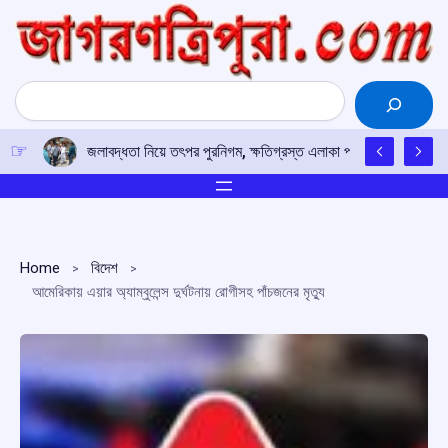
Skip
to
content
Search
জলাবদ্ধতা নিয়ে তৎপর পুরনিগম, ক্ষতিগ্রস্ত এলাকা পরিদর্শনে মেয়র
Home
বিদেশ
আমেরিকায় এয়ার অ্যাম্বুলেন্স দুর্ঘটনায় রোগীসহ পাঁচজনের মৃত্যু