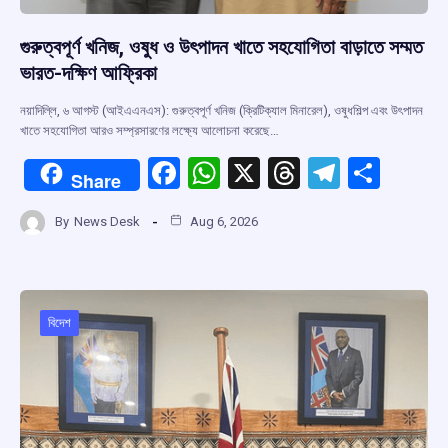
গুরুত্বপূর্ণ খনিজ, ওষুধ ও উৎপাদন খাতে সহযোগিতা বাড়াতে সম্মত
ভারত-দক্ষিণ আফ্রিকা
নয়াদিল্লি, ৬ আগস্ট (আইএএনএস): গুরুত্বপূর্ণ খনিজ (ক্রিটিক্যাল মিনারেল), ওষুধশিল্প এবং উৎপাদন
খাতে সহযোগিতা আরও সম্প্রসারণের লক্ষ্যে আলোচনা করেছে…
F
W
X
T
T
S
Share
a
h
hr
el
h
By
News Desk
Aug 6, 2026
ce
at
e
e
ar
b
s
a
gr
e
o
A
d
a
o
p
s
m
বিদেশ
k
p