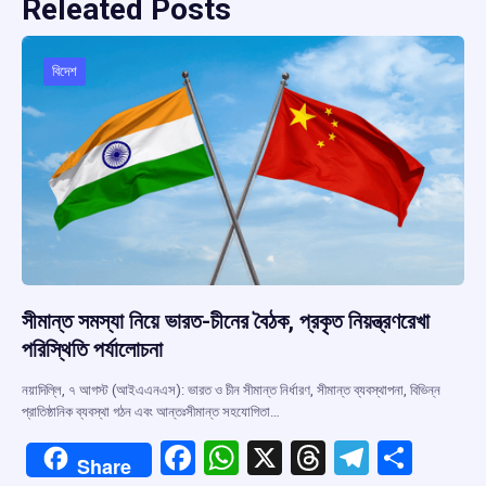
Releated Posts
বিদেশ
সীমান্ত সমস্যা নিয়ে ভারত-চীনের বৈঠক, প্রকৃত নিয়ন্ত্রণরেখা
পরিস্থিতি পর্যালোচনা
নয়াদিল্লি, ৭ আগস্ট (আইএএনএস): ভারত ও চীন সীমান্ত নির্ধারণ, সীমান্ত ব্যবস্থাপনা, বিভিন্ন
প্রাতিষ্ঠানিক ব্যবস্থা গঠন এবং আন্তঃসীমান্ত সহযোগিতা…
F
W
X
T
T
S
Share