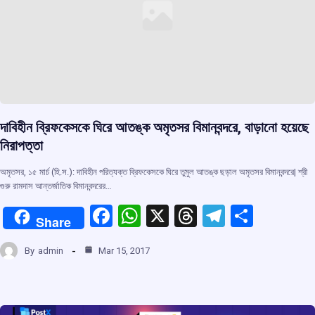
দাবিহীন ব্রিফকেসকে ঘিরে আতঙ্ক অমৃতসর বিমানবন্দরে, বাড়ানো হয়েছে
নিরাপত্তা
অমৃতসর, ১৫ মার্চ (হি.স.): দাবিহীন পরিত্যক্ত ব্রিফকেসকে ঘিরে তুমুল আতঙ্ক ছড়াল অমৃতসর বিমানবন্দরে| শ্রী
গুরু রামদাস আন্তর্জাতিক বিমানবন্দরের…
F
W
X
T
T
S
Share
a
h
hr
el
h
By
admin
Mar 15, 2017
ce
at
e
e
ar
b
s
a
gr
e
o
A
d
a