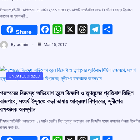
নিজস্ব প্রতিনিধি, আগরতলা, ১৪ মার্চ ৷৷ ২০১৬ সালের ২৩ আগস্ট রাজনৈতিক সংঘর্ষের ঘটনার রহস্য উন্মোচন
করলেন না মুখ্যমন্ত্রী…
F
W
X
T
T
S
Share
a
h
hr
el
h
By
admin
Mar 15, 2017
ce
at
e
e
ar
b
s
a
gr
e
o
A
d
a
o
p
s
m
UNCATEGORIZED
k
p
পরস্পরের বিরুদ্ধে অভিযোগ তুলে বিজেপি ও তৃণমূলের প্রতিবাদ মিছিল
রাজপথে, সংঘর্ষ ইস্যুতে কড়া ভাষায় আক্রমণ বিপ্লবের, সুদীপের
রক্ষণাত্মক অবস্থান
নিজস্ব প্রতিনিধি, আগরতলা, ১৪ মার্চ ৷৷ হোলির দিনে তৃণমূল কংগ্রেস এবং বিজেপির মধ্যে সংঘর্ষের ঘটনায় বিজেপির
রাজ্য সভাপতি…