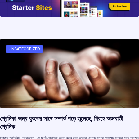
o
p
s
m
k
p
UNCATEGORIZED
প্রেমিকা অন্য যুবকের সাথে সম্পর্ক গড়ে তুলেছে, বিরহে আত্মঘাতী
প্রেমিক
নিজস্ব প্রতিনিধি, আগরতলা, ১৪ মার্চ৷৷ প্রেমিকা অন্য নতুন করে আরেক ছেলের সাথে প্রণয়ের সম্পর্ক গড়ে তুলছে৷