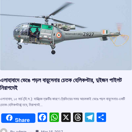
k
p
এলাহাবাদে ভেঙে পড়ল বায়ুসেনার চেতক হেলিকপ্টার, দুইজন পাইলট
নিরাপদেই
এলাহাবাদ, ১৫ মার্চ (হি.স.): যান্ত্রিক ত্রুটির কারণে ট্রেনিংয়ের সময় আচমকাই ভেঙে পড়ল বায়ুসেনার একটি
চেতক হেলিকপ্টার| তবে, নিরাপদেই…
F
W
X
T
T
S
Share
a
h
hr
el
h
By
admin
Mar 15, 2017