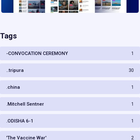
Tags
-CONVOCATION CEREMONY
1
..tripura
30
.china
1
.Mitchell Sentner
1
.ODISHA 6-1
1
'The Vaccine War'
2