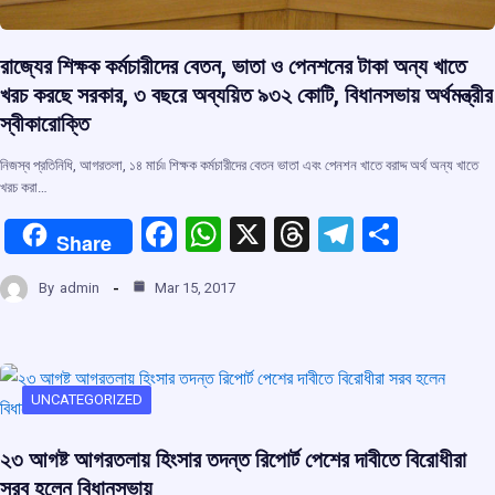
রাজ্যের শিক্ষক কর্মচারীদের বেতন, ভাতা ও পেনশনের টাকা অন্য খাতে
খরচ করছে সরকার, ৩ বছরে অব্যয়িত ৯৩২ কোটি, বিধানসভায় অর্থমন্ত্রীর
স্বীকারোক্তি
নিজস্ব প্রতিনিধি, আগরতলা, ১৪ মার্চ৷৷ শিক্ষক কর্মচারীদের বেতন ভাতা এবং পেনশন খাতে বরাদ্দ অর্থ অন্য খাতে
খরচ করা…
F
W
X
T
T
S
Share
a
h
hr
el
h
By
admin
Mar 15, 2017
ce
at
e
e
ar
b
s
a
gr
e
o
A
d
a
o
p
s
m
UNCATEGORIZED
k
p
২৩ আগষ্ট আগরতলায় হিংসার তদন্ত রিপোর্ট পেশের দাবীতে বিরোধীরা
সরব হলেন বিধানসভায়