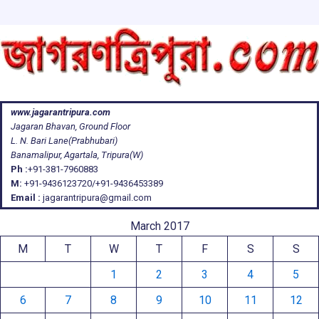
www.jagarantripura.com
Jagaran Bhavan, Ground Floor
L. N. Bari Lane(Prabhubari)
Banamalipur, Agartala, Tripura(W)
Ph :
+91-381-7960883
M:
+91-9436123720/+91-9436453389
Email :
jagarantripura@gmail.com
March 2017
M
T
W
T
F
S
S
1
2
3
4
5
6
7
8
9
10
11
12