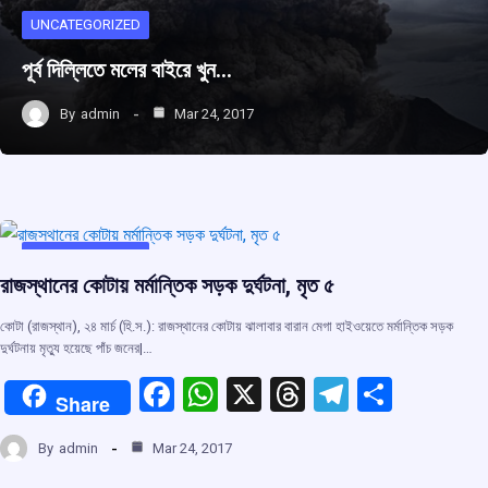
UNCATEGORIZED
পূর্ব দিল্লিতে মলের বাইরে খুন…
By
admin
Mar 24, 2017
UNCATEGORIZED
রাজস্থানের কোটায় মর্মান্তিক সড়ক দুর্ঘটনা, মৃত ৫
কোটা (রাজস্থান), ২৪ মার্চ (হি.স.): রাজস্থানের কোটায় ঝালাবার বারান মেগা হাইওয়েতে মর্মান্তিক সড়ক
দুর্ঘটনায় মৃতু্য হয়েছে পাঁচ জনের|…
F
W
X
T
T
S
Share
a
h
hr
el
h
By
admin
Mar 24, 2017
ce
at
e
e
ar