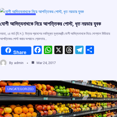
b
s
a
gr
e
o
A
d
a
o
p
s
m
UNCATEGORIZED
যোগী আদিত্যনাথকে নিয়ে আপত্তিকর পোস্ট, ধৃত নয়ডার যুবক
k
p
নয়ডা, ২৪ মার্চ (হি.স.): উত্তর প্রদেশের নবনিযুক্ত মুখ্যমন্ত্রী যোগী আদিত্যনাথকে নিয়ে সোশ্যাল মিডিয়ায়
আপত্তিকর পোস্ট করার অপরাধে গ্রেফতার…
F
W
X
T
T
S
Share
a
h
hr
el
h
By
admin
Mar 24, 2017
ce
at
e
e
ar
b
s
a
gr
e
o
A
d
a
o
p
s
m
UNCATEGORIZED
k
p