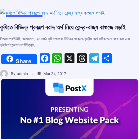
b
s
a
gr
e
o
A
d
a
o
p
s
m
UNCATEGORIZED
কৃষিতে বিভিন্ন প্রকল্পে বরাদ্দ অর্থ নিয়ে কেন্দ্র-রাজ্য কাগুজে লড়াই
k
p
নিজস্ব প্রতিনিধি, আগরতলা, ২৩ মার্চ৷৷ কৃষি দপ্তরের বিভিন্ন প্রকল্পে কেন্দ্রীয় অর্থ সঠিক ভাবে ব্যয় করা এবং
ইউটিলাইজেশন সার্টিফিকেট…
F
W
X
T
T
S
Share
a
h
hr
el
h
By
admin
Mar 24, 2017
ce
at
e
e
ar
b
s
a
gr
e
o
A
d
a
o
p
s
m
k
p