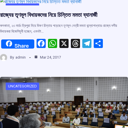
o
A
d
a
o
p
s
m
UNCATEGORIZED
রাজ্যের তৃণমূল বিধায়কদের নিয়ে চিন্তিত মমতা ব্যানার্জী
k
p
কলকাতা, ২৩ মার্চ৷৷ ত্রিপুরা নিয়ে ভিষণ চিন্তায় পড়েছেন তৃণমূল নেত্রী মমতা বন্দ্যোপাধ্যায়৷ রাজ্যে দলীয়
বিধায়করা বিজেপিমুখী হচ্ছেন, এমনটা…
F
W
X
T
T
S
Share
a
h
hr
el
h
By
admin
Mar 24, 2017
ce
at
e
e
ar
b
s
a
gr
e
o
A
d
a
o
p
s
m
UNCATEGORIZED
k
p