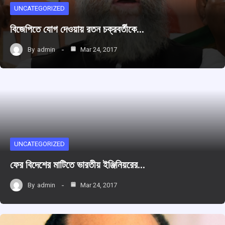
UNCATEGORIZED
বিজেপিতে যোগ দেওয়ায় রতন চক্রবর্তীকে…
By
admin
Mar 24, 2017
UNCATEGORIZED
ফের বিদেশের মাটিতে ভারতীয় ইঞ্জিনিয়রের…
By
admin
Mar 24, 2017