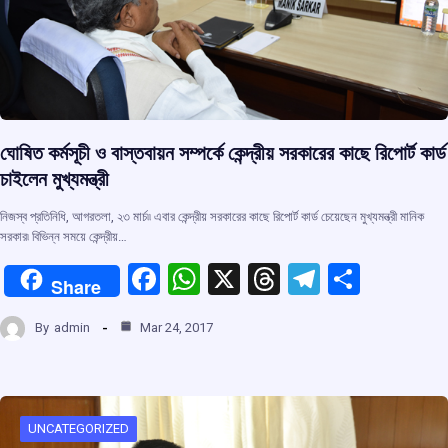
ঘোষিত কর্মসূচী ও বাস্তবায়ন সম্পর্কে কেন্দ্রীয় সরকারের কাছে রিপোর্ট কার্ড
চাইলেন মুখ্যমন্ত্রী
নিজস্ব প্রতিনিধি, আগরতলা, ২৩ মার্চ৷৷ এবার কেন্দ্রীয় সরকারের কাছে রিপোর্ট কার্ড চেয়েছেন মুখ্যমন্ত্রী মানিক
সরকার৷ বিভিন্ন সময়ে কেন্দ্রীয়…
F
W
X
T
T
S
Share
a
h
hr
el
h
By
admin
Mar 24, 2017
ce
at
e
e
ar
b
s
a
gr
e
o
A
d
a
o
p
s
m
UNCATEGORIZED