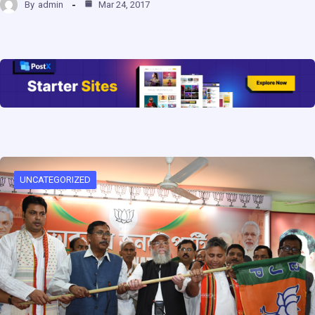
By
admin
Mar 24, 2017
ce
at
e
e
ar
b
s
a
gr
e
o
A
d
a
o
p
s
m
k
p
UNCATEGORIZED