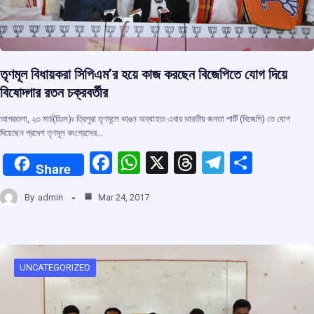
তৃণমূল বিধায়করা সিপিএম’র হয়ে কাজ করছেন বিজেপিতে যোগ দিয়ে
বিষোদ্গার রতন চক্রবর্তীর
আগরতলা, ২৩ মার্চ(হিঃস)৷৷ ত্রিপুরা তৃণমূলে ভাঙন অব্যাহত৷ এবার ভারতীয় জনতা পার্টি (বিজেপি) তে যোগ
দিয়েছেন প্রদেশ তৃণমূল কংগ্রেসের…
F
W
X
T
T
S
Share
a
h
hr
el
h
By
admin
Mar 24, 2017
ce
at
e
e
ar
b
s
a
gr
e
o
A
d
a
o
p
s
m
UNCATEGORIZED
k
p