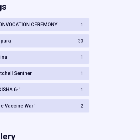
gs
ONVOCATION CEREMONY
1
ripura
30
hina
1
itchell Sentner
1
DISHA 6-1
1
he Vaccine War'
2
lery