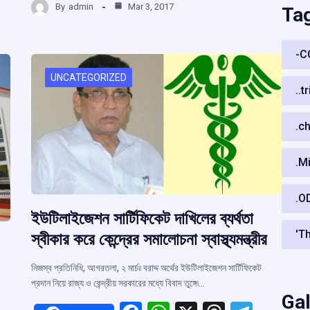
b
s
a
gr
By
admin
Mar 3, 2017
Ta
ar
o
A
d
a
e
o
p
s
m
-C
k
p
UNCATEGORIZED
..t
.c
.M
.O
ইউটিলাইজেশন সার্টিফিকেট দাখিলের ব্যর্থতা
'T
স্বীকার করে কেন্দ্রের সমালোচনা স্বাস্থ্যমন্ত্রীর
নিজস্ব প্রতিনিধি, আগরতলা, ২ মার্চ৷৷ বরাদ্দ অর্থের ইউটিলাইজেশন সার্টিফিকেট
প্রদান নিয়ে রাজ্য ও কেন্দ্রীয় সরকারের মধ্যে বিবাদ তুঙ্গে৷…
Gal