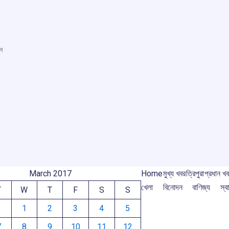
েন
r
m
March 2017
Home
মুখ্য খবর
ত্রিপুরা
প্রধান খ
খেলা
বিনোদন
বাণিজ্য
স্বা
T
W
T
F
S
S
1
2
3
4
5
7
8
9
10
11
12