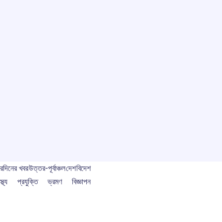
বর
দিনের খবর
উত্তর-পূর্বাঞ্চল
দেশ
বিদেশ
স্থ্য
প্রযুক্তি
ভ্রমণ
বিজ্ঞাপন