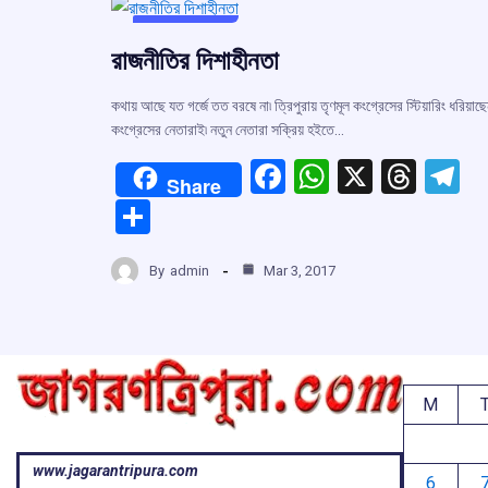
UNCATEGORIZED
রাজনীতির দিশাহীনতা
কথায় আছে যত গর্জে তত বরষে না৷ ত্রিপুরায় তৃণমূল কংগ্রেসের স্টিয়ারিং ধরিয়াছ
কংগ্রেসের নেতারাই৷ নতুন নেতারা সক্রিয় হইতে…
F
W
X
T
T
Share
a
h
hr
el
S
ce
at
e
e
h
b
s
a
g
By
admin
Mar 3, 2017
ar
o
A
d
a
e
o
p
s
k
p
M
www.jagarantripura.com
6