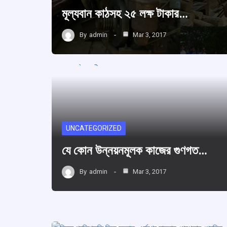
মূল্যবান কাঠসহ ২৫ লক্ষ টাকার…
By
admin
Mar 3, 2017
UNCATEGORIZED
যে কোন উন্নয়নমূলক কাজের গুণগত…
By
admin
Mar 3, 2017