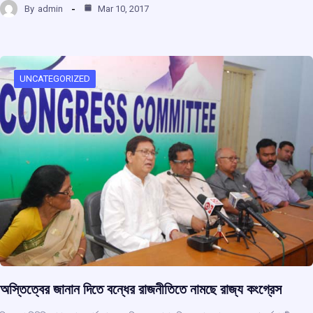
By
admin
Mar 10, 2017
ce
at
e
e
ar
b
s
a
gr
e
o
A
d
a
o
p
s
m
UNCATEGORIZED
k
p
অস্তিত্বের জানান দিতে বন্ধের রাজনীতিতে নামছে রাজ্য কংগ্রেস