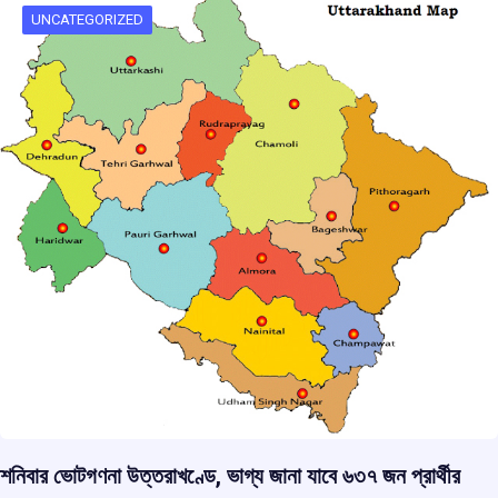
o
p
s
m
UNCATEGORIZED
k
p
শনিবার ভোটগণনা উত্তরাখণ্ডে, ভাগ্য জানা যাবে ৬৩৭ জন প্রার্থীর