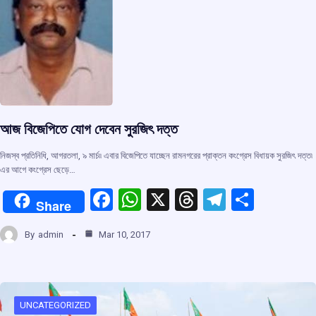
k
p
আজ বিজেপিতে যোগ দেবেন সুরজিৎ দত্ত
নিজস্ব প্রতিনিধি, আগরতলা, ৯ মার্চ৷৷ এবার বিজেপিতে যাচ্ছেন রামনগরের প্রাক্তন কংগ্রেস বিধায়ক সুরজিৎ দত্ত৷
এর আগে কংগ্রেস ছেড়ে…
F
W
X
T
T
S
Share
a
h
hr
el
h
By
admin
Mar 10, 2017
ce
at
e
e
ar
b
s
a
gr
e
o
A
d
a
o
p
s
m
UNCATEGORIZED