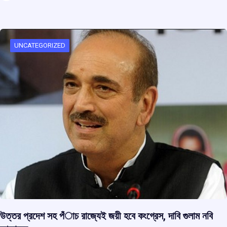
ce
at
e
e
ar
b
s
a
gr
e
o
A
d
a
o
p
s
m
UNCATEGORIZED
k
p
উত্তর প্রদেশ সহ পঁাচ রাজ্যেই জয়ী হবে কংগ্রেস, দাবি গুলাম নবি