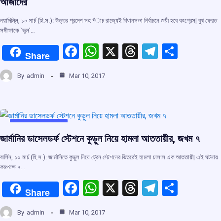
আজাদের
নয়াদিল্লি, ১০ মার্চ (হি.স.): উত্তর প্রদেশ সহ পঁাচ রাজ্যেই বিধানসভা নির্বাচনে জয়ী হবে কংগ্রেস| বুথ ফেরত
সমীক্ষাকে `ভুল’…
F
W
X
T
T
S
Share
a
h
hr
el
h
By
admin
Mar 10, 2017
ce
at
e
e
ar
b
s
a
gr
e
o
A
d
a
o
p
s
m
UNCATEGORIZED
জার্মানির ডাসেলডর্ফ স্টেশনে কুড়ুল নিয়ে হামলা আততায়ীর, জখম ৭
k
p
বার্লিন, ১০ মার্চ (হি.স.): জার্মানিতে কুড়ুল নিয়ে ট্রেন স্টেশনের ভিতরেই হামলা চালাল এক আততায়ী| এই ঘটনায়
কমপক্ষে ৭…
F
W
X
T
T
S
Share
a
h
hr
el
h
By
admin
Mar 10, 2017
ce
at
e
e
ar