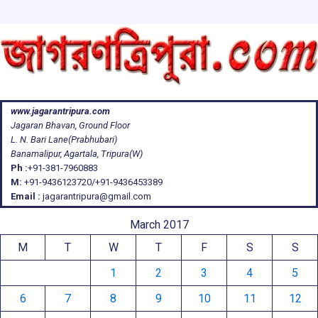
www.jagarantripura.com
Jagaran Bhavan, Ground Floor
L. N. Bari Lane(Prabhubari)
Banamalipur, Agartala, Tripura(W)
Ph :
+91-381-7960883
M:
+91-9436123720/+91-9436453389
Email :
jagarantripura@gmail.com
March 2017
M
T
W
T
F
S
S
1
2
3
4
5
6
7
8
9
10
11
12