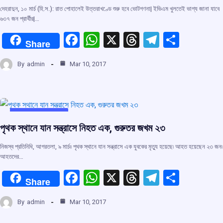
দেহরাদুন, ১০ মার্চ (হি.স.): রাত পোহালেই উত্তরাখণ্ডে শুরু হবে ভোটগণনা| ইভিএম খুলতেই ভাগ্য জানা যাবে
৬৩৭ জন প্রার্থীর|…
F
W
X
T
T
S
Share
a
h
hr
el
h
By
admin
Mar 10, 2017
ce
at
e
e
ar
b
s
a
gr
e
o
A
d
a
o
p
s
m
UNCATEGORIZED
পৃথক স্থানে যান সন্ত্রাসে নিহত এক, গুরুতর জখম ২৩
k
p
নিজস্ব প্রতিনিধি, আগরতলা, ৯ মার্চ৷৷ পৃথক স্থানে যান সন্ত্রাসে এক যুবকের মৃত্যু হয়েছে৷ আহত হয়েছেন ২৩ জন৷
আহতদের…
F
W
X
T
T
S
Share
a
h
hr
el
h
By
admin
Mar 10, 2017
ce
at
e
e
ar