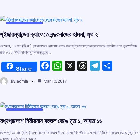
b
s
a
gr
e
o
A
d
a
o
p
s
m
UNCATEGORIZED
সুইজারল্যান্ডের ক্যাফেতে বন্দুকবাজের হামলা, মৃত ২
k
p
জেনেভা, ১০ মার্চ (হি.স.): বন্দুকবাজের হামলায় রক্ত ঝরল সুইজারল্যান্ডের ক্যাফেতে| স্থানীয় সময় বৃহস্পতিবার
রাত ৮.১৫ মিনিট নাগাদ সুইজারল্যান্ডের…
F
W
X
T
T
S
Share
a
h
hr
el
h
By
admin
Mar 10, 2017
ce
at
e
e
ar
b
s
a
gr
e
o
A
d
a
o
p
s
m
UNCATEGORIZED
মধ্যপ্রদেশে নির্মীয়মান বহুতল ভেঙে মৃত ১, আহত ১৬
k
p
ভোপাল, ১০ মার্চ (হ.স.): মধ্যপ্রদেশের রাজধানী ভোপালের বিলখিরিয়া এলাকায় নির্মীয়মান বহুতল ভেঙে মৃতু্য হল
একজনের| এই ঘটনায় আহত…