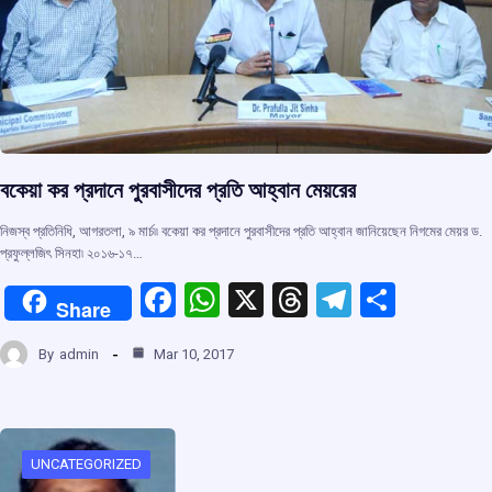
বকেয়া কর প্রদানে পুরবাসীদের প্রতি আহ্বান মেয়রের
নিজস্ব প্রতিনিধি, আগরতলা, ৯ মার্চ৷৷ বকেয়া কর প্রদানে পুরবাসীদের প্রতি আহ্বান জানিয়েছেন নিগমের মেয়র ড.
প্রফুল্লজিৎ সিনহা৷ ২০১৬-১৭…
F
W
X
T
T
S
Share
a
h
hr
el
h
By
admin
Mar 10, 2017
ce
at
e
e
ar
b
s
a
gr
e
o
A
d
a
o
p
s
m
UNCATEGORIZED