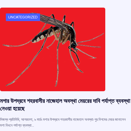
b
s
a
gr
e
o
A
d
a
o
p
s
m
UNCATEGORIZED
k
p
মশার উপদ্রবে শহরবাসীর নাজেহাল অবস্থা মেয়রের দাবি পর্যাপ্ত ব্যবস্থা
নেওয়া হয়েছে
নিজস্ব প্রতিনিধি, আগরতলা, ৯ মার্চ৷৷ মশার উপদ্রবে শহরবাসীর নাজেহাল অবস্থা৷ পুর নিগমের মেয়র জানালেন
মশা নিধনে পর্যাপ্ত ব্যবস্থা…