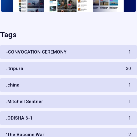
Tags
-CONVOCATION CEREMONY
1
..tripura
30
.china
1
.Mitchell Sentner
1
.ODISHA 6-1
1
'The Vaccine War'
2