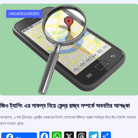
o
A
d
a
o
p
s
m
UNCATEGORIZED
k
p
জিও ট্যাগিং এর সাফল্য নিয়ে কেন্দ্র রাজ্য সম্পর্কে অবনতির আশঙ্কা
আগরতলা, ৯ মার্চ (হিঃসঃ)৷৷ কেন্দ্রীয় সরকারের নির্দেশ মোতাবেক বিভিন্ন প্রকল্প অর্থব্যয় নিয়ে জিও ট্যাগিং বাধ্যতা
মূলক হওয়ায় কেন্দ্র…
F
W
X
T
T
S