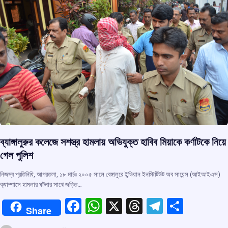
k
p
ব্যাঙ্গালুরুর কলেজে সশস্ত্র হামলায় অভিযুক্ত হাবিব মিয়াকে কর্ণাটকে নিয়ে
গেল পুলিশ
নিজস্ব প্রতিনিধি, আগরতলা, ১৮ মার্চ৷৷ ২০০৫ সালে বেঙ্গালুরে ইন্ডিয়ান ইনস্টিটিউট অব সায়েন্স (আইআইএস)
ক্যাম্পাসে হামলার ঘটনার সাথে জড়িত…
F
W
X
T
T
S
Share
a
h
hr
el
h