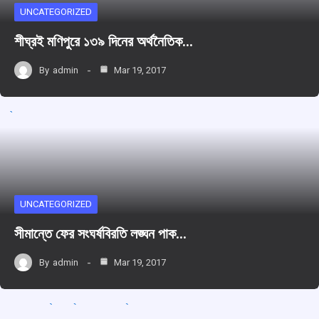
UNCATEGORIZED
শীঘ্রই মণিপুরে ১৩৯ দিনের অর্থনৈতিক…
By
admin
Mar 19, 2017
UNCATEGORIZED
সীমান্তে ফের সংঘর্ষবিরতি লঙ্ঘন পাক…
By
admin
Mar 19, 2017