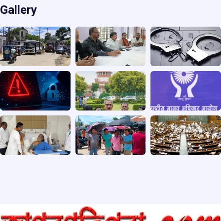
Gallery