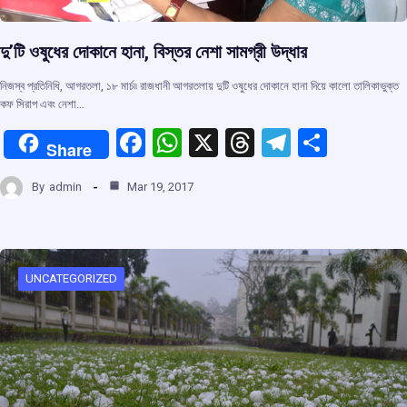
দু’টি ওষুধের দোকানে হানা, বিস্তর নেশা সামগ্রী উদ্ধার
নিজস্ব প্রতিনিধি, আগরতলা, ১৮ মার্চ৷৷ রাজধানী আগরতলায় দুটি ওষুধের দোকানে হানা দিয়ে কালো তালিকাভুক্ত
কফ সিরাপ এবং নেশা…
F
W
X
T
T
S
Share
a
h
hr
el
h
By
admin
Mar 19, 2017
ce
at
e
e
ar
b
s
a
gr
e
o
A
d
a
o
p
s
m
UNCATEGORIZED
k
p