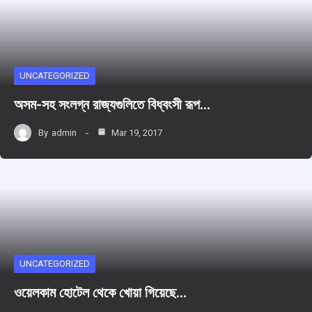
UNCATEGORIZED
অসম-সহ সংলগ্ন রাজ্যগুলিতে বিধ্বংসী রূপ…
By
admin
Mar 19, 2017
UNCATEGORIZED
ওয়েলকাম হোটেল থেকে খোয়া গিয়েছে…