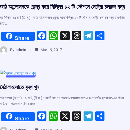
জাঠ আন্দোলনকে কেন্দ্র করে দিল্লির ১২ টি স্টেশনে মেট্রো চলাচল বন্ধ
নয়াদিল্লি, ১৯ মার্চ (হি.স.) : জাঠ আন্দোলনকে কেন্দ্র করে দিল্লির ১২ টি স্টেশনে মেট্রো চলাচল বন্ধ। রবিবার
রাত…
F
W
X
T
T
S
Share
a
h
hr
el
h
By
admin
Mar 19, 2017
ce
at
e
e
ar
b
s
a
gr
e
o
A
d
a
o
p
s
m
UNCATEGORIZED
বৈঠালাংসোতে বৃদ্ধ খুন
k
p
বৈঠালংসো (অসম), ১৯ মার্চ, (হি.স.) : কারবি আংলং জেলার বৈঠালাংসোতে এক লমহর্ষক হত্যাকাণ্ডের ঘটনা
ঘটেছে। গতকাল শনিবার রাতে…
F
W
X
T
T
S
Share
a
h
hr
el
h