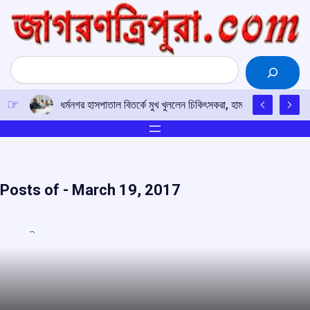
Skip
to
content
Search
পূর্ব থানার বিশেষ অভিযানে মাদক কারবার ও নেশা সেবনের অভিযোগে ২৩ 
Posts of -
March 19, 2017