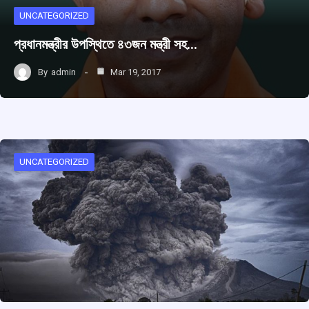
UNCATEGORIZED
প্রধানমন্ত্রীর উপস্থিতে ৪৩জন মন্ত্রী সহ…
By
admin
Mar 19, 2017
UNCATEGORIZED