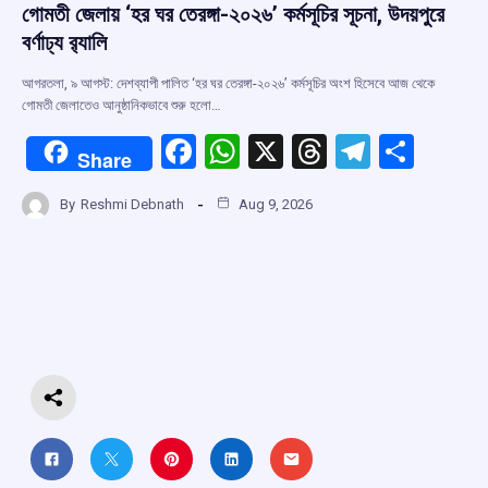
গোমতী জেলায় ‘হর ঘর তেরঙ্গা-২০২৬’ কর্মসূচির সূচনা, উদয়পুরে
বর্ণাঢ্য র‍্যালি
আগরতলা, ৯ আগস্ট: দেশব্যাপী পালিত ‘হর ঘর তেরঙ্গা-২০২৬’ কর্মসূচির অংশ হিসেবে আজ থেকে
গোমতী জেলাতেও আনুষ্ঠানিকভাবে শুরু হলো…
F
W
X
T
T
S
Share
a
h
hr
el
h
By
Reshmi Debnath
Aug 9, 2026
ce
at
e
e
ar
b
s
a
gr
e
o
A
d
a
o
p
s
m
k
p