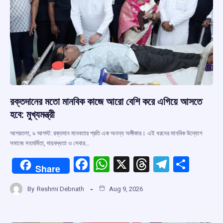
রক্তদানের মতো মানবিক কাজে আরো বেশি করে এগিয়ে আসতে
হবে: মুখ্যমন্ত্রী
আগরতলা, ৯ আগস্ট: রক্তদান মানবতার প্রতি এক অনন্য অঙ্গীকার। এই ধরনের মানবিক উদ্যোগ
সমাজে সহমর্মিতা, দায়বদ্ধতা ও সেবার…
F
W
X
T
T
S
Share
a
h
hr
el
h
By
Reshmi Debnath
Aug 9, 2026
ce
at
e
e
ar
b
s
a
gr
e