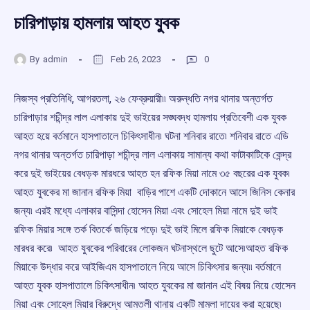
চারিপাড়ায় হামলায় আহত যুবক
By
admin
Feb 26, 2023
0
নিজস্ব প্রতিনিধি, আগরতলা, ২৬ ফেব্রুয়ারী৷৷ অরুন্ধতি নগর থানার অন্তর্গত
চারিপাড়ার শচীন্দ্র লাল এলাকায় দুই ভাইয়ের সঙ্ঘবদ্ধ হামলায় প্রতিবেশী এক যুবক
আহত হয়ে বর্তমানে হাসপাতালে চিকিৎসাধীন৷ ঘটনা শনিবার রাতে৷ শনিবার রাতে এডি
নগর থানার অন্তর্গত চারিপাড়া শচীন্দ্র লাল এলাকায় সামান্য কথা কাটাকাটিকে কেন্দ্র
করে দুই ভাইয়ের বেধড়ক মারধরে আহত হন রফিক মিয়া নামে ৩৫ বছরের এক যুবক৷
আহত যুবকের মা জানান রফিক মিয়া বাড়ির পাশে একটি দোকানে আসে জিনিস কেনার
জন্য৷ এরই মধ্যে এলাকার বাসিন্দা হোসেন মিয়া এবং সোহেল মিয়া নামে দুই ভাই
রফিক মিয়ার সঙ্গে তর্ক বিতর্কে জড়িয়ে পড়ে৷ দুই ভাই মিলে রফিক মিয়াকে বেধড়ক
মারধর করে৷ আহত যুবকের পরিবারের লোকজন ঘটনাস্থলে ছুটে আসে৷আহত রফিক
মিয়াকে উদ্ধার করে আইজিএম হাসপাতালে নিয়ে আসে চিকিৎসার জন্য৷৷ বর্তমানে
আহত যুবক হাসপাতালে চিকিৎসাধীন৷ আহত যুবকের মা জানান এই বিষয় নিয়ে হোসেন
মিয়া এবং সোহেল মিয়ার বিরুদ্ধে আমতলী থানায় একটি মামলা দায়ের করা হয়েছে৷