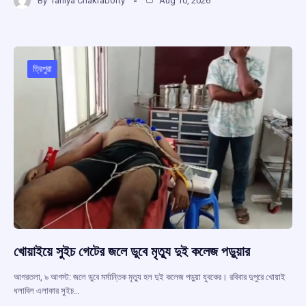
By
Taniya Chakraborty
Aug 10, 2026
ce
at
e
e
ar
b
s
a
gr
e
o
A
d
a
o
p
s
m
ত্রিপুরা
k
p
খোয়াইয়ে সুইচ গেটের জলে ডুবে মৃত্যু দুই কলেজ পড়ুয়ার
আগরতলা, ৯ আগস্ট: জলে ডুবে মর্মান্তিক মৃত্যু হল দুই কলেজ পড়ুয়া যুবকের। রবিবার দুপুরে খোয়াই
ধলাবিল এলাকার সুইচ…