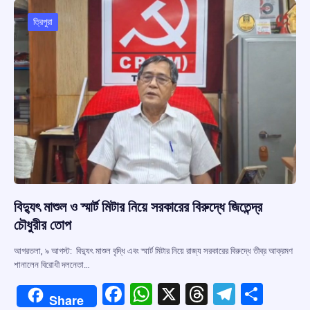
o
A
d
a
o
p
s
m
ত্রিপুরা
k
p
বিদ্যুৎ মাশুল ও স্মার্ট মিটার নিয়ে সরকারের বিরুদ্ধে জিতেন্দ্র
চৌধুরীর তোপ
আগরতলা, ৯ আগস্ট: বিদ্যুৎ মাশুল বৃদ্ধি এবং স্মার্ট মিটার নিয়ে রাজ্য সরকারের বিরুদ্ধে তীব্র আক্রমণ
শানালেন বিরোধী দলনেতা…
F
W
X
T
T
S
Share