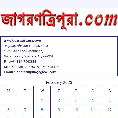
www.jagarantripura.com
Jagaran Bhavan, Ground Floor
L. N. Bari Lane(Prabhubari)
Banamalipur, Agartala, Tripura(W)
Ph :
+91-381-7960883
M:
+91-9436123720/+91-9436453389
Email :
jagarantripura@gmail.com
February 2023
M
T
W
T
F
S
S
1
2
3
4
5
6
7
8
9
10
11
12