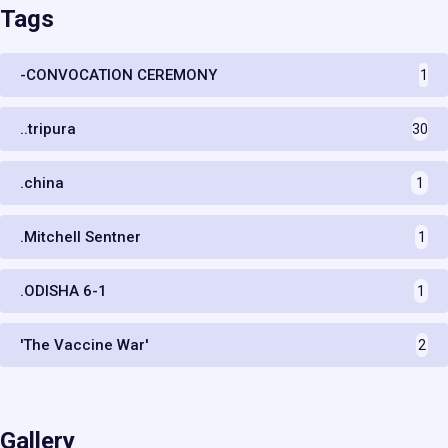
Tags
-CONVOCATION CEREMONY
1
..tripura
30
.china
1
.Mitchell Sentner
1
.ODISHA 6-1
1
'The Vaccine War'
2
Gallery