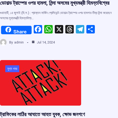
ডোনাল্ড ট্রাম্পের ওপর হামলা, নিন্দা অসমের মুখ্যমন্ত্রী হিমন্তবিশ্বের
গুয়াহাটি, ১৪ জুলাই (হি.স.) : প্রাক্তন মার্কিন প্রেসিডেন্ট ডোনাল্ড ট্রাম্পের ওপর হামলার তীব্র নিন্দা করেছেন
অসমের মুখ্যমন্ত্রী হিমন্তবিশ্ব…
F
W
X
T
T
S
Share
a
h
hr
el
h
By
admin
Jul 14, 2024
ce
at
e
e
ar
b
s
a
gr
e
o
A
d
a
o
p
s
m
মুখ্য খবর
k
p
ট্রাফিকের লাঠির আঘাতে আহত যুবক, ক্ষোভ জনগণে