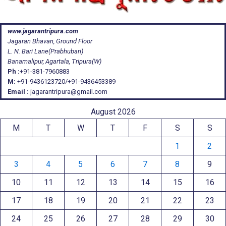
www.jagarantripura.com
Jagaran Bhavan, Ground Floor
L. N. Bari Lane(Prabhubari)
Banamalipur, Agartala, Tripura(W)
Ph :
+91-381-7960883
M:
+91-9436123720/+91-9436453389
Email :
jagarantripura@gmail.com
August 2026
M
T
W
T
F
S
S
1
2
3
4
5
6
7
8
9
10
11
12
13
14
15
16
17
18
19
20
21
22
23
24
25
26
27
28
29
30