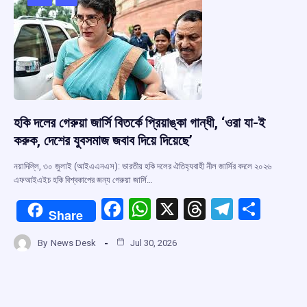
o
p
s
m
k
p
হকি দলের গেরুয়া জার্সি বিতর্কে প্রিয়াঙ্কা গান্ধী, ‘ওরা যা-ই
করুক, দেশের যুবসমাজ জবাব দিয়ে দিয়েছে’
নয়াদিল্লি, ৩০ জুলাই (আইএএনএস): ভারতীয় হকি দলের ঐতিহ্যবাহী নীল জার্সির বদলে ২০২৬
এফআইএইচ হকি বিশ্বকাপের জন্য গেরুয়া জার্সি…
F
W
X
T
T
S
Share
a
h
hr
el
h
By
News Desk
Jul 30, 2026
ce
at
e
e
ar
b
s
a
gr
e
o
A
d
a