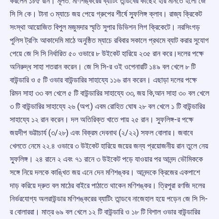
করলেন ১৮৫ রান। মূলত:‌ মণিশঙ্করের ব্যাটিং তান্ডবের কাছেই হার মানতে হলো জে
সি সি কে। টানা ৩ ম্যাচে জয় পেয়ে গ্রুপের শীর্ষে স্ফুলিঙ্গ ক্লাব। রাজ্য ক্রিকেট
সংস্থা আয়োজিত বিপুল মজুমদার স্মৃতি সুপার ডিভিশন লিগ ক্রিকেটে। নরসিংগড়
পুলিস ট্রণিং আকাদেমি মাঠে অনুষ্ঠিত ম্যাচে রবিবার সকালে প্রথমে ব্যাট করার সুযোগ
পেয়ে জে সি সি নির্ধারিত ৫০ ওভারে ৮ উইকেট হারিয়ে ২৩৫ রান করে।দলের পক্ষে
অনিরুদ্ধ সাহা শতরান করেন। জে সি সি-‌র ওই ওপেনারটি ১৪৯ বল খেলে ৮ টি
বাউন্ডারি ও ৫ টি ওভার বাউন্ডারির সাহায্যে ১১৬ রান করেন। এছাড়া দলের পক্ষে
রিমন সাহা ৩৩ বল খেলে ৫ টি বাউন্ডারির সাহায্যে ৩৩, জয় কি,আন সাহা ৩০ বল খেলে
৩ টি বাউন্ডারির সাহায্যে ২৬ (‌অপ:‌) এবম রোহিত ঘোষ ২৮ বল খেলে ১ টি বাউন্ডারির
সাহায্যে ১২ রান করেন। দল অতিরিক্ত খাতে পায় ২৫ রান। স্ফুলিঙ্গ-‌র পক্ষে
জয়দীপ ভট্টাচার্য (‌৩/‌২৮) এবং বিক্রম দেবনাথ (‌২/‌২২) সফল বোলার। জবাবে
খেলতে নেমে ২২.‌৪ ওভারে ৩ উইকেট হারিয়ে জয়ের জন্য প্রয়োজনীয় রান তুলে নেয়
স্ফুলিঙ্গ। ২৪ রানে ২ এবং ৭১ রানে ৩ উইকেট পড়ে যাওয়ার পর আনন্দ ভৌমিককে
সঙ্গে নিয়ে দলকে কাঙ্খিত জয় এনে দেন মণিশঙ্কর। আনন্দকে ক্রিজের একপাশে
দাড় করিয়ে দ্রুত বল মাঠের বাইরে পাঠাতে থাকেন মণিশঙ্কর। ত্রিপুরা রণজি দলের
নির্ভরযোগ্য অলরাউন্ডার মণিশঙ্করের ব্যাটিং তান্ডবে নাজেহাল হয়ে পড়েন জে সি সি-‌
র বোলাররা। মাত্র ৬৯ বল খেলে ১২ টি বাউন্ডারি ও ১৮ টি বিশাল ওভার বাউন্ডারির