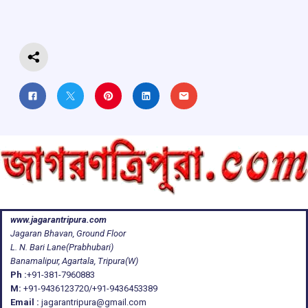
o
p
s
m
k
p
www.jagarantripura.com
Jagaran Bhavan, Ground Floor
L. N. Bari Lane(Prabhubari)
Banamalipur, Agartala, Tripura(W)
Ph :
+91-381-7960883
M:
+91-9436123720/+91-9436453389
Email :
jagarantripura@gmail.com