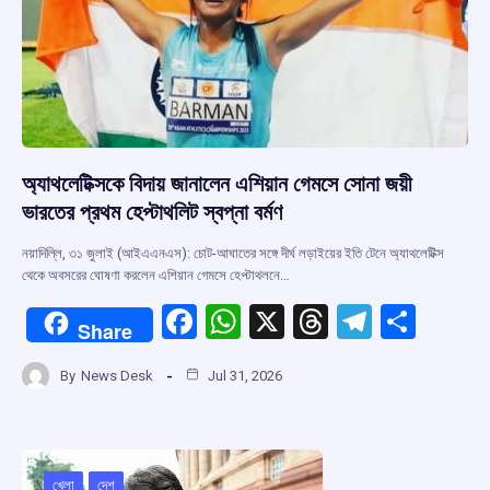
অ্যাথলেটিক্সকে বিদায় জানালেন এশিয়ান গেমসে সোনা জয়ী
ভারতের প্রথম হেপ্টাথলিট স্বপ্না বর্মণ
নয়াদিল্লি, ৩১ জুলাই (আইএএনএস): চোট-আঘাতের সঙ্গে দীর্ঘ লড়াইয়ের ইতি টেনে অ্যাথলেটিক্স
থেকে অবসরের ঘোষণা করলেন এশিয়ান গেমসে হেপ্টাথলনে…
F
W
X
T
T
S
Share
a
h
hr
el
h
By
News Desk
Jul 31, 2026
ce
at
e
e
ar
b
s
a
gr
e
o
A
d
a
খেলা
দেশ