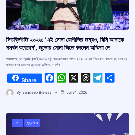
সিডব্লিউজি ২০২৬: ‘এই সোনা যোগীজির জন্যও, যিনি আমাকে
সমর্থন করেছেন’, জুডোয় সোনা জিতে বললেন অস্মিতা দে
গ্লাসগো, ৩১ জুলাই (আইএএনএস): কমনওয়েলথ গেমস ২০২৬-এ ক্যারিয়ারের সবচেয়ে বড় সাফল্য
অর্জনের পর ভারতের জুডোকা অস্মিতা দে তাঁর…
F
W
X
T
T
S
Share
a
h
hr
el
h
By
Sandeep Biswas
Jul 31, 2026
ce
at
e
e
ar
b
s
a
gr
e
o
A
d
a
o
p
s
m
খেলা
মুখ্য খবর