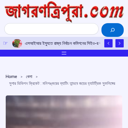
Skip
to
content
Search
এসআইআর ইস্যুতে রাজ্য নির্বাচন কমিশনের সিইও-র কাছে আইপিএফটির ড
Home
খেলা
সুপার ডিভিশন ক্রিকেট : মনিশঙ্করের ব্যাটিং তান্ডবে ‌জয়ের হ্যাটট্রিক স্ফুলিঙ্গের