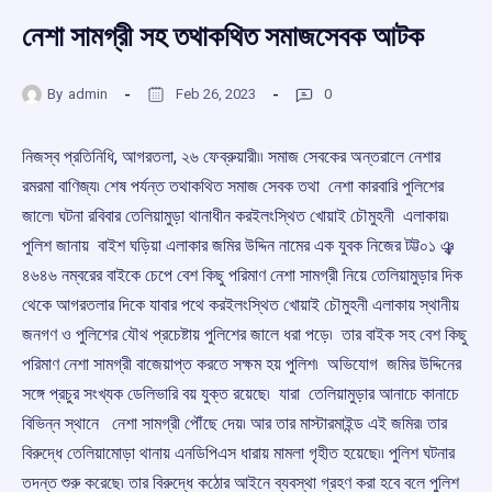
নেশা সামগ্রী সহ তথাকথিত সমাজসেবক আটক
By
admin
Feb 26, 2023
0
নিজস্ব প্রতিনিধি, আগরতলা, ২৬ ফেব্রুয়ারী৷৷ সমাজ সেবকের অন্তরালে নেশার
রমরমা বাণিজ্য৷ শেষ পর্যন্ত তথাকথিত সমাজ সেবক তথা নেশা কারবারি পুলিশের
জালে৷ ঘটনা রবিবার তেলিয়ামুড়া থানাধীন করইলংস্থিত খোয়াই চৌমুহনী এলাকায়৷
পুলিশ জানায় বাইশ ঘড়িয়া এলাকার জমির উদ্দিন নামের এক যুবক নিজের টট্ট০১ ঞ্ঝ
৪৬৪৬ নম্বরের বাইকে চেপে বেশ কিছু পরিমাণ নেশা সামগ্রী নিয়ে তেলিয়ামুড়ার দিক
থেকে আগরতলার দিকে যাবার পথে করইলংস্থিত খোয়াই চৌমুহনী এলাকায় স্থানীয়
জনগণ ও পুলিশের যৌথ প্রচেষ্টায় পুলিশের জালে ধরা পড়ে৷ তার বাইক সহ বেশ কিছু
পরিমাণ নেশা সামগ্রী বাজেয়াপ্ত করতে সক্ষম হয় পুলিশ৷ অভিযোগ জমির উদ্দিনের
সঙ্গে প্রচুর সংখ্যক ডেলিভারি বয় যুক্ত রয়েছে৷ যারা তেলিয়ামুড়ার আনাচে কানাচে
বিভিন্ন স্থানে নেশা সামগ্রী পৌঁছে দেয়৷ আর তার মাস্টারমাইন্ড এই জমির৷ তার
বিরুদ্ধে তেলিয়ামোড়া থানায় এনডিপিএস ধারায় মামলা গৃহীত হয়েছে৷৷ পুলিশ ঘটনার
তদন্ত শুরু করেছে৷ তার বিরুদ্ধে কঠোর আইনে ব্যবস্থা গ্রহণ করা হবে বলে পুলিশ