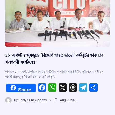
১০ আগস্ট রাজ্যজুড়ে ‘বিজেপি ভারত ছাড়ো’ কর্মসূচির ডাক চার
বামপন্থী সংগঠনের
আগরতলা, ৭ আগস্ট: কেন্দ্রীয় সরকারের অর্থনৈতিক ও শ্রমিক-বিরোধী নীতির প্রতিবাদে আগামী ১০
আগস্ট রাজ্যজুড়ে ‘বিজেপি ভারত ছাড়ো’ কর্মসূচির…
F
W
X
T
T
S
Share
a
h
hr
el
h
By
Taniya Chakraborty
Aug 7, 2026
ce
at
e
e
ar
b
s
a
gr
e