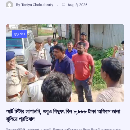
By
Taniya Chakraborty
Aug 8, 2026
ce
at
e
e
ar
b
s
a
gr
e
o
A
d
a
o
p
s
m
মুখ্য খবর
k
p
স্মার্ট মিটার লাগাননি, তবুও বিদ্যুৎ বিল ৮,৮৮৮ টাকা অফিসে তালা
ঝুলিয়ে প্রতিবাদ
নিজস্ব প্রতিনিধি , আগরতলা, ৭ আগস্ট: ত্রিপুরায় একদিকে ঘন ঘন বিদ্যুৎ বিভ্রাটে নাজেহাল সাধারণ