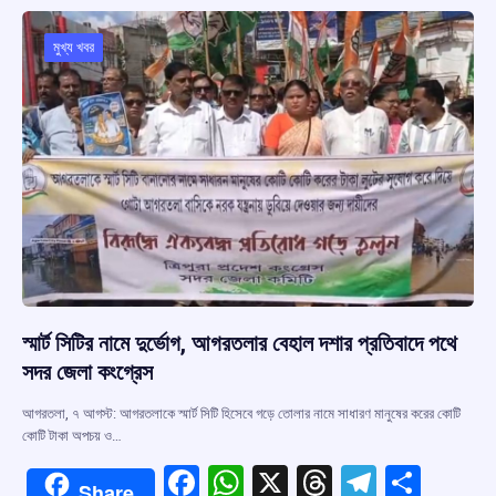
o
A
d
a
o
p
s
m
মুখ্য খবর
k
p
স্মার্ট সিটির নামে দুর্ভোগ, আগরতলার বেহাল দশার প্রতিবাদে পথে
সদর জেলা কংগ্রেস
আগরতলা, ৭ আগস্ট: আগরতলাকে স্মার্ট সিটি হিসেবে গড়ে তোলার নামে সাধারণ মানুষের করের কোটি
কোটি টাকা অপচয় ও…
F
W
X
T
T
S
Share