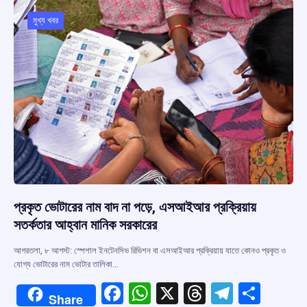
মুখ্য খবর
প্রকৃত ভোটারের নাম বাদ না পড়ে, এসআইআর প্রক্রিয়ায়
সতর্কতার আহ্বান মানিক সরকারের
আগরতলা, ৮ আগস্ট: স্পেশাল ইনটেনসিভ রিভিশন বা এসআইআর প্রক্রিয়ায় যাতে কোনও প্রকৃত ও
যোগ্য ভোটারের নাম ভোটার তালিকা…
F
W
X
T
T
S
Share