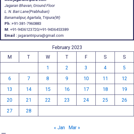
Jagaran Bhavan, Ground Floor
L. N. Bari Lane(Prabhubari)
Banamalipur, Agartala, Tripura(W)
Ph :
+91-381-7960883
M:
+91-9436123720/+91-9436453389
Email :
jagarantripura@gmail.com
February 2023
M
T
W
T
F
S
S
1
2
3
4
5
6
7
8
9
10
11
12
13
14
15
16
17
18
19
20
21
22
23
24
25
26
27
28
« Jan
Mar »