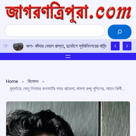
Skip
to
content
Search
জল- কাঁদায় বেহাল রাস্তা, দুর্ভোগে সূর্যমনিনগরের বাসিন্দারা
Home
বিনোদন
মুম্বইয়ে সোনু নিগমের কনসার্টের সময় ঝামেলা; মামলা রুজু পুলিশের, আহত শিল্পীর বন্ধু রব্বানি