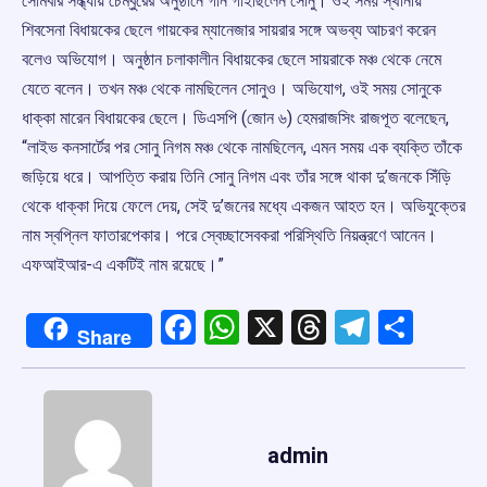
সোমবার সন্ধ্যায় চেম্বুরের অনুষ্ঠানে গান গাইছিলেন সোনু। ওই সময় স্থানীয়
শিবসেনা বিধায়কের ছেলে গায়কের ম্যানেজার সায়রার সঙ্গে অভব্য আচরণ করেন
বলেও অভিযোগ। অনুষ্ঠান চলাকালীন বিধায়কের ছেলে সায়রাকে মঞ্চ থেকে নেমে
যেতে বলেন। তখন মঞ্চ থেকে নামছিলেন সোনুও। অভিযোগ, ওই সময় সোনুকে
ধাক্কা মারেন বিধায়কের ছেলে। ডিএসপি (জোন ৬) হেমরাজসিং রাজপূত বলেছেন,
“লাইভ কনসার্টের পর সোনু নিগম মঞ্চ থেকে নামছিলেন, এমন সময় এক ব্যক্তি তাঁকে
জড়িয়ে ধরে। আপত্তি করায় তিনি সোনু নিগম এবং তাঁর সঙ্গে থাকা দু’জনকে সিঁড়ি
থেকে ধাক্কা দিয়ে ফেলে দেয়, সেই দু’জনের মধ্যে একজন আহত হন। অভিযুক্তের
নাম স্বপ্নিল ফাতারপেকার। পরে স্বেচ্ছাসেবকরা পরিস্থিতি নিয়ন্ত্রণে আনেন।
এফআইআর-এ একটিই নাম রয়েছে।”
Facebook
WhatsApp
X
Threads
Telegr
Shar
Share
admin