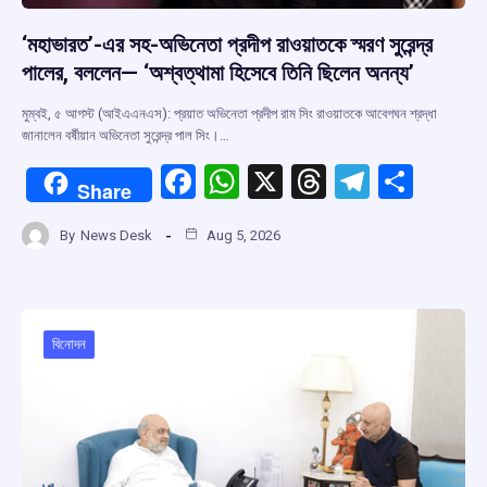
‘মহাভারত’-এর সহ-অভিনেতা প্রদীপ রাওয়াতকে স্মরণ সুরেন্দ্র
পালের, বললেন— ‘অশ্বত্থামা হিসেবে তিনি ছিলেন অনন্য’
মুম্বই, ৫ আগস্ট (আইএএনএস): প্রয়াত অভিনেতা প্রদীপ রাম সিং রাওয়াতকে আবেগঘন শ্রদ্ধা
জানালেন বর্ষীয়ান অভিনেতা সুরেন্দ্র পাল সিং।…
F
W
X
T
T
S
Share
a
h
hr
el
h
By
News Desk
Aug 5, 2026
ce
at
e
e
ar
b
s
a
gr
e
o
A
d
a
o
p
s
m
বিনোদন
k
p