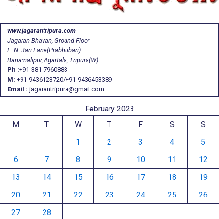
www.jagarantripura.com
Jagaran Bhavan, Ground Floor
L. N. Bari Lane(Prabhubari)
Banamalipur, Agartala, Tripura(W)
Ph :
+91-381-7960883
M:
+91-9436123720/+91-9436453389
Email :
jagarantripura@gmail.com
February 2023
M
T
W
T
F
S
S
1
2
3
4
5
6
7
8
9
10
11
12
13
14
15
16
17
18
19
20
21
22
23
24
25
26
27
28