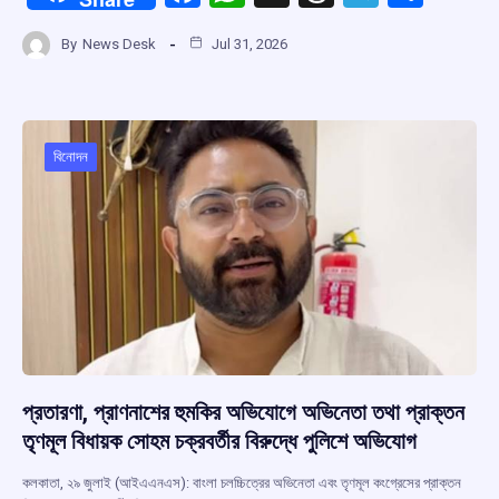
a
h
hr
el
h
By
News Desk
Jul 31, 2026
ce
at
e
e
ar
b
s
a
gr
e
o
A
d
a
o
p
s
m
বিনোদন
k
p
প্রতারণা, প্রাণনাশের হুমকির অভিযোগে অভিনেতা তথা প্রাক্তন
তৃণমূল বিধায়ক সোহম চক্রবর্তীর বিরুদ্ধে পুলিশে অভিযোগ
কলকাতা, ২৯ জুলাই (আইএএনএস): বাংলা চলচ্চিত্রের অভিনেতা এবং তৃণমূল কংগ্রেসের প্রাক্তন