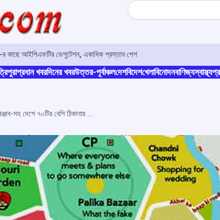
Search
ও-র কাছে আইপিএফটির ডেপুটেশন, একাধিক প্রস্তাব পেশ
্রিপুরা
প্রধান খবর
দিনের খবর
উত্তর-পূর্বাঞ্চল
দেশ
বিদেশ
খেলা
বিনোদন
বাণিজ্য
স্বাস্থ্য
প্র
গ্যাংস্টার নেটওয়ার্ক মামলা : দিল্লি ও পঞ্জাব-সহ দেশে ৭০টির বেশি ঠিকানায় এনআইএ-র “বড়” তল্লাশি