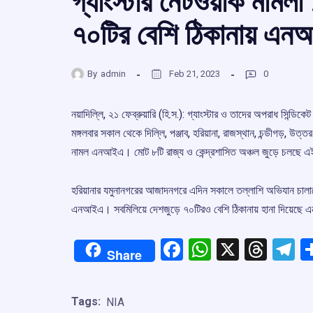
গ্যাংস্টার নেটওয়ার্ক মামলা
৭০টির বেশি ঠিকানায় এন
By
admin
Feb 21, 2023
0
নয়াদিল্লি, ২১ ফেব্রুয়ারি (হি.স.): গ্যাংস্টার ও তাদের অপরাধ সি
মঙ্গলবার সকাল থেকে দিল্লি, পঞ্জাব, হরিয়ানা, রাজস্থান, চন্ডীগড়, উ
নামল এনআইএ। মোট ৮টি রাজ্য ও কেন্দ্রশাসিত অঞ্চল জুড়ে চলছে 
হরিয়ানার যমুনানগরের আজাদনগরে এদিন সকালে তল্লাশি অভিযান চালানো
এনআইএ। সবমিলিয়ে দেশজুড়ে ৭০টিরও বেশি ঠিকানায় হানা দিয়েছ
Facebook
WhatsApp
X
Thre
T
Share
Tags:
NIA