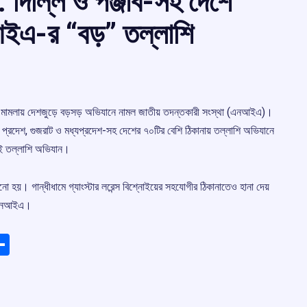
 : দিল্লি ও পঞ্জাব-সহ দেশে
আইএ-র “বড়” তল্লাশি
ন্ডিকেট মামলায় দেশজুড়ে বড়সড় অভিযানে নামল জাতীয় তদন্তকারী সংস্থা (এনআইএ)।
ত্তর প্রদেশ, গুজরাট ও মধ্যপ্রদেশ-সহ দেশের ৭০টির বেশি ঠিকানায় তল্লাশি অভিযানে
এই তল্লাশি অভিযান।
 হয়। গান্ধীধামে গ্যাংস্টার লরেন্স বিশ্নোইয়ের সহযোগীর ঠিকানাতেও হানা দেয়
ে এনআইএ।
ads
elegram
Share