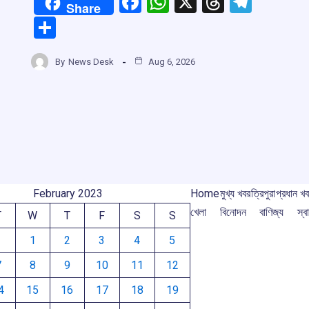
m
F
W
X
T
T
Share
a
h
hr
el
S
ce
at
e
e
h
b
s
a
gr
By
News Desk
Aug 6, 2026
ar
o
A
d
a
e
o
p
s
m
k
p
February 2023
Home
মুখ্য খবর
ত্রিপুরা
প্রধান খ
খেলা
বিনোদন
বাণিজ্য
স্বা
T
W
T
F
S
S
1
2
3
4
5
7
8
9
10
11
12
4
15
16
17
18
19