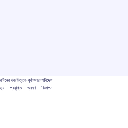
বর
দিনের খবর
উত্তর-পূর্বাঞ্চল
দেশ
বিদেশ
স্থ্য
প্রযুক্তি
ভ্রমণ
বিজ্ঞাপন