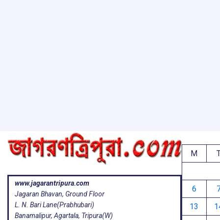
o
p
s
k
p
M
www.jagarantripura.com
6
Jagaran Bhavan, Ground Floor
L. N. Bari Lane(Prabhubari)
13
1
Banamalipur, Agartala, Tripura(W)