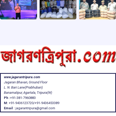
www.jagarantripura.com
Jagaran Bhavan, Ground Floor
L. N. Bari Lane(Prabhubari)
Banamalipur, Agartala, Tripura(W)
Ph :
+91-381-7960883
M:
+91-9436123720/+91-9436453389
Email :
jagarantripura@gmail.com