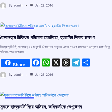
a
h
hr
el
h
By
admin
Jan 23, 2016
ce
at
e
e
ar
b
s
a
gr
e
o
A
d
a
o
p
s
m
UNCATEGORIZED
কৈলাসহরে চিকিৎসা পরিষেবা তলানিতে, হয়রানির শিকার জনগণ
k
p
নিজস্ব প্রতিনিধি, কৈলাসহর, ২২ জানুয়ারি ৷৷ কৈলাসহর মহকুমায় একের পর এক হাসপাতাল উদ্বোধন হচ্ছে কিন্তু
পরিষেবা পেতে নাজেহাল…
F
W
X
T
T
S
Share
a
h
hr
el
h
By
admin
Jan 23, 2016
ce
at
e
e
ar
b
s
a
gr
e
o
A
d
a
o
p
s
m
UNCATEGORIZED
সুকলে ছাত্রভর্তি নিয়ে অনিয়ম, অধিকর্তাকে ডেপুটেশন
k
p