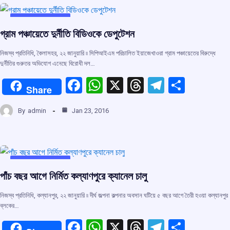
o
A
d
a
o
p
s
m
UNCATEGORIZED
গ্রাম পঞ্চায়েতে দুর্নীতি বিডিওকে ডেপুটেশন
k
p
নিজস্ব প্রতিনিধি, কৈলাসহর, ২২ জানুয়ারি ৷৷ সিপিআইএম পরিচালিত ইয়াজেখাওরা গ্রাম পঞ্চায়েতের বিরুদ্ধে
দুর্নীতির গুরুতর অভিযোগ এনেছে বিরোধী দল…
F
W
X
T
T
S
Share
a
h
hr
el
h
By
admin
Jan 23, 2016
ce
at
e
e
ar
b
s
a
gr
e
o
A
d
a
o
p
s
m
UNCATEGORIZED
পাঁচ বছর আগে নির্মিত কল্যাণপুরে ক্যানেল চালু
k
p
নিজস্ব প্রতিনিধি, কল্যানপুর, ২২ জানুয়ারি ৷৷ দীর্ঘ জল্পনা কল্পনার অবসান ঘটিয়ে ৫ বছর আগে তৈরী হওয়া কল্যানপুর
ব্লকের…
F
W
X
T
T
S