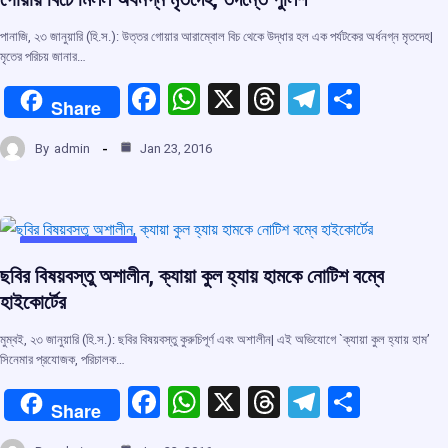
k
p
পানাজি, ২৩ জানুয়ারি (হি.স.): উত্তর গোয়ার আরাম্বোল বিচ থেকে উদ্ধার হল এক পর্যটকের অর্ধনগ্ন মৃতদেহ|
মৃতের পরিচয় জানার…
F
W
X
T
T
S
Share
a
h
hr
el
h
By
admin
Jan 23, 2016
ce
at
e
e
ar
b
s
a
gr
e
o
A
d
a
o
p
s
m
UNCATEGORIZED
ছবির বিষয়বস্তু অশালীন, ক্যায়া কুল হ্যায় হামকে নোটিশ বম্বে
k
p
হাইকোর্টের
মুম্বই, ২৩ জানুয়ারি (হি.স.): ছবির বিষয়বস্তু কুরুচিপূর্ণ এবং অশালীন| এই অভিযোগে `ক্যায়া কুল হ্যায় হাম’
সিনেমার প্রযোজক, পরিচালক…
F
W
X
T
T
S
Share
a
h
hr
el
h