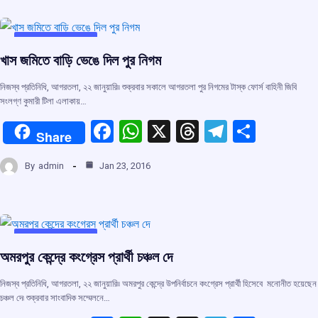
b
s
a
gr
e
o
A
d
a
o
p
s
m
UNCATEGORIZED
খাস জমিতে বাড়ি ভেঙে দিল পুর নিগম
k
p
নিজস্ব প্রতিনিধি, আগরতলা, ২২ জানুয়ারি৷৷ শুক্রবার সকালে আগরতলা পুর নিগমের টাস্ক ফোর্স বাহিনী জিবি
সংলগ্ণ কুমারী টিলা এলাকায়…
F
W
X
T
T
S
Share
a
h
hr
el
h
By
admin
Jan 23, 2016
ce
at
e
e
ar
b
s
a
gr
e
o
A
d
a
o
p
s
m
UNCATEGORIZED
অমরপুর কেন্দ্রে কংগ্রেস প্রার্থী চঞ্চল দে
k
p
নিজস্ব প্রতিনিধি, আগরতলা, ২২ জানুয়ারি৷৷ অমরপুর কেন্দ্রে উপনির্বাচনে কংগ্রেস প্রার্থী হিসেবে মনোনীত হয়েছেন
চঞ্চল দে৷ শুক্রবার সাংবাদিক সম্মেলনে…