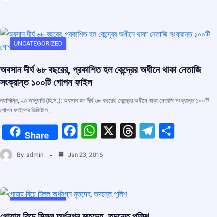
ce
at
e
e
ar
b
s
a
gr
e
o
A
d
a
o
p
s
m
UNCATEGORIZED
k
p
অবসান দীর্ঘ ৬৮ বছরের, প্রকাশিত হল কেন্দ্রের অধীনে থাকা নেতাজি
সংক্রান্ত ১০০টি গোপন ফাইল
নয়াদিল্লি, ২৩ জানুয়ারি (হি.স.): অবসান হল দীর্ঘ ৬৮ বছরের| কেন্দ্রের অধীনে থাকা নেতাজি সংক্রান্ত ১০০টি
গোপন ফাইলের ডিজিটাল…
F
W
X
T
T
S
Share
a
h
hr
el
h
By
admin
Jan 23, 2016
ce
at
e
e
ar
b
s
a
gr
e
o
A
d
a
o
p
s
m
UNCATEGORIZED
গোয়ায় বিচে মিলল অর্ধনগ্ন মৃতদেহ, তদন্তে পুলিশ