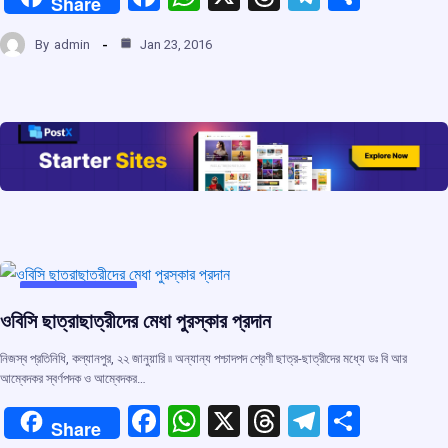
Share
a
h
hr
el
h
By
admin
Jan 23, 2016
ce
at
e
e
ar
b
s
a
gr
e
o
A
d
a
o
p
s
m
k
p
UNCATEGORIZED
ওবিসি ছাত্রাছাত্রীদের মেধা পুরস্কার প্রদান
নিজস্ব প্রতিনিধি, কল্যানপুর, ২২ জানুয়ারি ৷৷ অন্যান্য পশ্চাদপদ শ্রেণী ছাত্র-ছাত্রীদের মধ্যে ডঃ বি আর
আম্বেদকর স্বর্ণপদক ও আম্বেদকর…
F
W
X
T
T
S
Share