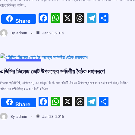
তাতে বিভিন্ন পর্যটন…
F
W
X
T
T
S
Share
a
h
hr
el
h
By
admin
Jan 23, 2016
ce
at
e
e
ar
b
s
a
gr
e
o
A
d
a
o
p
s
m
UNCATEGORIZED
এডিসির ভিলেজ ভোট উপলক্ষ্যে সর্বদলীয় বৈঠক মহাকরণে
k
p
নিজস্ব প্রতিনিধি, আগরতলা, ২২ জানুয়ারি৷৷ ভিলেজ কমিটি নির্বাচন উপলক্ষ্যে শুক্রবার মহাকরণে রাজ্য নির্বাচন
কমিশনের পৌরহিত্যে এক সর্বদলীয় বৈঠক…
F
W
X
T
T
S
Share
a
h
hr
el
h
By
admin
Jan 23, 2016
ce
at
e
e
ar
b
s
a
gr
e