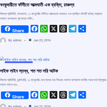
o
p
s
m
বনকুমারীতে ফাঁসীতে আত্মঘাতী এক ব্যক্তি, চাঞ্চল্য
k
p
নিজস্ব প্রতিনিধি, আগরতলা, ২২ জানুয়ারী৷৷ ফাঁসিতে আত্মহত্যা করেছেন এক ব্যাক্তি৷ ঘটনাটি ঘটেছে শুক্রবার
সকালে আগরতলা পূর্ব থানার অধীন…
F
W
X
T
T
S
Share
a
h
hr
el
h
By
admin
Jan 23, 2016
ce
at
e
e
ar
b
s
a
gr
e
o
A
d
a
o
p
s
m
UNCATEGORIZED
লাইফ লাইন স্তব্ধ, শত শত লরি আটক
k
p
নিজস্ব প্রতিনিধি, চুরাইবাড়ি, ২২ জানুয়ারি৷৷ ফের স্তব্ধ হয়ে গিয়েছে আসাম আগরতলা জাতীয় সড়ক তথা ত্রিপুরার
লাইফ লাইন৷ যান…
F
W
X
T
T
S
Share
a
h
hr
el
h
By
admin
Jan 23, 2016