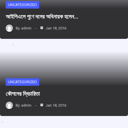
UNCATEGORIZED
আইপিএলে পুণে দলের অধিনায়ক হলেন…
By
admin
Jan 18, 2016
UNCATEGORIZED
কৌশলের দ্বিচারিতা
By
admin
Jan 18, 2016