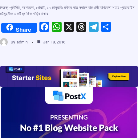
k
p
নিজস্ব প্রতিনিধি, আগরতলা, খোয়াই, ১৭ জানুয়ারি৷৷ রবিবার সাত সকালে রাজধানী আগরতলা শহরে প্যারাডাইস
চৌমুহনীতে একটি ম্যাজিক গাড়ির চাকায়…
F
W
X
T
T
S
Share
a
h
hr
el
h
By
admin
Jan 18, 2016
ce
at
e
e
ar
b
s
a
gr
e
o
A
d
a
o
p
s
m
k
p