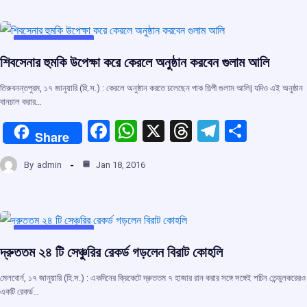
b
s
a
gr
e
o
A
d
a
o
p
s
m
UNCATEGORIZED
শিবসেনার হুমকি উপেক্ষা করে কেরলে অনুষ্ঠান করবেন গুলাম আলি
k
p
তিরুবনন্তপুরম, ১৭ জানুয়ারি (হি.স.) : কেরলে অনুষ্ঠান করতে চলেছেন পাক শিল্পী গুলাম আলি| যদিও এই অনু্‌ষ্ঠান
বানচাল করার…
F
W
X
T
T
S
Share
a
h
hr
el
h
By
admin
Jan 18, 2016
ce
at
e
e
ar
b
s
a
gr
e
o
A
d
a
o
p
s
m
UNCATEGORIZED
দ্রুততম ২৪ টি সেঞ্চুরির রেকর্ড গড়লেন বিরাট কোহলি
k
p
মেলবোর্ন, ১৭ জানুয়ারি (হি.স.) : একদিনের ক্রিকেটে দ্রুততম ৭ হাজার রান করার সঙ্গে সঙ্গেই শচিন তেন্ডুলকরেরও
একটি রেকর্ড…