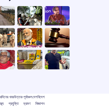
বর
দিনের খবর
উত্তর-পূর্বাঞ্চল
দেশ
বিদেশ
স্থ্য
প্রযুক্তি
ভ্রমণ
বিজ্ঞাপন