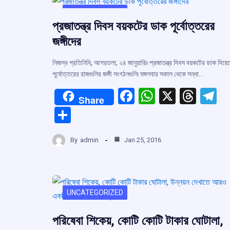
UNCATEGORIZED
প্রজাতন্ত্র দিবস বয়কটের ডাক পূর্বোত্তরের
জঙ্গীদের
নিজস্ব প্রতিনিধি, আগরতলা, ২৪ জানুয়ারি৷৷ প্রজাতন্ত্র দিবস বয়কটের ডাক দিয়ে
পূর্বোত্তরের রাজগুলির জঙ্গী সংগঠনগুলি৷ মঙ্গলবার সকাল থেকে সন্ধা…
F
W
X
T
T
Share
a
h
hr
el
S
ce
at
e
e
h
b
s
a
g
By
admin
Jan 25, 2016
ar
o
A
d
a
e
o
p
s
k
p
UNCATEGORIZED
পরিষেবা শিকেয়, কোটি কোটি টাকার ঘোটালা,