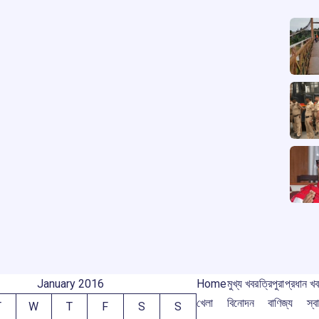
January 2016
Home
মুখ্য খবর
ত্রিপুরা
প্রধান খ
খেলা
বিনোদন
বাণিজ্য
স্বা
T
W
T
F
S
S