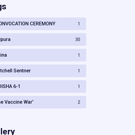
gs
ONVOCATION CEREMONY
1
ripura
30
hina
1
itchell Sentner
1
DISHA 6-1
1
he Vaccine War'
2
lery