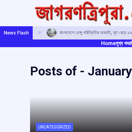
Skip
to
content
বাংলাদেশে ডেঙ্গু পরিস্থিতির অবনতি, মৃত বেড়ে ৫৯
News Flash
Home
মুখ্য খবর
ত
Posts of -
January
UNCATEGORIZED