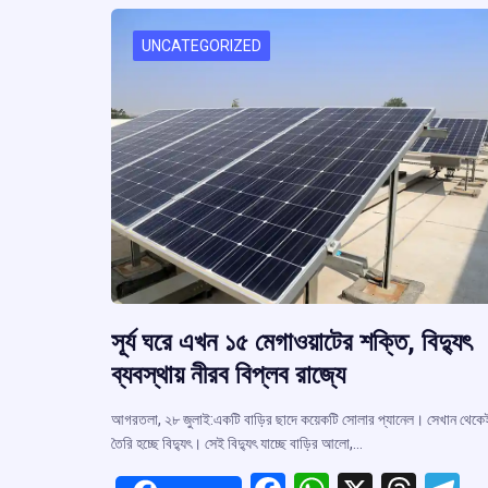
o
p
s
k
p
UNCATEGORIZED
সূর্য ঘরে এখন ১৫ মেগাওয়াটের শক্তি, বিদ্যুৎ
ব্যবস্থায় নীরব বিপ্লব রাজ্যে
আগরতলা, ২৮ জুলাই:একটি বাড়ির ছাদে কয়েকটি সোলার প্যানেল। সেখান থেকে
তৈরি হচ্ছে বিদ্যুৎ। সেই বিদ্যুৎ যাচ্ছে বাড়ির আলো,…