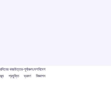
বর
দিনের খবর
উত্তর-পূর্বাঞ্চল
দেশ
বিদেশ
স্থ্য
প্রযুক্তি
ভ্রমণ
বিজ্ঞাপন