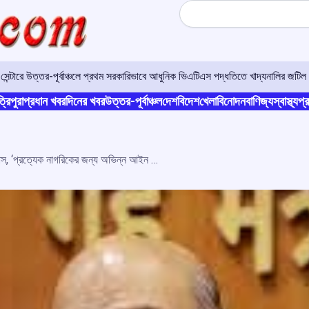
Search
র সেন্টারে উত্তর-পূর্বাঞ্চলে প্রথম সরকারিভাবে আধুনিক ভিএটিএস পদ্ধতিতে খাদ্যনালির জটিল 
্রিপুরা
প্রধান খবর
দিনের খবর
উত্তর-পূর্বাঞ্চল
দেশ
বিদেশ
খেলা
বিনোদন
বাণিজ্য
স্বাস্থ্য
প্র
অসম বিধানসভায় ইউসিসি পাস, ‘প্রত্যেক নাগরিকের জন্য অভিন্ন আইন কার্যকর করতে প্রতিশ্রুতিবদ্ধ’: অমিত শাহ