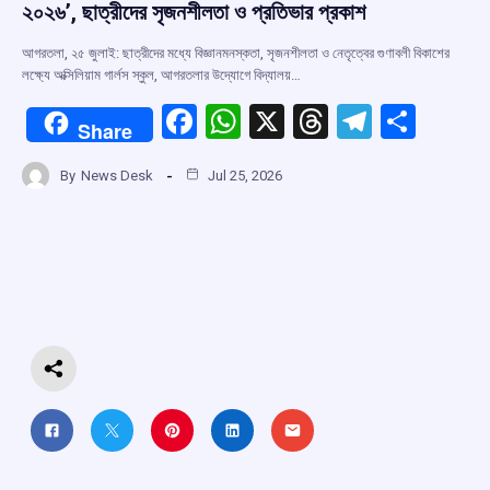
২০২৬’, ছাত্রীদের সৃজনশীলতা ও প্রতিভার প্রকাশ
আগরতলা, ২৫ জুলাই: ছাত্রীদের মধ্যে বিজ্ঞানমনস্কতা, সৃজনশীলতা ও নেতৃত্বের গুণাবলী বিকাশের
লক্ষ্যে অক্সিলিয়াম গার্লস স্কুল, আগরতলার উদ্যোগে বিদ্যালয়…
F
W
X
T
T
S
Share
a
h
hr
el
h
By
News Desk
Jul 25, 2026
ce
at
e
e
ar
b
s
a
gr
e
o
A
d
a
o
p
s
m
k
p