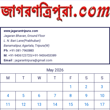
www.jagarantripura.com
Jagaran Bhavan, Ground Floor
L. N. Bari Lane(Prabhubari)
Banamalipur, Agartala, Tripura(W)
Ph :
+91-381-7960883
M:
+91-9436123720/+91-9436453389
Email :
jagarantripura@gmail.com
May 2026
M
T
W
T
F
S
S
1
2
3
4
5
6
7
8
9
10
11
12
13
14
15
16
17