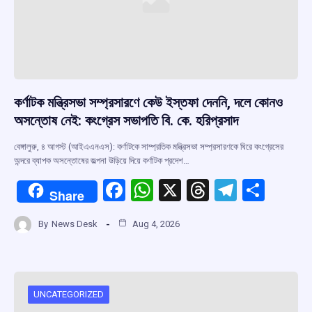
কর্ণাটক মন্ত্রিসভা সম্প্রসারণে কেউ ইস্তফা দেননি, দলে কোনও
অসন্তোষ নেই: কংগ্রেস সভাপতি বি. কে. হরিপ্রসাদ
বেঙ্গালুরু, ৪ আগস্ট (আইএএনএস): কর্ণাটকে সাম্প্রতিক মন্ত্রিসভা সম্প্রসারণকে ঘিরে কংগ্রেসের
অন্দরে ব্যাপক অসন্তোষের জল্পনা উড়িয়ে দিয়ে কর্ণাটক প্রদেশ…
F
W
X
T
T
S
Share
a
h
hr
el
h
By
News Desk
Aug 4, 2026
ce
at
e
e
ar
b
s
a
gr
e
o
A
d
a
o
p
s
m
UNCATEGORIZED