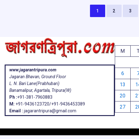
o
p
s
k
p
1
2
3
M
www.jagarantripura.com
6
Jagaran Bhavan, Ground Floor
L. N. Bari Lane(Prabhubari)
13
1
Banamalipur, Agartala, Tripura(W)
20
2
Ph :
+91-381-7960883
M:
+91-9436123720/+91-9436453389
27
2
Email :
jagarantripura@gmail.com