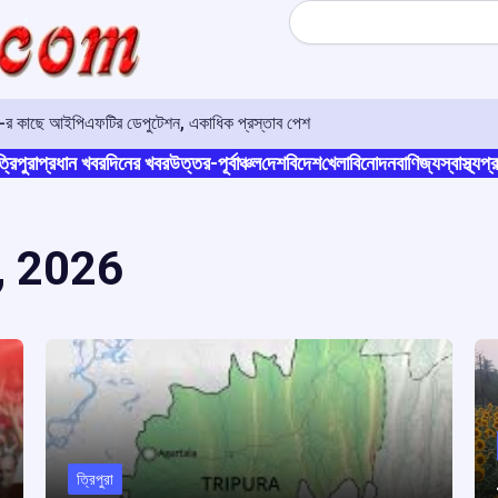
Search
ও-র কাছে আইপিএফটির ডেপুটেশন, একাধিক প্রস্তাব পেশ
্রিপুরা
প্রধান খবর
দিনের খবর
উত্তর-পূর্বাঞ্চল
দেশ
বিদেশ
খেলা
বিনোদন
বাণিজ্য
স্বাস্থ্য
প্র
, 2026
ত্রিপুরা