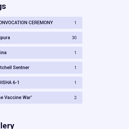
gs
ONVOCATION CEREMONY
1
ripura
30
hina
1
itchell Sentner
1
DISHA 6-1
1
he Vaccine War'
2
lery