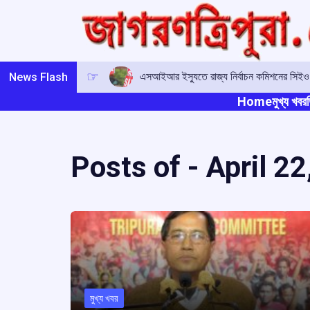
Skip
to
content
এসআইআর ইস্যুতে রাজ্য নির্বাচন কমিশনের সিই
News Flash
Home
মুখ্য খবর
ত
Posts of -
April 22
মুখ্য খবর