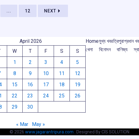
m
k
p
...
12
NEXT
April 2026
Home
মুখ্য খবর
ত্রিপুরা
প্রধান খ
খেলা
বিনোদন
বাণিজ্য
স্বা
T
W
T
F
S
S
1
2
3
4
5
7
8
9
10
11
12
4
15
16
17
18
19
1
22
23
24
25
26
8
29
30
« Mar
May »
© 2026
www.jagarantripura.com .
Designed By CIS SOLUTION