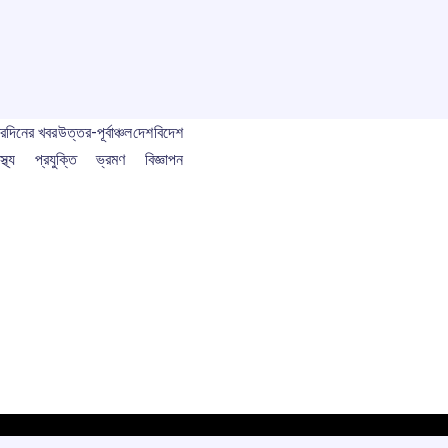
বর
দিনের খবর
উত্তর-পূর্বাঞ্চল
দেশ
বিদেশ
স্থ্য
প্রযুক্তি
ভ্রমণ
বিজ্ঞাপন