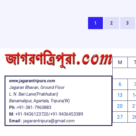
o
A
d
a
e
o
p
s
k
p
1
2
3
M
www.jagarantripura.com
6
Jagaran Bhavan, Ground Floor
L. N. Bari Lane(Prabhubari)
13
1
Banamalipur, Agartala, Tripura(W)
20
2
Ph :
+91-381-7960883
M:
+91-9436123720/+91-9436453389
27
2
Email :
jagarantripura@gmail.com