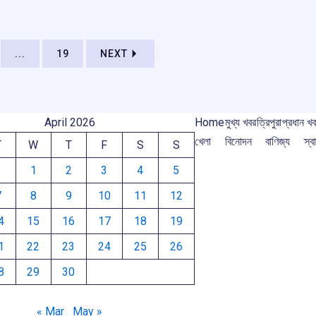
o
A
d
a
e
m
o
p
s
m
k
p
...
19
NEXT
April 2026
Home
মুখ্য খবর
ত্রিপুরা
প্রধান খ
খেলা
বিনোদন
বাণিজ্য
স্বা
T
W
T
F
S
S
1
2
3
4
5
7
8
9
10
11
12
4
15
16
17
18
19
1
22
23
24
25
26
8
29
30
« Mar
May »