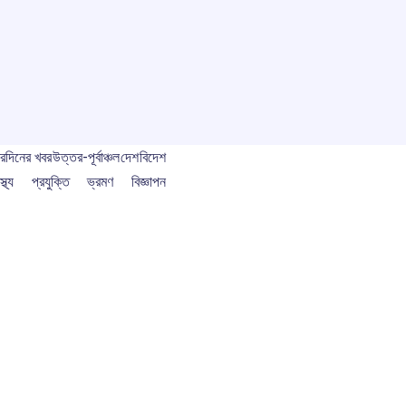
বর
দিনের খবর
উত্তর-পূর্বাঞ্চল
দেশ
বিদেশ
স্থ্য
প্রযুক্তি
ভ্রমণ
বিজ্ঞাপন