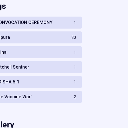
gs
ONVOCATION CEREMONY
1
ripura
30
hina
1
itchell Sentner
1
DISHA 6-1
1
he Vaccine War'
2
lery