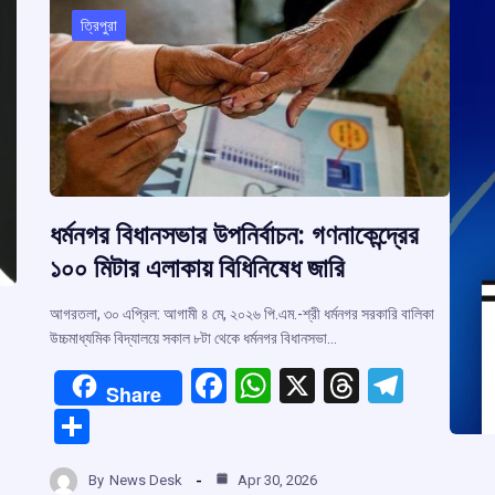
ত্রিপুরা
ধর্মনগর বিধানসভার উপনির্বাচন: গণনাকেন্দ্রের
১০০ মিটার এলাকায় বিধিনিষেধ জারি
আগরতলা, ৩০ এপ্রিল: আগামী ৪ মে, ২০২৬ পি.এম.-শ্রী ধর্মনগর সরকারি বালিকা
উচ্চমাধ্যমিক বিদ্যালয়ে সকাল ৮টা থেকে ধর্মনগর বিধানসভা…
F
W
X
T
T
Share
a
h
hr
el
S
ce
at
e
e
h
b
s
a
gr
By
News Desk
Apr 30, 2026