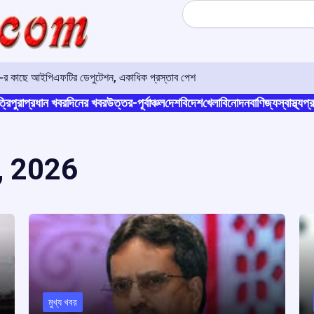
Search
ও-র কাছে আইপিএফটির ডেপুটেশন, একাধিক প্রস্তাব পেশ
্রিপুরা
প্রধান খবর
দিনের খবর
উত্তর-পূর্বাঞ্চল
দেশ
বিদেশ
খেলা
বিনোদন
বাণিজ্য
স্বাস্থ্য
প্র
, 2026
মুখ্য খবর