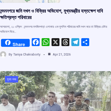
নন্দননগরে জমি দখল ও বিক্রির অভিযোগ, মুখ্যমন্ত্রীর হস্তক্ষেপ দাবি
ক্ষতিগ্রস্ত পরিবারের
আগরতলা, ২১ এপ্রিল : নন্দননগর মসজিদপাড়া এলাকায় এক মুসলিম পরিবারের জমি দখল করে তা বিক্রির চেষ্টার
অভিযোগ ঘিরে…
F
W
X
T
T
S
Share
a
h
hr
el
h
By
Taniya Chakraborty
Apr 21, 2026
ce
at
e
e
ar
b
s
a
gr
e
o
A
d
a
o
p
s
m
মুখ্য খবর
k
p