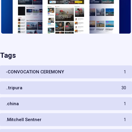
Tags
-CONVOCATION CEREMONY
1
..tripura
30
.china
1
.Mitchell Sentner
1