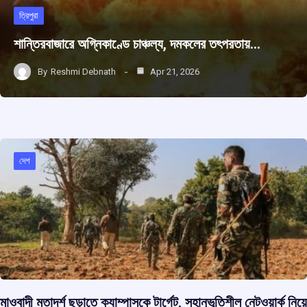
ত্রিপুরা
শান্তিরবাজারে অগ্নিকাণ্ডে চাঞ্চল্য, দমকলের তৎপরতায়…
By
Reshmi Debnath
Apr 21, 2026
দেশ
মাওবাদী মতাদর্শ ছড়াতে ক্যাম্পাসকে টার্গেট, সহানুভূতিশীল নেটওয়ার্ক নিয়ে