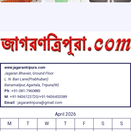
www.jagarantripura.com
Jagaran Bhavan, Ground Floor
L. N. Bari Lane(Prabhubari)
Banamalipur, Agartala, Tripura(W)
Ph :
+91-381-7960883
M:
+91-9436123720/+91-9436453389
Email :
jagarantripura@gmail.com
April 2026
M
T
W
T
F
S
S