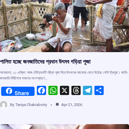
পালিত হচ্ছে জনজাতিদের প্রধান উৎসব গড়িয়া পূজা
আগরতলা, ২১ এপ্রিল: আজ ঐতিহ্যবাহী গড়িয়া পূজা ঘিরে উৎসবের আমেজে মেতে উঠেছে গোটা ত্রিপুরা। জাতি-
জনজাতি নির্বিশেষে সকলের অংশগ্রহণে…
F
W
X
T
T
S
Share
a
h
hr
el
h
By
Taniya Chakraborty
Apr 21, 2026
ce
at
e
e
ar
b
s
a
gr
e
o
A
d
a