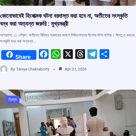
কোনোভাবেই হিংসাত্মক ঘটনা বরদাস্ত করা হবে না, অতীতের সংস্কৃতি
বন্ধ করা অত্যন্ত জরুরি : মুখ্যমন্ত্রী
আগরতলা, ২১ এপ্রিল: অতীতেও বিভিন্ন সরকারের আমলে নির্বাচনোত্তর হিংসার ঘটনা ঘটেছে। কিন্তু এ ধরনের
সংস্কৃতি বন্ধ করা অত্যন্ত…
F
W
X
T
T
S
Share
a
h
hr
el
h
By
Taniya Chakraborty
Apr 21, 2026
ce
at
e
e
ar
b
s
a
gr
e
o
A
d
a
o
p
s
m
ত্রিপুরা
k
p