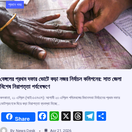
o
p
s
m
প্রধান খবর
k
p
বেঙ্গলের প্রথম দফার ভোটে কড়া নজর নির্বাচন কমিশনের: সাত জেলা
বিশেষ নিরাপত্তা পর্যবেক্ষণে
কলকাতা, ২১ এপ্রিল (আইএএনএস): আগামী ২৩ এপ্রিল পশ্চিমবঙ্গের বিধানসভা নির্বাচনের প্রথম দফার
ভোটগ্রহণকে ঘিরে কড়া নিরাপত্তা ব্যবস্থা নিচ্ছে…
F
W
X
T
T
S
Share
a
h
hr
el
h
By
News Desk
Apr 21, 2026