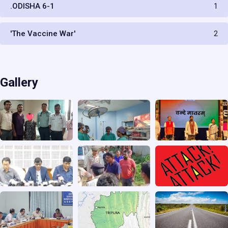
.ODISHA 6-1
1
'The Vaccine War'
2
Gallery