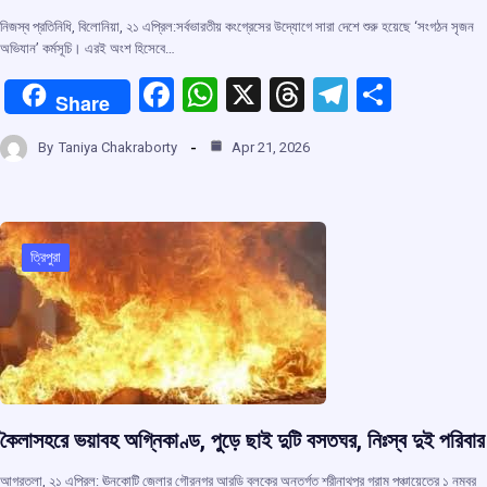
নিজস্ব প্রতিনিধি, বিলোনিয়া, ২১ এপ্রিল:সর্বভারতীয় কংগ্রেসের উদ্যোগে সারা দেশে শুরু হয়েছে ‘সংগঠন সৃজন
অভিযান’ কর্মসূচি। এরই অংশ হিসেবে…
F
W
X
T
T
S
Share
a
h
hr
el
h
By
Taniya Chakraborty
Apr 21, 2026
ce
at
e
e
ar
b
s
a
gr
e
o
A
d
a
o
p
s
m
ত্রিপুরা
k
p
কৈলাসহরে ভয়াবহ অগ্নিকাণ্ড, পুড়ে ছাই দুটি বসতঘর, নিঃস্ব দুই পরিবার
আগরতলা, ২১ এপ্রিল: ঊনকোটি জেলার গৌরনগর আরডি ব্লকের অন্তর্গত শ্রীনাথপুর গ্রাম পঞ্চায়েতের ১ নম্বর