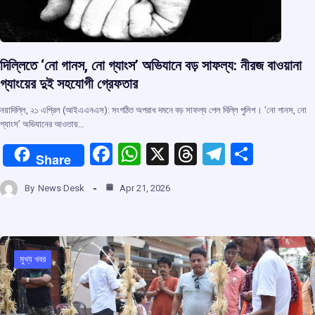
দিল্লিতে ‘নো গানস, নো গ্যাংস’ অভিযানে বড় সাফল্য: নীরজ বাওয়ানা
গ্যাংয়ের দুই সহযোগী গ্রেফতার
নয়াদিল্লি, ২১ এপ্রিল (আইএএনএস): সংগঠিত অপরাধ দমনে বড় সাফল্য পেল দিল্লি পুলিশ। ‘নো গানস, নো
গ্যাংস’ অভিযানের আওতায়…
F
W
X
T
T
S
Share
a
h
hr
el
h
By
News Desk
Apr 21, 2026
ce
at
e
e
ar
b
s
a
gr
e
o
A
d
a
o
p
s
m
মুখ্য খবর
k
p