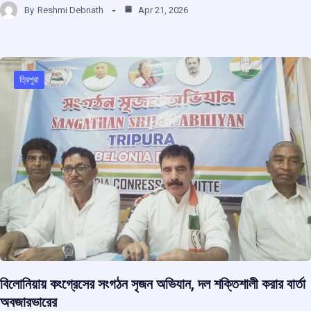
By
Reshmi Debnath
Apr 21, 2026
ce
at
e
e
ar
b
s
a
gr
e
o
A
d
a
o
p
s
m
ত্রিপুরা
k
p
বিলোনিয়ায় কংগ্রেসের সংগঠন সৃজন অভিযান, দল শক্তিশালী করার বার্তা
অবজারভারের