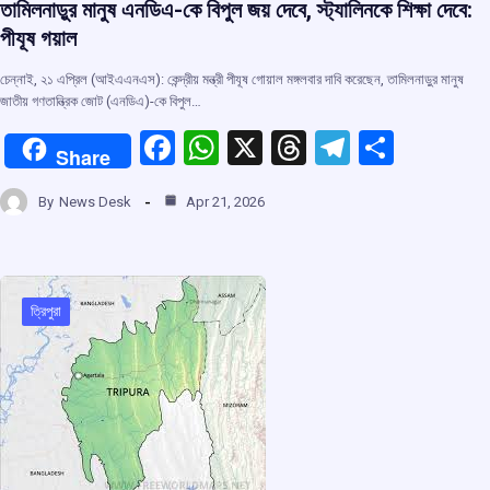
তামিলনাড়ুর মানুষ এনডিএ-কে বিপুল জয় দেবে, স্ট্যালিনকে শিক্ষা দেবে:
পীযূষ গয়াল
চেন্নাই, ২১ এপ্রিল (আইএএনএস): কেন্দ্রীয় মন্ত্রী পীযূষ গোয়াল মঙ্গলবার দাবি করেছেন, তামিলনাড়ুর মানুষ
জাতীয় গণতান্ত্রিক জোট (এনডিএ)-কে বিপুল…
F
W
X
T
T
S
Share
a
h
hr
el
h
By
News Desk
Apr 21, 2026
ce
at
e
e
ar
b
s
a
gr
e
o
A
d
a
o
p
s
m
ত্রিপুরা
k
p