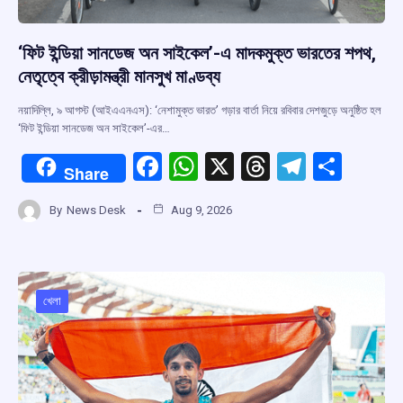
‘ফিট ইন্ডিয়া সানডেজ অন সাইকেল’-এ মাদকমুক্ত ভারতের শপথ,
নেতৃত্বে ক্রীড়ামন্ত্রী মানসুখ মাণ্ডব্য
নয়াদিল্লি, ৯ আগস্ট (আইএএনএস): ‘নেশামুক্ত ভারত’ গড়ার বার্তা নিয়ে রবিবার দেশজুড়ে অনুষ্ঠিত হল
‘ফিট ইন্ডিয়া সানডেজ অন সাইকেল’-এর…
F
W
X
T
T
S
Share
a
h
hr
el
h
By
News Desk
Aug 9, 2026
ce
at
e
e
ar
b
s
a
gr
e
o
A
d
a
o
p
s
m
খেলা
k
p