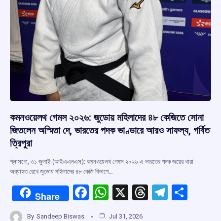
কমনওয়েলথ গেমস ২০২৬: জুডোয় মহিলাদের ৪৮ কেজিতে সোনা
জিতলেন অস্মিতা দে, ভারতের পদক ভাণ্ডারে আরও সাফল্য, গর্বিত
ত্রিপুরা
গ্লাসগো, ৩১ জুলাই (আইএএনএস): কমনওয়েলথ গেমস ২০২৬-এ ভারতের পদক জয়ের ধারা
অব্যাহত রেখে জুডোয় মহিলাদের ৪৮ কেজি বিভাগে…
F
W
X
T
T
S
Share
a
h
hr
el
h
By
Sandeep Biswas
Jul 31, 2026