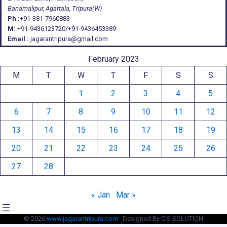
Banamalipur, Agartala, Tripura(W)
Ph :
+91-381-7960883
M:
+91-9436123720/+91-9436453389
Email :
jagarantripura@gmail.com
February 2023
M
T
W
T
F
S
S
1
2
3
4
5
6
7
8
9
10
11
12
13
14
15
16
17
18
19
20
21
22
23
24
25
26
27
28
« Jan
Mar »
© 2026
www.jagarantripura.com .
Designed By CIS SOLUTION