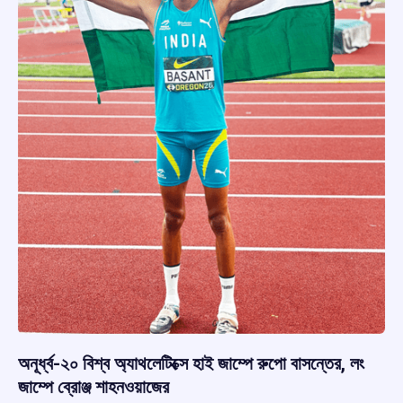
অনূর্ধ্ব-২০ বিশ্ব অ্যাথলেটিক্সে হাই জাম্পে রুপো বাসন্তের, লং
জাম্পে ব্রোঞ্জ শাহনওয়াজের