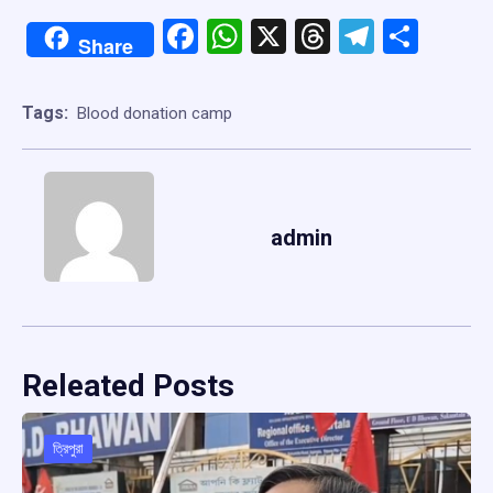
Facebook
WhatsApp
X
Threads
Telegr
Shar
Share
Tags:
Blood donation camp
admin
Releated Posts
ত্রিপুরা