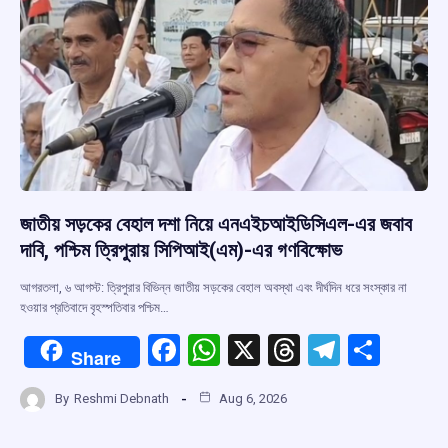
জাতীয় সড়কের বেহাল দশা নিয়ে এনএইচআইডিসিএল-এর জবাব
দাবি, পশ্চিম ত্রিপুরায় সিপিআই(এম)-এর গণবিক্ষোভ
আগরতলা, ৬ আগস্ট: ত্রিপুরার বিভিন্ন জাতীয় সড়কের বেহাল অবস্থা এবং দীর্ঘদিন ধরে সংস্কার না
হওয়ার প্রতিবাদে বৃহস্পতিবার পশ্চিম…
F
W
X
T
T
S
Share
a
h
hr
el
h
By
Reshmi Debnath
Aug 6, 2026
ce
at
e
e
ar
b
s
a
gr
e