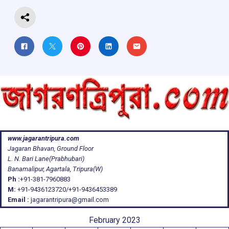
www.jagarantripura.com
Jagaran Bhavan, Ground Floor
L. N. Bari Lane(Prabhubari)
Banamalipur, Agartala, Tripura(W)
Ph :
+91-381-7960883
M:
+91-9436123720/+91-9436453389
Email :
jagarantripura@gmail.com
February 2023