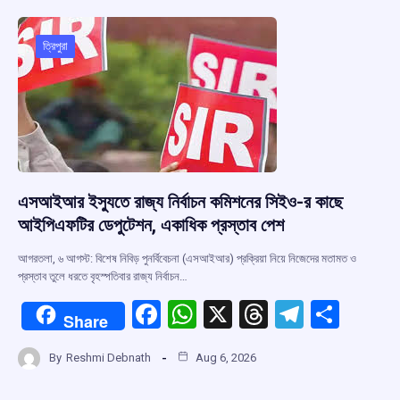
o
A
d
a
o
p
s
m
ত্রিপুরা
k
p
এসআইআর ইস্যুতে রাজ্য নির্বাচন কমিশনের সিইও-র কাছে
আইপিএফটির ডেপুটেশন, একাধিক প্রস্তাব পেশ
আগরতলা, ৬ আগস্ট: বিশেষ নিবিড় পুনর্বিবেচনা (এসআইআর) প্রক্রিয়া নিয়ে নিজেদের মতামত ও
প্রস্তাব তুলে ধরতে বৃহস্পতিবার রাজ্য নির্বাচন…
F
W
X
T
T
S
Share
a
h
hr
el
h
By
Reshmi Debnath
Aug 6, 2026
ce
at
e
e
ar
b
s
a
gr
e