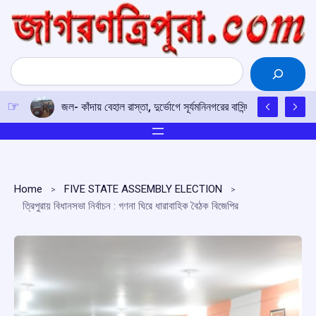
Skip
to
content
Search
জল- কাঁদায় বেহাল রাস্তা, দুর্ভোগে সূর্যমনিনগরের বাসিন্দারা
Home
FIVE STATE ASSEMBLY ELECTION
ত্রিপুরায় বিধানসভা নির্বাচন : গণনা ঘিরে ধারাবাহিক বৈঠক বিজেপির