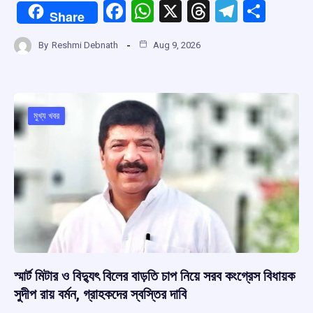
F
W
X
T
T
S
Share
a
h
hr
el
h
By
Reshmi Debnath
Aug 9, 2026
ce
at
e
e
ar
b
s
a
gr
e
o
A
d
a
o
p
s
m
মুখ্য খবর
k
p
স্মার্ট মিটার ও বিদ্যুৎ বিলের বাড়তি চাপ নিয়ে সরব কংগ্রেস বিধায়ক
সুদীপ রায় বর্মন, গ্রাহকদের স্বস্তির দাবি