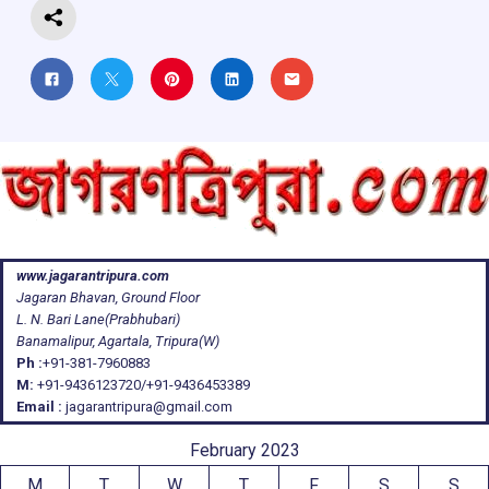
www.jagarantripura.com
Jagaran Bhavan, Ground Floor
L. N. Bari Lane(Prabhubari)
Banamalipur, Agartala, Tripura(W)
Ph :
+91-381-7960883
M:
+91-9436123720/+91-9436453389
Email :
jagarantripura@gmail.com
February 2023
M
T
W
T
F
S
S