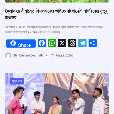
কৈলাসহর সীমান্তে বিএসএফের গুলিতে বাংলাদেশি নাগরিকের মৃত্যু,
চাঞ্চল্য
কৈলাসহর, ৯ আগস্ট: কৈলাসহর উত্তরাঞ্চলের মাগুরুলি গ্রাম পঞ্চায়েতের ৩ নম্বর ওয়ার্ডের ভারত-
বাংলাদেশ সীমান্তবর্তী ৪৭ নম্বর গেট সংলগ্ন এলাকায়…
F
W
X
T
T
S
Share
a
h
hr
el
h
By
Reshmi Debnath
Aug 9, 2026
ce
at
e
e
ar
b
s
a
gr
e
o
A
d
a
o
p
s
m
মুখ্য খবর
k
p