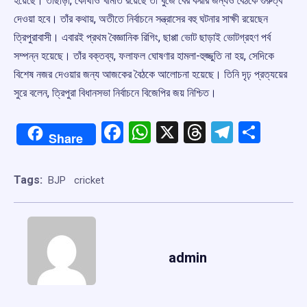
হয়েছে। তাছাড়া, কোথাও খামতি রয়েছে তা খুঁজে বের করার জন্যও বৈঠকে গুরুত্ব
দেওয়া হবে। তাঁর কথায়, অতীতে নির্বাচনে সন্ত্রাসের বহু ঘটনার সাক্ষী রয়েছেন
ত্রিপুরাবাসী। এবারই প্রথম বৈজ্ঞানিক রিগিং, ছাপ্পা ভোট ছাড়াই ভোটগ্রহণ পর্ব
সম্পন্ন হয়েছে। তাঁর বক্তব্য, ফলাফল ঘোষণার হামলা-হুজ্জুতি না হয়, সেদিকে
বিশেষ নজর দেওয়ার জন্য আজকের বৈঠকে আলোচনা হয়েছে। তিনি দৃঢ় প্রত্যয়ের
সুরে বলেন, ত্রিপুরা বিধানসভা নির্বাচনে বিজেপির জয় নিশ্চিত।
Facebook
WhatsApp
X
Threads
Telegr
Shar
Share
Tags:
BJP
cricket
admin