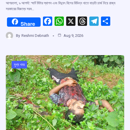
আগরতলা, ৯ আগস্ট: স্মার্ট মিটার স্থাপন এবং বিদ্যুৎ বিলের বিভিন্ন খাতে বাড়তি চার্জ নিয়ে রাজ্য
সরকারের বিরুদ্ধে সরব…
F
W
X
T
T
S
Share
a
h
hr
el
h
By
Reshmi Debnath
Aug 9, 2026
ce
at
e
e
ar
b
s
a
gr
e
o
A
d
a
o
p
s
m
মুখ্য খবর
k
p