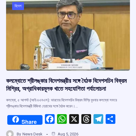
o
p
s
m
বিদেশ
k
p
কলম্বোতে শ্রীলঙ্কার বিদেশমন্ত্রীর সঙ্গে বৈঠক বিদেশসচিব বিক্রম
মিশ্রির, অগ্রাধিকারমূলক খাতে সহযোগিতা পর্যালোচনা
কলম্বো, ৫ আগস্ট (আইএএনএস): ভারতের বিদেশসচিব বিক্রম মিশ্রি বুধবার কলম্বো সফরে
শ্রীলঙ্কার বিদেশমন্ত্রী বিজিথা হেরাথের সঙ্গে বৈঠক করেন।…
F
W
X
T
T
S
Share
a
h
hr
el
h
By
News Desk
Aug 5, 2026