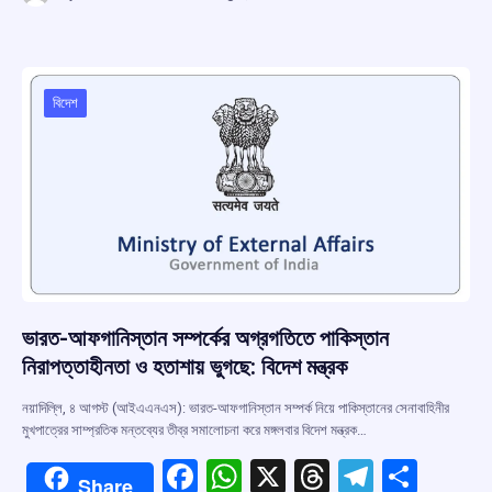
ce
at
e
e
ar
b
s
a
gr
e
o
A
d
a
o
p
s
m
বিদেশ
k
p
ভারত-আফগানিস্তান সম্পর্কের অগ্রগতিতে পাকিস্তান
নিরাপত্তাহীনতা ও হতাশায় ভুগছে: বিদেশ মন্ত্রক
নয়াদিল্লি, ৪ আগস্ট (আইএএনএস): ভারত-আফগানিস্তান সম্পর্ক নিয়ে পাকিস্তানের সেনাবাহিনীর
মুখপাত্রের সাম্প্রতিক মন্তব্যের তীব্র সমালোচনা করে মঙ্গলবার বিদেশ মন্ত্রক…
F
W
X
T
T
S
Share