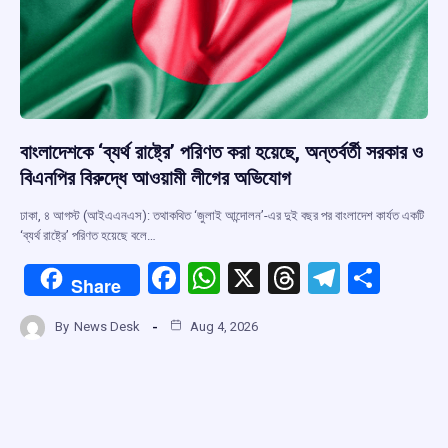
বাংলাদেশকে ‘ব্যর্থ রাষ্ট্রে’ পরিণত করা হয়েছে, অন্তর্বর্তী সরকার ও
বিএনপির বিরুদ্ধে আওয়ামী লীগের অভিযোগ
ঢাকা, ৪ আগস্ট (আইএএনএস): তথাকথিত ‘জুলাই আন্দোলন’-এর দুই বছর পর বাংলাদেশ কার্যত একটি
‘ব্যর্থ রাষ্ট্রে’ পরিণত হয়েছে বলে…
F
W
X
T
T
S
Share
a
h
hr
el
h
By
News Desk
Aug 4, 2026
ce
at
e
e
ar
b
s
a
gr
e
o
A
d
a
o
p
s
m