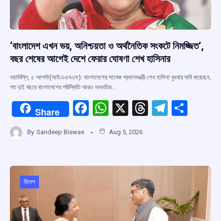
‘বাংলাদেশ এখন ভয়, অনিশ্চয়তা ও অর্থনৈতিক সংকটে নিমজ্জিত’,
বছর শেষের আগেই দেশে ফেরার ঘোষণা শেখ হাসিনার
নয়াদিল্লি, ৫ আগস্ট(আইএএনএস): বাংলাদেশের সাবেক প্রধানমন্ত্রী শেখ হাসিনা বুধবার দাবি করেছেন,
গত দুই বছরে বাংলাদেশের পরিস্থিতি আরও অবনতির…
F
W
X
T
T
S
Share
a
h
hr
el
h
By
Sandeep Biswas
Aug 5, 2026
ce
at
e
e
ar
b
s
a
gr
e
o
A
d
a
o
p
s
m
বিদেশ
k
p