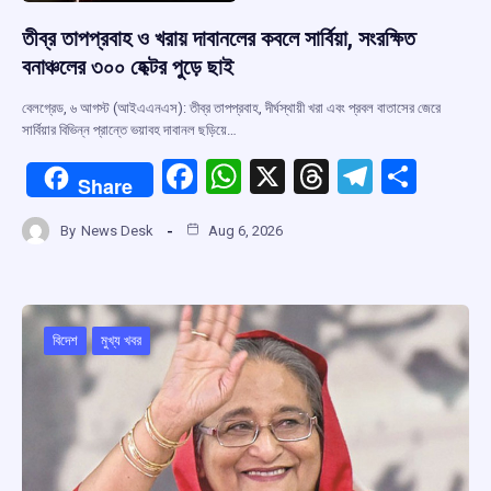
তীব্র তাপপ্রবাহ ও খরায় দাবানলের কবলে সার্বিয়া, সংরক্ষিত
বনাঞ্চলের ৩০০ হেক্টর পুড়ে ছাই
বেলগ্রেড, ৬ আগস্ট (আইএএনএস): তীব্র তাপপ্রবাহ, দীর্ঘস্থায়ী খরা এবং প্রবল বাতাসের জেরে
সার্বিয়ার বিভিন্ন প্রান্তে ভয়াবহ দাবানল ছড়িয়ে…
F
W
X
T
T
S
Share
a
h
hr
el
h
By
News Desk
Aug 6, 2026
ce
at
e
e
ar
b
s
a
gr
e
o
A
d
a
o
p
s
m
বিদেশ
মুখ্য খবর
k
p