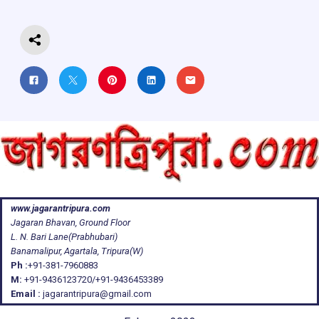
k
p
www.jagarantripura.com
Jagaran Bhavan, Ground Floor
L. N. Bari Lane(Prabhubari)
Banamalipur, Agartala, Tripura(W)
Ph :
+91-381-7960883
M:
+91-9436123720/+91-9436453389
Email :
jagarantripura@gmail.com