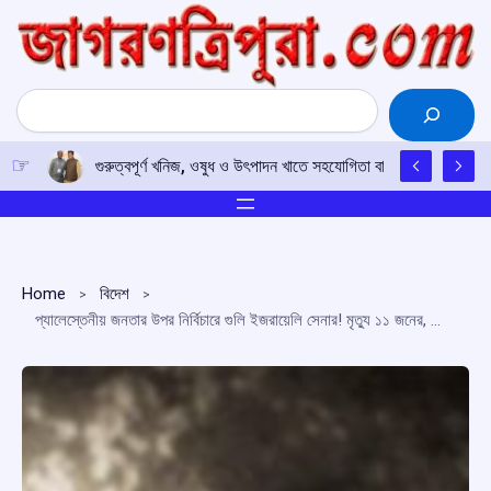
Skip
to
content
Search
গুরুত্বপূর্ণ খনিজ, ওষুধ ও উৎপাদন খাতে সহযোগিতা বাড়াতে সম্মত ভারত-
Home
বিদেশ
প্যালেস্তেনীয় জনতার উপর নির্বিচারে গুলি ইজরায়েলি সেনার! মৃত্যু ১১ জনের, আহত শতাধিক