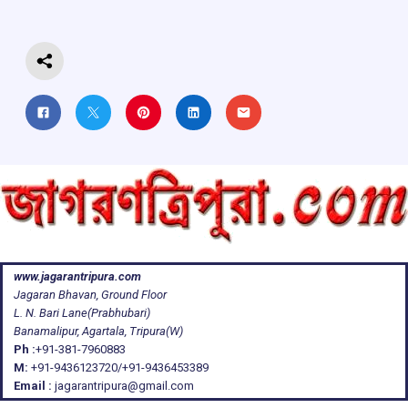
o
p
s
m
k
p
www.jagarantripura.com
Jagaran Bhavan, Ground Floor
L. N. Bari Lane(Prabhubari)
Banamalipur, Agartala, Tripura(W)
Ph :
+91-381-7960883
M:
+91-9436123720/+91-9436453389
Email :
jagarantripura@gmail.com