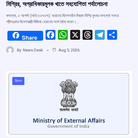
মিশ্রির, অগ্রাধিকারমূলক খাতে সহযোগিতা পর্যালোচনা
কলম্বো, ৫ আগস্ট (আইএএনএস): ভারতের বিদেশসচিব বিক্রম মিশ্রি বুধবার কলম্বো সফরে
শ্রীলঙ্কার বিদেশমন্ত্রী বিজিথা হেরাথের সঙ্গে বৈঠক করেন।…
F
W
X
T
T
S
Share
a
h
hr
el
h
By
News Desk
Aug 5, 2026
ce
at
e
e
ar
b
s
a
gr
e
o
A
d
a
o
p
s
m
বিদেশ
k
p