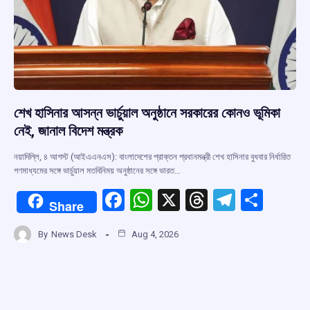
শেখ হাসিনার আসন্ন ভার্চুয়াল অনুষ্ঠানে সরকারের কোনও ভূমিকা
নেই, জানাল বিদেশ মন্ত্রক
নয়াদিল্লি, ৪ আগস্ট (আইএএনএস): বাংলাদেশের প্রাক্তন প্রধানমন্ত্রী শেখ হাসিনার বুধবার নির্ধারিত
গণমাধ্যমের সঙ্গে ভার্চুয়াল মতবিনিময় অনুষ্ঠানের সঙ্গে ভারত…
F
W
X
T
T
S
Share
a
h
hr
el
h
By
News Desk
Aug 4, 2026
ce
at
e
e
ar
b
s
a
gr
e
o
A
d
a