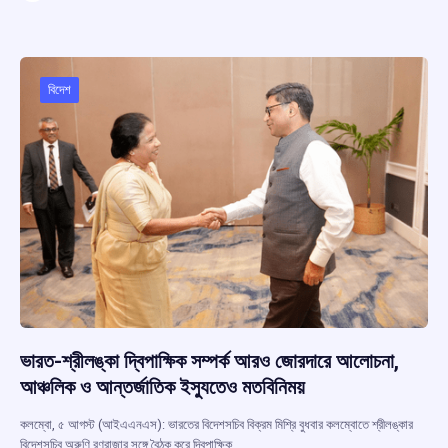
ce
at
e
e
ar
b
s
a
gr
e
o
A
d
a
o
p
s
m
বিদেশ
k
p
ভারত-শ্রীলঙ্কা দ্বিপাক্ষিক সম্পর্ক আরও জোরদারে আলোচনা,
আঞ্চলিক ও আন্তর্জাতিক ইস্যুতেও মতবিনিময়
কলম্বো, ৫ আগস্ট (আইএএনএস): ভারতের বিদেশসচিব বিক্রম মিশ্রি বুধবার কলম্বোতে শ্রীলঙ্কার
বিদেশসচিব অরুণি রণরাজার সঙ্গে বৈঠক করে দ্বিপাক্ষিক…