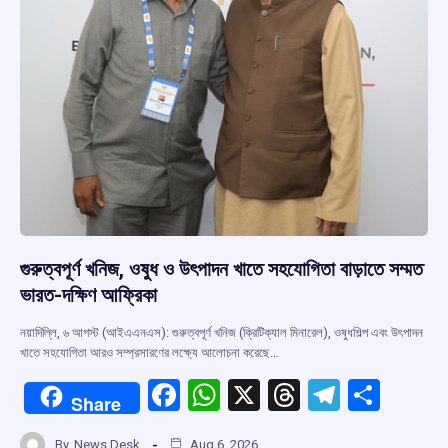
গুরুত্বপূর্ণ খনিজ, ওষুধ ও উৎপাদন খাতে সহযোগিতা বাড়াতে সম্মত
ভারত-দক্ষিণ আফ্রিকা
নয়াদিল্লি, ৬ আগস্ট (আইএএনএস): গুরুত্বপূর্ণ খনিজ (ক্রিটিক্যাল মিনারেল), ওষুধশিল্প এবং উৎপাদন
খাতে সহযোগিতা আরও সম্প্রসারণের লক্ষ্যে আলোচনা করেছে…
F
W
X
T
T
S
Share
a
h
hr
el
h
By
News Desk
Aug 6, 2026