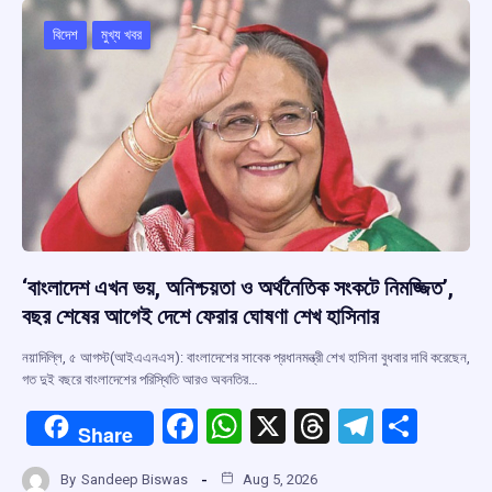
o
A
d
a
o
p
s
m
বিদেশ
মুখ্য খবর
k
p
‘বাংলাদেশ এখন ভয়, অনিশ্চয়তা ও অর্থনৈতিক সংকটে নিমজ্জিত’,
বছর শেষের আগেই দেশে ফেরার ঘোষণা শেখ হাসিনার
নয়াদিল্লি, ৫ আগস্ট(আইএএনএস): বাংলাদেশের সাবেক প্রধানমন্ত্রী শেখ হাসিনা বুধবার দাবি করেছেন,
গত দুই বছরে বাংলাদেশের পরিস্থিতি আরও অবনতির…
F
W
X
T
T
S
Share
a
h
hr
el
h
By
Sandeep Biswas
Aug 5, 2026