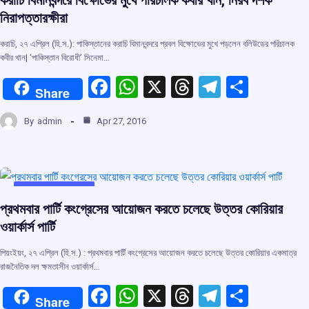
করাচি বিমানবন্দরে বিক্ষোভের মুখে পরিচালক কবীর খান, নিরব দর্শক
k
p
নিরাপত্তারক্ষীরা
করাচি, ২৭ এপ্রিল (হি.স.): পাকিস্তানের করাচি বিমানবন্দরে প্রবল বিক্ষোভের মুখে পড়লেন বলিউডের পরিচালক
কবীর খান| ‘পাকিস্তান বিরোধী’ সিনেমা…
F
W
X
T
T
S
Share
a
h
hr
el
h
By
admin
Apr 27, 2016
ce
at
e
e
ar
b
s
a
gr
e
o
A
d
a
o
p
s
m
UNCATEGORIZED
প্রথমবার পার্টি কংগ্রেসের আয়োজন করতে চলেছে উত্তর কোরিয়ার
k
p
ওয়ার্কার্স পার্টি
পিয়ংইয়ং, ২৭ এপ্রিল (হি.স.) : প্রথমবার পার্টি কংগ্রেসের আয়োজন করতে চলেছে উত্তর কোরিয়ার একমাত্র
রাজনৈতিক দল ক্ষমতাসীন ওয়ার্কার্স…
F
W
X
T
T
S
Share