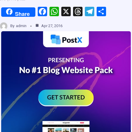
F
W
X
T
T
S
Share
a
h
hr
el
h
By
admin
Apr 27, 2016
ce
at
e
e
ar
b
s
a
gr
e
o
A
d
a
o
p
s
m
k
p