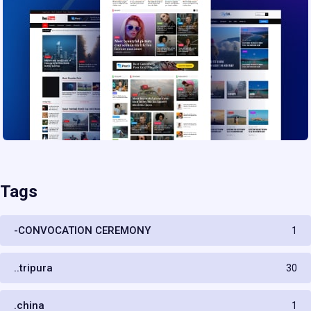
Tags
-CONVOCATION CEREMONY
1
..tripura
30
.china
1