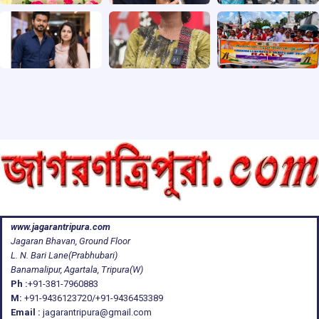
www.jagarantripura.com
Jagaran Bhavan, Ground Floor
L. N. Bari Lane(Prabhubari)
Banamalipur, Agartala, Tripura(W)
Ph :
+91-381-7960883
M:
+91-9436123720/+91-9436453389
Email :
jagarantripura@gmail.com