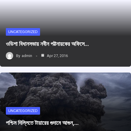
UNCATEGORIZED
ওডিশা বিধানসভায় নবীন পট্টনায়কের অফিসে…
By
admin
Apr 27, 2016
UNCATEGORIZED
পশ্চিম দিল্লিতে টায়ারের গুদামে আগুন,…