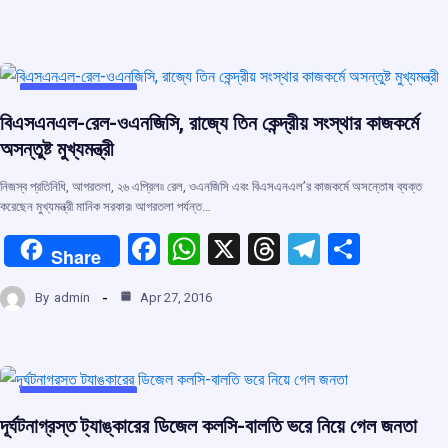
UNCATEGORIZED
বিএসএনএল-রেল-ওএনজিসি, রাজ্যে তিন কেন্দ্রীয় সংস্থার কাজকর্মে
অসন্তুষ্ট মুখ্যমন্ত্রী
নিজস্ব প্রতিনিধি, আগরতলা, ২৬ এপ্রিল৷৷ রেল, ওএনজিসি এবং বিএসএনএল’র কাজকর্মে অসন্তোষ ব্যক্ত
করেছেন মুখ্যমন্ত্রী মানিক সরকার৷ আগরতলা পর্যন্ত…
F
W
X
T
T
S
Share
a
h
hr
el
h
By
admin
Apr 27, 2016
ce
at
e
e
ar
b
s
a
gr
e
o
A
d
a
o
p
s
m
UNCATEGORIZED
দূর্ঘটনাগ্রস্ত ট্যাঙ্কারের ডিজেল কলসি-বালতি ভরে নিয়ে গেল জনতা
k
p