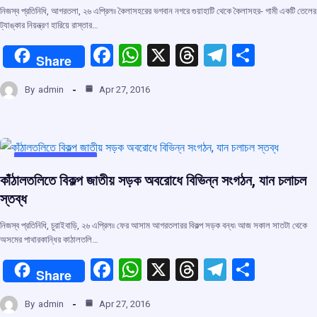
নিজস্ব প্রতিনিধি, আগরতলা, ২৬ এপ্রিল৷৷ কৈলাসহরের ভগবান নগরে গুয়াহাটি থেকে কৈলাসহর- গামী একটি তেলের
ট্যাঙ্কার নিয়ন্ত্রণ হারিয়ে রাস্তার…
F
W
X
T
T
S
Share
a
h
hr
el
h
By
admin
Apr 27, 2016
ce
at
e
e
ar
b
s
a
gr
e
o
A
d
a
o
p
s
m
UNCATEGORIZED
কাঁঠালতলিতে বিকল্প জাতীয় সড়ক অবরোধে বিভিন্ন সংগঠন, যান চলাচল
k
p
স্তব্ধ
নিজস্ব প্রতিনিধি, চুরাইবাড়ি, ২৬ এপ্রিল৷৷ ফের আসাম আগরতলারর বিকল্প সড়ক বন্ধ৷ আজ সকাল সাতটা থেকে
অসমের পাথারকান্ধির কাঠালতলি…
F
W
X
T
T
S
Share
a
h
hr
el
h
By
admin
Apr 27, 2016
ce
at
e
e
ar