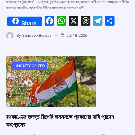
আহমেদনগর (মহারাষ্ট্র), ১৮ জুলাই (আইএএনএস): জলবায়ু আন্দোলনকারী সোনম ওয়াংচুকের শারীরিক
অবস্থার অবনতির জেরে তাঁকে দিল্লির সফদরজং হাসপাতালে ভর্তি…
F
W
X
T
T
S
Share
a
h
hr
el
h
By
Sandeep Biswas
Jul 18, 2026
ce
at
e
e
ar
b
s
a
gr
e
o
A
d
a
o
p
s
m
UNCATEGORIZED
k
p
রথকাণ্ডের তদন্ত রিপোর্ট জনসমক্ষে প্রকাশের দাবি প্রদেশ
কংগ্রেসের