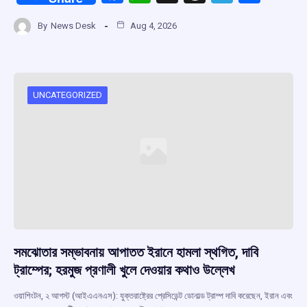
a
h
hr
el
h
By
News Desk
Aug 4, 2026
ce
at
e
e
ar
b
s
a
gr
e
o
A
d
a
o
p
s
m
UNCATEGORIZED
k
p
সমঝোতার সম্ভাবনায় আপাতত ইরানে হামলা স্থগিত, দাবি
ট্রাম্পের; হরমুজ প্রণালী খুলে দেওয়ার কথাও উল্লেখ
ওয়াশিংটন, ২ আগস্ট (আইএএনএস): যুক্তরাষ্ট্রের প্রেসিডেন্ট ডোনাল্ড ট্রাম্প দাবি করেছেন, ইরান এবং