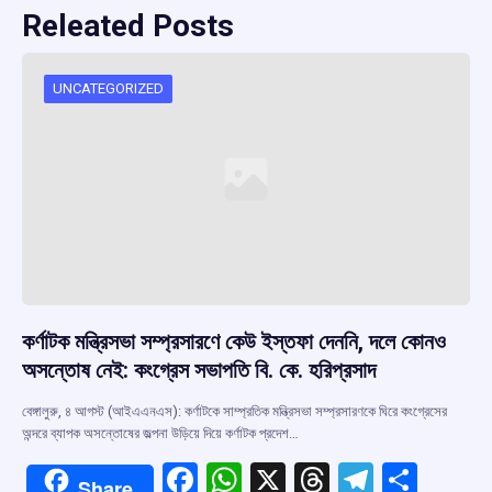
Releated Posts
UNCATEGORIZED
কর্ণাটক মন্ত্রিসভা সম্প্রসারণে কেউ ইস্তফা দেননি, দলে কোনও
অসন্তোষ নেই: কংগ্রেস সভাপতি বি. কে. হরিপ্রসাদ
বেঙ্গালুরু, ৪ আগস্ট (আইএএনএস): কর্ণাটকে সাম্প্রতিক মন্ত্রিসভা সম্প্রসারণকে ঘিরে কংগ্রেসের
অন্দরে ব্যাপক অসন্তোষের জল্পনা উড়িয়ে দিয়ে কর্ণাটক প্রদেশ…
F
W
X
T
T
S
Share