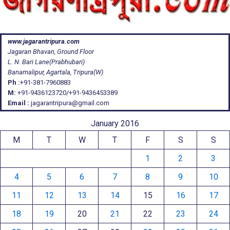
www.jagarantripura.com
Jagaran Bhavan, Ground Floor
L. N. Bari Lane(Prabhubari)
Banamalipur, Agartala, Tripura(W)
Ph :
+91-381-7960883
M:
+91-9436123720/+91-9436453389
Email :
jagarantripura@gmail.com
January 2016
M
T
W
T
F
S
S
1
2
3
4
5
6
7
8
9
10
11
12
13
14
15
16
17
18
19
20
21
22
23
24