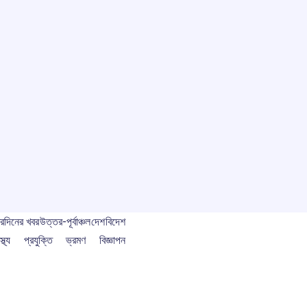
বর
দিনের খবর
উত্তর-পূর্বাঞ্চল
দেশ
বিদেশ
স্থ্য
প্রযুক্তি
ভ্রমণ
বিজ্ঞাপন