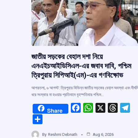
জাতীয় সড়কের বেহাল দশা নিয়ে
এনএইচআইডিসিএল-এর জবাব দাবি, পশ্চিম
ত্রিপুরায় সিপিআই(এম)-এর গণবিক্ষোভ
আগরতলা, ৬ আগস্ট: ত্রিপুরার বিভিন্ন জাতীয় সড়কের বেহাল অবস্থা এবং দীর্ঘদ
ধরে সংস্কার না হওয়ার প্রতিবাদে বৃহস্পতিবার পশ্চিম…
F
W
X
T
T
Share
a
h
hr
el
S
ce
at
e
e
h
b
s
a
g
By
Reshmi Debnath
Aug 6, 2026