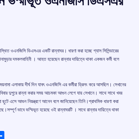
োরনে ভস্মীভূত ওএনজিসি ডিএসএর
ড়ীস্থিত ওএনজিসি ডিএসএর একটি রান্নাঘর। ধারণা করা হচ্ছে গ্যাস সিলিন্ডারের
ামুড়ার দমকলবাহিনী । আহত হয়েছেন রান্নার দায়িত্বে থাকা একজন কর্মী বলে
য়নামা এলাকায় দীর্ঘ দিন যাবৎ ওএনজিসি এর কর্মীরা ড্রিলং করে আসছিল। সেখানের
রবিবার দুপুরে রান্না করার সময় আচমকা আগুন লেগে যায় সেখানে। সাথে সাথে খবর
রা ছুটে এসে আগুন নিয়ন্ত্রণে আনেন বলে জানিয়েছেন তিনি।প্রাথমিক ধারণা করা
।সম্পূর্ণ ভাবে ভস্মিভূত হয়েছে ওই রান্নাঘরটি । সাথে রান্নার দায়িত্বে থাকা
ads
elegram
Share