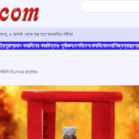
Search
ণা, ৯ আগস্ট থেকে শুরু হবে ক্ষয়ক্ষতির সমীক্ষা
্রিপুরা
প্রধান খবর
দিনের খবর
উত্তর-পূর্বাঞ্চল
দেশ
বিদেশ
খেলা
বিনোদন
বাণিজ্য
স্বাস্থ্য
প্র
ওএনজিসি ডিএসএর রান্নাঘর