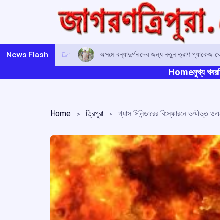
Skip
to
content
অসমে বন্যাদুর্গতদের জন্য নতুন ত্রাণ প্যাকেজ ঘোষ
News Flash
Home
মুখ্য খবর
ত
Home
ত্রিপুরা
গ্যাস সিলিন্ডারের বিস্ফোরনে ভস্মীভূত 