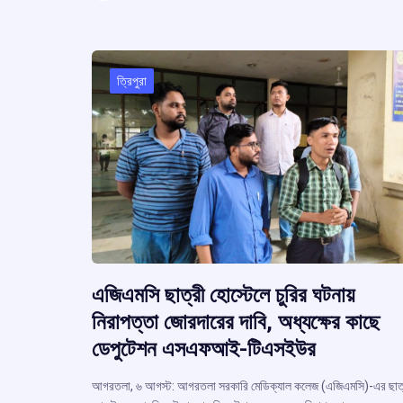
ar
o
A
d
a
e
o
p
s
k
p
ত্রিপুরা
এজিএমসি ছাত্রী হোস্টেলে চুরির ঘটনায়
নিরাপত্তা জোরদারের দাবি, অধ্যক্ষের কাছে
ডেপুটেশন এসএফআই-টিএসইউর
আগরতলা, ৬ আগস্ট: আগরতলা সরকারি মেডিক্যাল কলেজ (এজিএমসি)-এর ছাত