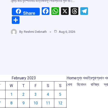
কেন্দ্র করে বৃহস্পতিবার উত্তেজনাপূর্ণ পরিস্থিতির সৃষ্টি হয়।…
F
W
X
T
T
Share
a
h
hr
el
S
ce
at
e
e
h
r
b
s
a
gr
By
Reshmi Debnath
Aug 6, 2026
ar
o
A
d
a
e
m
o
p
s
m
k
p
February 2023
Home
মুখ্য খবর
ত্রিপুরা
প্রধান খ
খেলা
বিনোদন
বাণিজ্য
স্বা
T
W
T
F
S
S
1
2
3
4
5
7
8
9
10
11
12