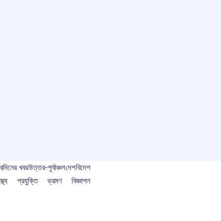
বর
দিনের খবর
উত্তর-পূর্বাঞ্চল
দেশ
বিদেশ
স্থ্য
প্রযুক্তি
ভ্রমণ
বিজ্ঞাপন