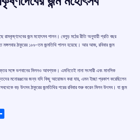
মকৃষ্ণদেবের জন্ম মহোৎসব
য়েছে রামকৃষ্ণদেবের জন্ম মহোৎসব পালন। বেলুড় মঠের রীতি অনুযায়ী প্রতি বছর
ত মঙ্গলবার ঠাকুরের ১৮৮-তম জন্মতিথি পালন হয়েছে। আর আজ, রবিবার জন্ম
ক্তের সঙ্গে ভগবানের মিলনও আবশ্যক। এমনিতেই নানা সংসারী এবং মানসিক
ভক্তদের মনোরঞ্জনের জন্য যদি কিছু আয়োজন করা যায়, এমন ইচ্ছা প্রকাশ করেছিলেন
ঠের সবথেকে বড় উৎসব ঠাকুরের জন্মতিথির পরের রবিবার শুরু করেন মিলন উৎসব। যা জন্ম
ads
elegram
Share