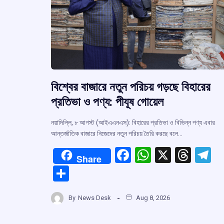
বিশ্বের বাজারে নতুন পরিচয় গড়ছে বিহারের
প্রতিভা ও পণ্য: পীযূষ গোয়েল
নয়াদিল্লি, ৮ আগস্ট (আইএএনএস): বিহারের প্রতিভা ও বিভিন্ন পণ্য এবার
আন্তর্জাতিক বাজারে নিজেদের নতুন পরিচয় তৈরি করছে বলে…
F
W
X
T
T
Share
a
h
hr
el
S
ce
at
e
e
h
b
s
a
g
By
News Desk
Aug 8, 2026
ar
o
A
d
a
e