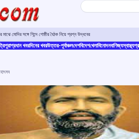
Search
 মাঝে মোদির সঙ্গে শিন্দে গোষ্ঠীর বৈঠক নিয়ে প্রশ্ন উদ্ধবের
্রিপুরা
প্রধান খবর
দিনের খবর
উত্তর-পূর্বাঞ্চল
দেশ
বিদেশ
খেলা
বিনোদন
বাণিজ্য
স্বাস্থ্য
প্র
মহোৎসব