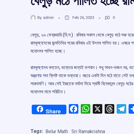
বেলুড় মঠে পালিত হচ্ছে রা
By
admin
Feb 26, 2023
0
বেলুড়, ২৬ ফেব্রুয়ারি (হি.স.) : রবিবার সকাল থেকে বেলুড় মঠে শুরু হ
রামকৃষ্ণদেবের জন্মতিথির পরের রবিবার এই উৎসব পালিত হয়। এবছর গ
মহোৎসব পালিত হচ্ছে।
রামকৃষ্ণদেব বলতেন, ভক্তের জন্যই ভগবান। শুধু সাধন-ভজন নয়, ভ
যন্ত্রণায় সদা ক্লিষ্ট থাকে ভক্তরা। বছরে একটা দিন মঠে যাতে সেই 
সারদামণি। আর সেই ইচ্ছাকে মর্যাদা দিয়ে স্বামী বিবেকানন্দ বেলুড় ম
মহোৎসব নামে পরিচিত।
Facebook
WhatsApp
X
Thre
T
Share
Tags:
Belur Math
Sri Ramakrishna