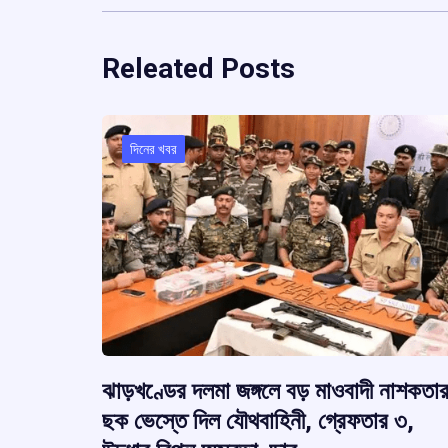
Releated Posts
দিনের খবর
ঝাড়খণ্ডের দলমা জঙ্গলে বড় মাওবাদী নাশকতা
ছক ভেস্তে দিল যৌথবাহিনী, গ্রেফতার ৩,