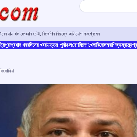
Search
র নাম বাদ দেওয়ার চেষ্টা, বিজেপির বিরুদ্ধে অভিযোগ কংগ্রেসের
্রিপুরা
প্রধান খবর
দিনের খবর
উত্তর-পূর্বাঞ্চল
দেশ
বিদেশ
খেলা
বিনোদন
বাণিজ্য
স্বাস্থ্য
প্র
 সিসোদিয়া