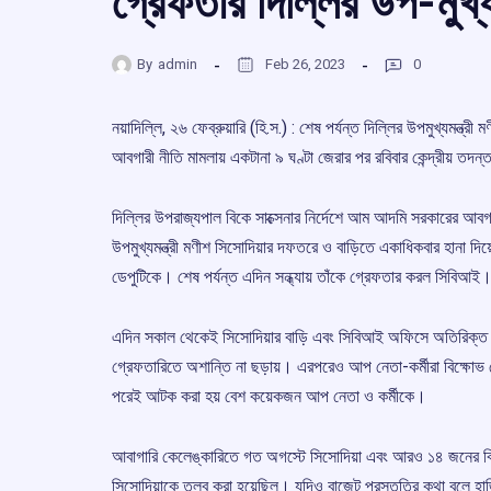
গ্রেফতার দিল্লির উপ-মুখ্য
By
admin
Feb 26, 2023
0
নয়াদিল্লি, ২৬ ফেব্রুয়ারি (হি.স.) : শেষ পর্যন্ত দিল্লির উপমুখ্যমন্
আবগারী নীতি মামলায় একটানা ৯ ঘণ্টা জেরার পর রবিবার কেন্দ্রীয় তদন্
দিল্লির উপরাজ্যপাল বিকে সাক্সেনার নির্দেশে আম আদমি সরকারের আবগার
উপমুখ্যমন্ত্রী মণীশ সিসোদিয়ার দফতরে ও বাড়িতে একাধিকবার হানা দ
ডেপুটিকে। শেষ পর্যন্ত এদিন সন্ধ্যায় তাঁকে গ্রেফতার করল সিবিআই
এদিন সকাল থেকেই সিসোদিয়ার বাড়ি এবং সিবিআই অফিসে অতিরিক্ত ন
গ্রেফতারিতে অশান্তি না ছড়ায়। এরপরেও আপ নেতা-কর্মীরা বিক্ষ
পরেই আটক করা হয় বেশ কয়েকজন আপ নেতা ও কর্মীকে।
আবাগারি কেলেঙ্কারিতে গত অগস্টে সিসোদিয়া এবং আরও ১৪ জনের বির
সিসোদিয়াকে তলব করা হয়েছিল। যদিও বাজেট প্রস্তুতির কথা বলে 