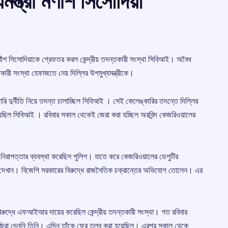
মন্ত্রী মণীশ সিসোদিয়া
ত্রী মণীশ সিসোদিয়াকে গ্রেফতর করল কেন্দ্রীয় তদন্তকারী সংস্থা সিবিআই। অবৈধ
তকারী সংস্থা হেফাজতে নেয় দিল্লির উপমুখ্যমন্ত্রীকে।
ি দুর্নীতি নিয়ে তদন্ত চালাচ্ছিল সিবিআই । সেই কেলেঙ্কারির তদন্তে দিল্লির
িয়েছিল সিবিআই । রবিবার সকাল থেকেই জেরা করা হচ্ছিল অরবিন্দ কেজরিওয়ালের
।
িরাপত্তার ব্যবস্থা করেছিল পুলিশ। যাতে করে কেজরিওয়ালের ডেপুটির
োভ দেখান। বিজেপি সরকারের বিরুদ্ধে রাজনৈতিক চক্রান্তের অভিযোগ তোলেন। এর
ুদ্ধে এফআইআর দায়ের করেছিল কেন্দ্রীয় তদন্তকারী সংস্থা। গত রবিবার
হাজিরা দেননি তিনি। এদিন তাঁকে ফের তলব করা হয়েছিল। এরপর সকাল থেকে