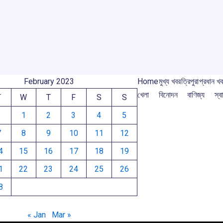
o
A
d
a
e
o
p
s
m
k
p
February 2023
Home
মুখ্য খবর
ত্রিপুরা
প্রধান খ
খেলা
বিনোদন
বাণিজ্য
স্বা
T
W
T
F
S
S
1
2
3
4
5
7
8
9
10
11
12
4
15
16
17
18
19
1
22
23
24
25
26
8
« Jan
Mar »