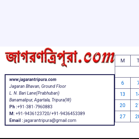
M
www.jagarantripura.com
6
Jagaran Bhavan, Ground Floor
L. N. Bari Lane(Prabhubari)
13
1
Banamalipur, Agartala, Tripura(W)
20
2
Ph :
+91-381-7960883
M:
+91-9436123720/+91-9436453389
27
2
Email :
jagarantripura@gmail.com