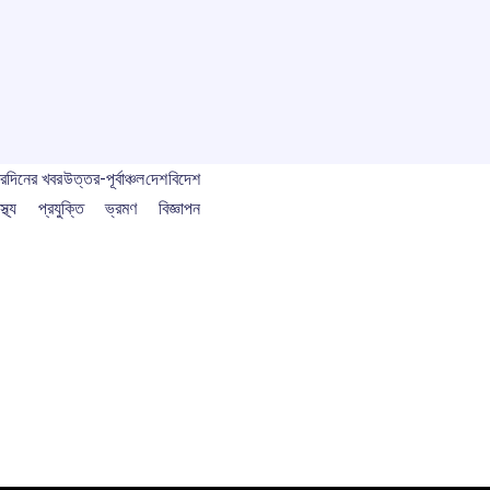
বর
দিনের খবর
উত্তর-পূর্বাঞ্চল
দেশ
বিদেশ
স্থ্য
প্রযুক্তি
ভ্রমণ
বিজ্ঞাপন