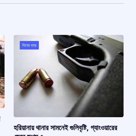
দিনের খবর
র
হরিয়ানায় থানার সামনেই গুলিবৃষ্টি, গ্যাংওয়ারের