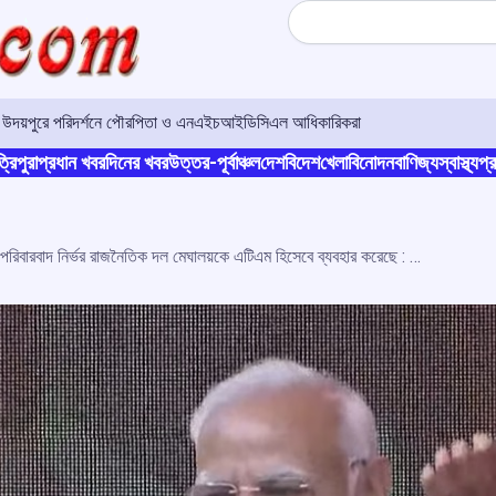
Search
শঙ্কা; উদয়পুরে পরিদর্শনে পৌরপিতা ও এনএইচআইডিসিএল আধিকারিকরা
্রিপুরা
প্রধান খবর
দিনের খবর
উত্তর-পূর্বাঞ্চল
দেশ
বিদেশ
খেলা
বিনোদন
বাণিজ্য
স্বাস্থ্য
প্র
পরিবারবাদ নির্ভর রাজনৈতিক দল মেঘালয়কে এটিএম হিসেবে ব্যবহার করেছে : প্রধানমন্ত্রী