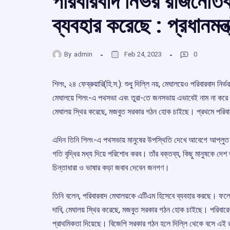
পরিবারবাদ নির্ভর রাজনৈত
ব্যবহার করেছে : প্রধানমন্ত্
By
admin
Feb 24, 2023
0
শিলং, ২৪ ফেব্রুয়ারি(হি.স.): শুধু দিল্লি নয়, মেঘালয়েও পরিবারবাদ
মেঘালয়ে শিলং-এ পথসভা এবং তুরা-তে জনসভায় এভাবেই নাম না করে কংগ
মেঘালয় স্থির করেছে, মজবুত সরকার গঠন হোক চাইছে। প্রথমে পরি
এদিন তিনি শিলং-এ পথসভায় মানুষের উপস্থিতি দেখে আবেগে আপ্লুত 
গতি বৃদ্ধির মধ্য দিয়ে পরিশোধ করব। তাঁর বক্তব্য, কিছু মানুষকে দেশ
চিন্তাধারা ও ভাষার কড়া জবাব দেবেন জনগণ।
তিনি বলেন, পরিবারবাদ মেঘালয়কে এটিএম হিসেবে ব্যবহার করছে। ফলে, এ
দাবি, মেঘালয় স্থির করেছে, মজবুত সরকার গঠন হোক চাইছে। পরিবার
প্রাথমিকতা দিয়েছে। বিজেপি সরকার গঠন হলে দিল্লি থেকে বসে এই 