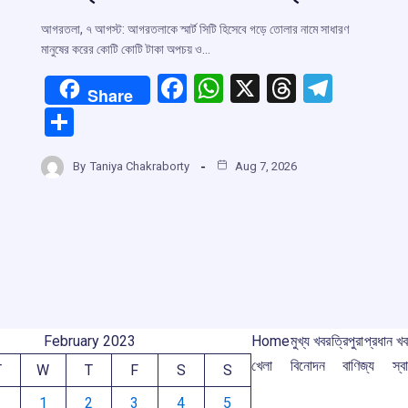
আগরতলা, ৭ আগস্ট: আগরতলাকে স্মার্ট সিটি হিসেবে গড়ে তোলার নামে সাধারণ
মানুষের করের কোটি কোটি টাকা অপচয় ও…
F
W
X
T
T
Share
a
h
hr
el
S
ce
at
e
e
h
r
b
s
a
gr
By
Taniya Chakraborty
Aug 7, 2026
ar
o
A
d
a
e
m
o
p
s
m
k
p
February 2023
Home
মুখ্য খবর
ত্রিপুরা
প্রধান খ
খেলা
বিনোদন
বাণিজ্য
স্বা
T
W
T
F
S
S
1
2
3
4
5