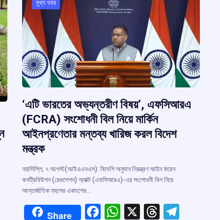
মুখ্য খবর
‘এটি ভারতের অভ্যন্তরীণ বিষয়’, এফসিআরএ
(FCRA) সংশোধনী বিল নিয়ে মার্কিন
নে
আইনপ্রণেতার মন্তব্য খারিজ করল বিদেশ
মন্ত্রক
নয়াদিল্লি, ৭ আগস্ট(আইএএনএস): বিদেশি অনুদান নিয়ন্ত্রণ আইন ফরেন
কনট্রিবিউশন (রেগুলেশন) অ্যাক্ট (এফসিআরএ)-এর সংশোধনী বিল নিয়ে
আন্তর্জাতিক মহলের একাংশের…
F
W
X
T
T
Share