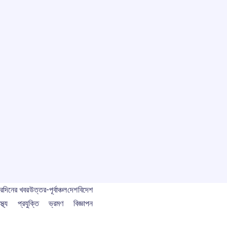
বর
দিনের খবর
উত্তর-পূর্বাঞ্চল
দেশ
বিদেশ
স্থ্য
প্রযুক্তি
ভ্রমণ
বিজ্ঞাপন