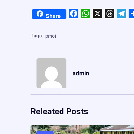
Facebook
WhatsApp
X
Thre
T
Share
Tags:
pmoi
admin
Releated Posts