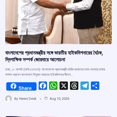
বাংলাদেশের প্রধানমন্ত্রীর সঙ্গে ভারতীয় হাইকমিশনারের বৈঠক,
দ্বিপাক্ষিক সম্পর্ক জোরদারে আলোচনা
ঢাকা, ১০ আগস্ট (আইএএনএস): বাংলাদেশের প্রধানমন্ত্রী তারিক রহমানের সঙ্গে সোমবার ঢাকায়
সাক্ষাৎ করলেন বাংলাদেশে নিযুক্ত ভারতের হাইকমিশনার দীনেশ…
F
W
X
T
T
S
Share
a
h
hr
el
h
By
News Desk
Aug 10, 2026
ce
at
e
e
ar
b
s
a
gr
e