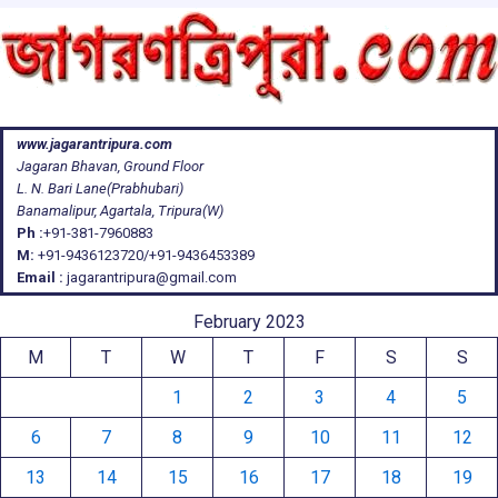
www.jagarantripura.com
Jagaran Bhavan, Ground Floor
L. N. Bari Lane(Prabhubari)
Banamalipur, Agartala, Tripura(W)
Ph :
+91-381-7960883
M:
+91-9436123720/+91-9436453389
Email :
jagarantripura@gmail.com
February 2023
M
T
W
T
F
S
S
1
2
3
4
5
6
7
8
9
10
11
12
13
14
15
16
17
18
19