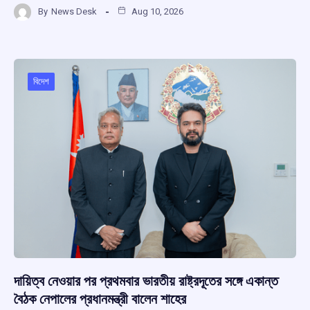
By
News Desk
Aug 10, 2026
ce
at
e
e
ar
b
s
a
gr
e
o
A
d
a
o
p
s
m
বিদেশ
k
p
দায়িত্ব নেওয়ার পর প্রথমবার ভারতীয় রাষ্ট্রদূতের সঙ্গে একান্ত
বৈঠক নেপালের প্রধানমন্ত্রী বালেন শাহের