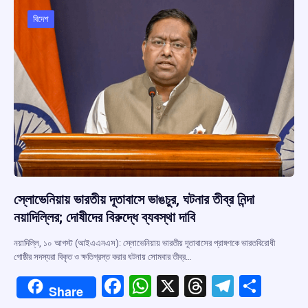
বিদেশ
স্লোভেনিয়ায় ভারতীয় দূতাবাসে ভাঙচুর, ঘটনার তীব্র নিন্দা
নয়াদিল্লির; দোষীদের বিরুদ্ধে ব্যবস্থা দাবি
নয়াদিল্লি, ১০ আগস্ট (আইএএনএস): স্লোভেনিয়ায় ভারতীয় দূতাবাসের প্রাঙ্গণকে ভারতবিরোধী
গোষ্ঠীর সদস্যরা বিকৃত ও ক্ষতিগ্রস্ত করার ঘটনায় সোমবার তীব্র…
F
W
X
T
T
S
Share
a
h
hr
el
h