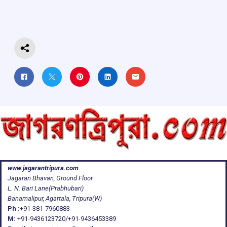
o
p
s
m
k
p
www.jagarantripura.com
Jagaran Bhavan, Ground Floor
L. N. Bari Lane(Prabhubari)
Banamalipur, Agartala, Tripura(W)
Ph :
+91-381-7960883
M:
+91-9436123720/+91-9436453389