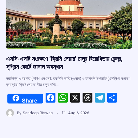
k
p
এসসি-এসটি সংরক্ষণে ‘ক্রিমি লেয়ার’ চালুর বিরোধিতায় কেন্দ্র,
সুপ্রিম কোর্টে জানাল অবস্থান
নয়াদিল্লি, ৬ আগস্ট (আইএএনএস): তফসিলি জাতি (এসসি) ও তফসিলি উপজাতি (এসটি)-র সংরক্ষণ
ব্যবস্থায় ‘ক্রিমি লেয়ার’ নীতি চালুর দাবির…
F
W
X
T
T
S
Share
a
h
hr
el
h
By
Sandeep Biswas
Aug 6, 2026
ce
at
e
e
ar
b
s
a
gr
e
o
A
d
a