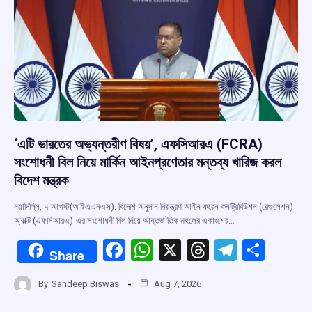
k
p
‘এটি ভারতের অভ্যন্তরীণ বিষয়’, এফসিআরএ (FCRA)
সংশোধনী বিল নিয়ে মার্কিন আইনপ্রণেতার মন্তব্য খারিজ করল
বিদেশ মন্ত্রক
নয়াদিল্লি, ৭ আগস্ট(আইএএনএস): বিদেশি অনুদান নিয়ন্ত্রণ আইন ফরেন কনট্রিবিউশন (রেগুলেশন)
অ্যাক্ট (এফসিআরএ)-এর সংশোধনী বিল নিয়ে আন্তর্জাতিক মহলের একাংশের…
F
W
X
T
T
S
Share
a
h
hr
el
h
By
Sandeep Biswas
Aug 7, 2026
ce
at
e
e
ar