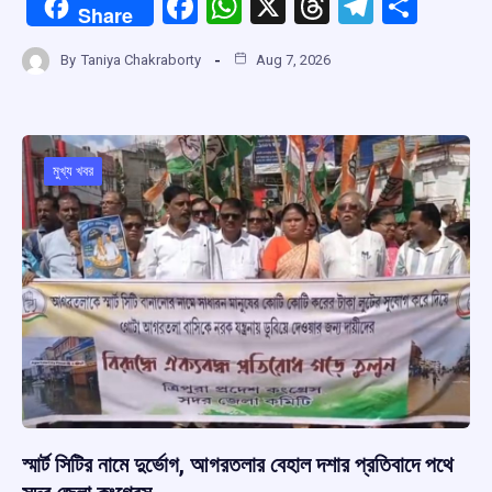
F
W
X
T
T
S
Share
a
h
hr
el
h
By
Taniya Chakraborty
Aug 7, 2026
ce
at
e
e
ar
b
s
a
gr
e
o
A
d
a
o
p
s
m
মুখ্য খবর
k
p
স্মার্ট সিটির নামে দুর্ভোগ, আগরতলার বেহাল দশার প্রতিবাদে পথে