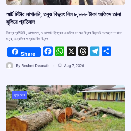
স্মার্ট মিটার লাগাননি, তবুও বিদ্যুৎ বিল ৮,৮৮৮ টাকা অফিসে তালা
ঝুলিয়ে প্রতিবাদ
নিজস্ব প্রতিনিধি , আগরতলা, ৭ আগস্ট: ত্রিপুরায় একদিকে ঘন ঘন বিদ্যুৎ বিভ্রাটে নাজেহাল সাধারণ
মানুষ, অন্যদিকে অস্বাভাবিক বিদ্যুৎ…
F
W
X
T
T
S
Share
a
h
hr
el
h
By
Reshmi Debnath
Aug 7, 2026
ce
at
e
e
ar
b
s
a
gr
e
o
A
d
a
o
p
s
m
মুখ্য খবর
k
p