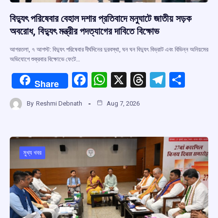
বিদ্যুৎ পরিষেবার বেহাল দশার প্রতিবাদে মনুঘাটে জাতীয় সড়ক
অবরোধ, বিদ্যুৎ মন্ত্রীর পদত্যাগের দাবিতে বিক্ষোভ
আগরতলা, ৭ আগস্ট: বিদ্যুৎ পরিষেবার দীর্ঘদিনের দুরবস্থা, ঘন ঘন বিদ্যুৎ বিভ্রাট এবং বিভিন্ন অনিয়মের
অভিযোগে শুক্রবার বিক্ষোভে ফেটে…
F
W
X
T
T
S
Share
a
h
hr
el
h
By
Reshmi Debnath
Aug 7, 2026
ce
at
e
e
ar
b
s
a
gr
e
o
A
d
a
o
p
s
m
মুখ্য খবর
k
p