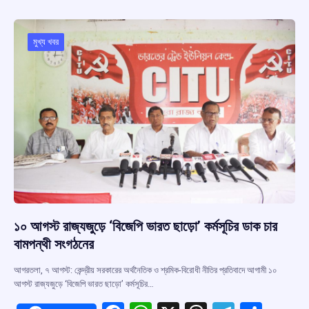
b
s
a
gr
e
o
A
d
a
o
p
s
m
মুখ্য খবর
k
p
১০ আগস্ট রাজ্যজুড়ে ‘বিজেপি ভারত ছাড়ো’ কর্মসূচির ডাক চার
বামপন্থী সংগঠনের
আগরতলা, ৭ আগস্ট: কেন্দ্রীয় সরকারের অর্থনৈতিক ও শ্রমিক-বিরোধী নীতির প্রতিবাদে আগামী ১০
আগস্ট রাজ্যজুড়ে ‘বিজেপি ভারত ছাড়ো’ কর্মসূচির…