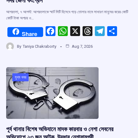
সদর জেলা কংগ্রেস
আগরতলা, ৭ আগস্ট: আগরতলাকে স্মার্ট সিটি হিসেবে গড়ে তোলার নামে সাধারণ মানুষের করের কোটি
কোটি টাকা অপচয় ও…
F
W
X
T
T
S
Share
a
h
hr
el
h
By
Taniya Chakraborty
Aug 7, 2026
ce
at
e
e
ar
b
s
a
gr
e
o
A
d
a
o
p
s
m
মুখ্য খবর
k
p
পূর্ব থানার বিশেষ অভিযানে মাদক কারবার ও নেশা সেবনের
অভিযোগে ২৩ জন আটক, উদ্ধার নেশাসামগ্রী