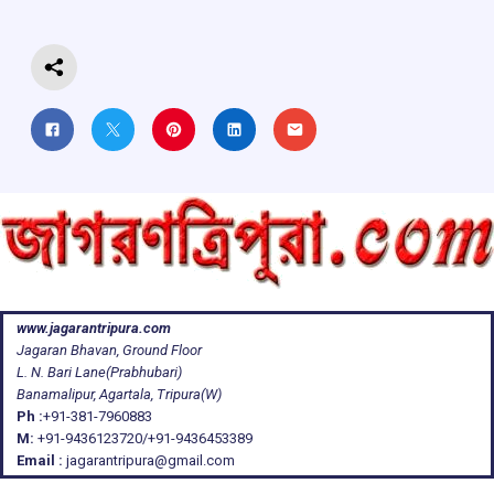
k
p
www.jagarantripura.com
Jagaran Bhavan, Ground Floor
L. N. Bari Lane(Prabhubari)
Banamalipur, Agartala, Tripura(W)
Ph :
+91-381-7960883
M:
+91-9436123720/+91-9436453389
Email :
jagarantripura@gmail.com