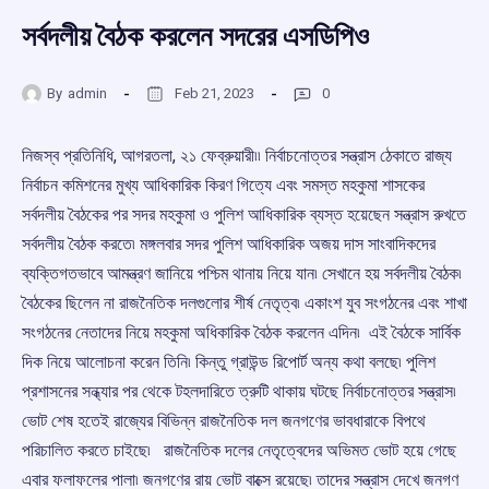
সর্বদলীয় বৈঠক করলেন সদরের এসডিপিও
By
admin
Feb 21, 2023
0
নিজস্ব প্রতিনিধি, আগরতলা, ২১ ফেব্রুয়ারী৷৷ নির্বাচনোত্তর সন্ত্রাস ঠেকাতে রাজ্য
নির্বাচন কমিশনের মুখ্য আধিকারিক কিরণ গিত্যে এবং সমস্ত মহকুমা শাসকের
সর্বদলীয় বৈঠকের পর সদর মহকুমা ও পুলিশ আধিকারিক ব্যস্ত হয়েছেন সন্ত্রাস রুখতে
সর্বদলীয় বৈঠক করতে৷ মঙ্গলবার সদর পুলিশ আধিকারিক অজয় দাস সাংবাদিকদের
ব্যক্তিগতভাবে আমন্ত্রণ জানিয়ে পশ্চিম থানায় নিয়ে যান৷ সেখানে হয় সর্বদলীয় বৈঠক৷
বৈঠকের ছিলেন না রাজনৈতিক দলগুলোর শীর্ষ নেতৃত্ব৷ একাংশ যুব সংগঠনের এবং শাখা
সংগঠনের নেতাদের নিয়ে মহকুমা অধিকারিক বৈঠক করলেন এদিন৷ এই বৈঠকে সার্বিক
দিক নিয়ে আলোচনা করেন তিনি৷ কিন্তু গ্রাউন্ড রিপোর্ট অন্য কথা বলছে৷ পুলিশ
প্রশাসনের সন্ধ্যার পর থেকে টহলদারিতে ত্রুটি থাকায় ঘটছে নির্বাচনোত্তর সন্ত্রাস৷
ভোট শেষ হতেই রাজ্যের বিভিন্ন রাজনৈতিক দল জনগণের ভাবধারাকে বিপথে
পরিচালিত করতে চাইছে৷ রাজনৈতিক দলের নেতৃত্বেদের অভিমত ভোট হয়ে গেছে
এবার ফলাফলের পালা৷ জনগণের রায় ভোট বাক্সে রয়েছে৷ তাদের সন্ত্রাস দেখে জনগণ