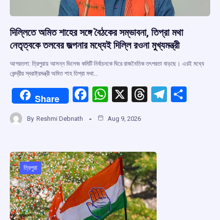
দিল্লিতে অমিত শাহের সঙ্গে বৈঠকের সম্ভাবনা, তিপ্রা মথা
নেতৃত্বকে তলবের জল্পনার মধ্যেই দিল্লি রওনা মুখ্যমন্ত্রী
আগরতলা: ত্রিপুরায় আসন্ন ভিলেজ কমিটি নির্বাচনকে ঘিরে রাজনৈতিক তৎপরতা বাড়ছে। এরই মধ্যে
কেন্দ্রীয় স্বরাষ্ট্রমন্ত্রী অমিত শাহ তিপ্রা মথা…
F
W
X
T
T
S
Share
a
h
hr
el
h
By
Reshmi Debnath
Aug 9, 2026
ce
at
e
e
ar
b
s
a
gr
e
o
A
d
a
o
p
s
m
ত্রিপুরা
k
p