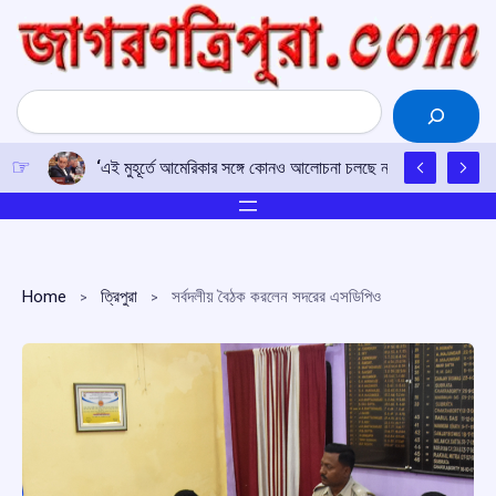
Skip
to
content
Search
‘এই মুহূর্তে আমেরিকার সঙ্গে কোনও আলোচনা চলছে না’: ইরানের বিদেশমন্ত্
Home
ত্রিপুরা
সর্বদলীয় বৈঠক করলেন সদরের এসডিপিও