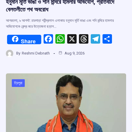
হনুমান মূর্তি ভাঙা ও শনি মন্দিরে হামলার অভিযোগ, প্রতিবাদে
বেলতলীতে পথ অবরোধ
আগরতলা, ৯ আগস্ট: চারপাড়া শচীন্দ্রলাল এলাকায় হনুমান মূর্তি ভাঙা এবং শনি মন্দিরে হামলার
অভিযোগকে কেন্দ্র করে উত্তেজনা ছড়াল…
F
W
X
T
T
S
Share
a
h
hr
el
h
By
Reshmi Debnath
Aug 9, 2026
ce
at
e
e
ar
b
s
a
gr
e
o
A
d
a
o
p
s
m
ত্রিপুরা
k
p