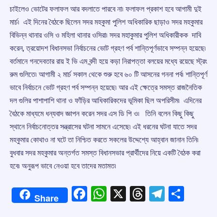
চাইলেও ভোটের ফলাফল আর বদলাতে পারবে না৷ ফলাফল প্রকাশ হবে আগামী দুই
মার্চ৷ এই দিনের বৈঠকে ছিলেন সদর মহকুমা পুলিশ অধিকারিক ছাড়াও সদর মহকুমার
বিভিন্ন থানার ওসি ও মহিলা থানার ওসিরা৷ সদর মহাকুমার পুলিশ অধিকারীকক দাবি
করেন, ত্রয়োদশ বিধানসভা নির্বাচনের ভোট গ্রহণ পর্ব শান্তিপূর্ণভাবে সম্পন্ন হয়েছে৷
বর্তমানে গনদেবতার রায় ই ভি এম বন্দী হয়ে কড়া নিরাপত্তা বলয়ের মধ্যে রয়েছে স্ট্রং
রুম গুলিতে৷ আগামী ২ মার্চ সকাল থেকে শুরু হবে ৬০ টি আসনের গননা পর্ব৷ শান্তিপূর্ণ
ভাবে নির্বাচনে ভোট গ্রহণ পর্ব সম্পন্ন হয়েছে৷ আর এই ক্ষেত্রে সমস্ত রাজনৈতিক
দল গুলির পাশাপাশি থানা ও ফাঁড়ির আধিকারিকদের ভূমিকা ছিল অপরিসীম৷ এদিনের
বৈঠকে মাধ্যমে ধন্যবাদ জ্ঞাপন করেন সদর এস ডি পি ও৷ তিনি বলেন কিছু কিছু
স্থানে নির্বাচনোত্তর সন্ত্রাসের ঘটনা সামনে এসেছে৷ এই ধরনের ঘটনা যাতে সদর
মহকুমার কোথাও না ঘটে তা নিশ্চিত করতে সকলের উদ্দেশ্যে আহ্বান জানান তিনি৷
বুধবার সদর মহকুমার অন্তর্গত সমস্ত বিধানসভার প্রার্থীদের নিয়ে একটি বৈঠক করা
হবে৷ অনুরূপ ভাবে নেওয়া হবে তাদের মতামত৷
Facebook
WhatsApp
X
Threads
Telegr
Shar
Share