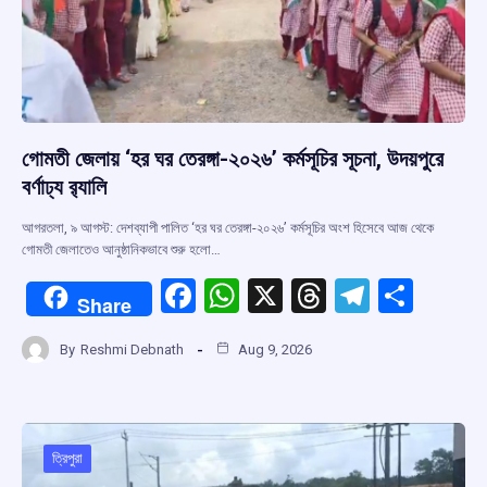
গোমতী জেলায় ‘হর ঘর তেরঙ্গা-২০২৬’ কর্মসূচির সূচনা, উদয়পুরে
বর্ণাঢ্য র‍্যালি
আগরতলা, ৯ আগস্ট: দেশব্যাপী পালিত ‘হর ঘর তেরঙ্গা-২০২৬’ কর্মসূচির অংশ হিসেবে আজ থেকে
গোমতী জেলাতেও আনুষ্ঠানিকভাবে শুরু হলো…
F
W
X
T
T
S
Share
a
h
hr
el
h
By
Reshmi Debnath
Aug 9, 2026
ce
at
e
e
ar
b
s
a
gr
e
o
A
d
a
o
p
s
m
ত্রিপুরা