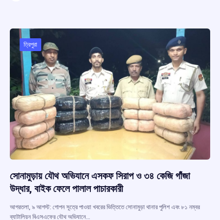
ce
at
e
e
ar
b
s
a
gr
e
o
A
d
a
o
p
s
m
ত্রিপুরা
k
p
সোনামুড়ায় যৌথ অভিযানে এসকফ সিরাপ ও ৩৪ কেজি গাঁজা
উদ্ধার, বাইক ফেলে পালাল পাচারকারী
আগরতলা, ৯ আগস্ট: গোপন সূত্রে পাওয়া খবরের ভিত্তিতে সোনামুড়া থানার পুলিশ এবং ৮১ নম্বর
ব্যাটালিয়ন বিএসএফের যৌথ অভিযানে…