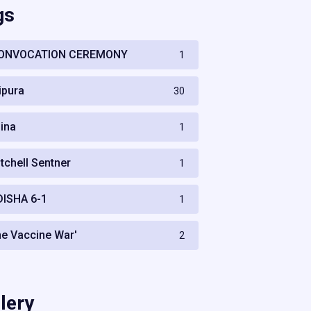
gs
ONVOCATION CEREMONY
1
ripura
30
hina
1
itchell Sentner
1
DISHA 6-1
1
he Vaccine War'
2
lery