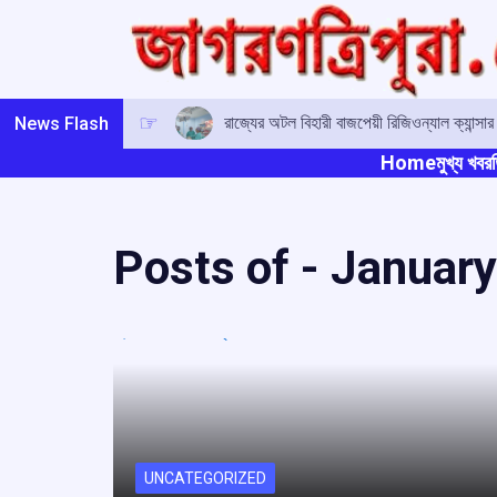
Skip
to
content
রাজ্যের অটল বিহারী বাজপেয়ী রিজিওন্যাল ক্যান্সা
News Flash
Home
মুখ্য খবর
ত
Posts of -
January
UNCATEGORIZED