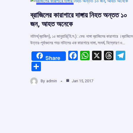
UNCATEGORIZED
ব্রাজিলের কারাগারে দাঙ্গায় নিহত অন্তত ১০
জন, আহত অনেকে
নাটাল(ব্রাজিল), ১৫ জানুয়ারি(হি.স.) : ফের দাঙ্গা ব্রাজিলের কারাগারে ।ব্রাজিলে
উত্তর-পূর্বাঞ্চলের শহর নাটালের এক কারাগারে দাঙ্গা, সংঘর্ষ, বিস্ফোরণ ও…
F
W
X
T
T
Share
a
h
hr
el
S
ce
at
e
e
h
b
s
a
g
By
admin
Jan 15, 2017
ar
o
A
d
a
e
o
p
s
k
p