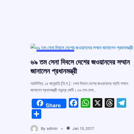
UNCATEGORIZED
৬৯ তম সেনা দিবসে দেশের জওয়ানদের সম্মান
জানালেন প্রধানমন্ত্রী
নয়াদিল্লি, ১৫ জানুয়ারি (হি.স.) : সেনা দিবসে দেশের জওয়ানদের প্রতি সম্মান
জানালেন প্রধানমন্ত্রী নরেন্দ্র মোদী। ৬৯ তম সেনা…
F
W
X
T
T
Share
a
h
hr
el
S
ce
at
e
e
h
b
s
a
g
By
admin
Jan 15, 2017
ar