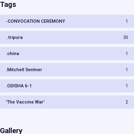
Tags
-CONVOCATION CEREMONY
1
..tripura
30
.china
1
.Mitchell Sentner
1
.ODISHA 6-1
1
'The Vaccine War'
2
Gallery