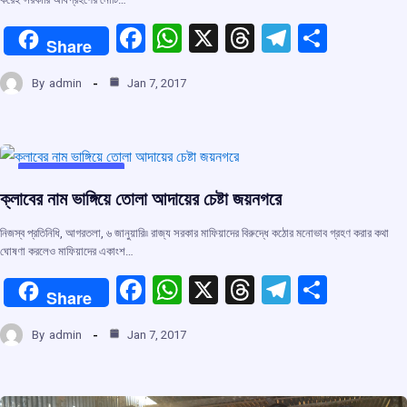
F
W
X
T
T
S
Share
a
h
hr
el
h
By
admin
Jan 7, 2017
ce
at
e
e
ar
b
s
a
gr
e
o
A
d
a
o
p
s
m
UNCATEGORIZED
ক্লাবের নাম ভাঙ্গিয়ে তোলা আদায়ের চেষ্টা জয়নগরে
k
p
নিজস্ব প্রতিনিধি, আগরতলা, ৬ জানুয়ারি৷৷ রাজ্য সরকার মাফিয়াদের বিরুদ্ধে কঠোর মনোভাব গ্রহণ করার কথা
ঘোষণা করলেও মাফিয়াদের একাংশ…
F
W
X
T
T
S
Share
a
h
hr
el
h
By
admin
Jan 7, 2017
ce
at
e
e
ar
b
s
a
gr
e
o
A
d
a