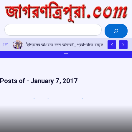
Skip
to
content
Search
‘ছাত্রদের আওয়াজ বদল আনবেই’, প্রয়াগরাজে রাহুলের হুঙ্কার
Posts of -
January 7, 2017