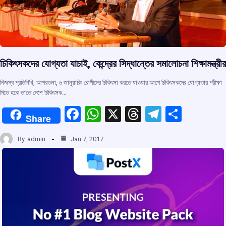
চিকিৎসকদের যোগ্যতা যাচাই, কেন্দ্রের সিদ্ধান্তের সমালোচনা শিক্ষামন্ত্রীর
নিজস্ব প্রতিনিধি, আগরতলা, ৬ জানুয়ারি৷৷ রোগীদের চিকিৎসা করতে যাওয়ার আগে চিকিৎসকদের যোগ্যতার পরীক্ষা
দিতে হবে৷ তাতে দেশে চিকিৎসক…
F
W
X
T
T
S
Share
a
h
hr
el
h
By
admin
Jan 7, 2017
ce
at
e
e
ar
b
s
a
gr
e
o
A
d
a
o
p
s
m
k
p