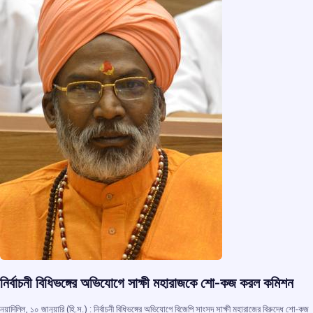
k
p
নির্বাচনী বিধিভঙ্গের অভিযোগে সাক্ষী মহারাজকে শো-কজ করল কমিশন
নয়াদিল্লি, ১০ জানুয়ারি (হি.স.) : নির্বাচনী বিধিভঙ্গের অভিযোগে বিজেপি সাংসদ সাক্ষী মহারাজের বিরুদ্ধে শো-কজ