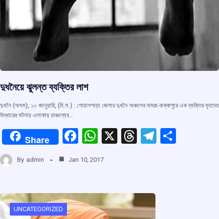
দুধনৈয়ে ঝুলন্ত ব্যক্তির লাশ
দুধনৈ (অসম), ১০ জানুয়ারি, (হি.স.) : গোয়ালপাড়া জেলার দুধনৈ অঞ্চলের দামরা-বাক্ৰাপুরে এক ব্যক্তির মৃতদেহ
উদ্ধারের ঘটনায় এলাকায় চাঞ্চল্যের…
F
W
X
T
T
S
Share
a
h
hr
el
h
By
admin
Jan 10, 2017
ce
at
e
e
ar
b
s
a
gr
e
o
A
d
a
o
p
s
m
UNCATEGORIZED