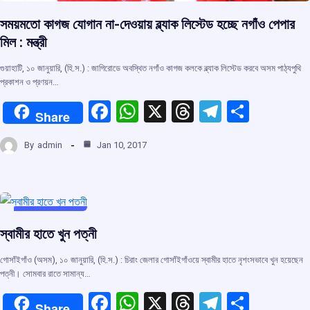
সময়মতো কাগজ যোগান না-দেওয়ায় ব্ল্যাক লিস্টেড হচ্ছে নগাঁও পেপার
মিল : মন্ত্রী
গুয়াহাটি, ১০ জানুয়ারি, (হি.স.) : জাগিরোডে অবস্থিত নগাঁও কাগজ কলকে ব্ল্যাক লিস্টেড করবে অসম পাঠ্যপুথি
প্রকাশন ও প্রণয়ন…
F
W
X
T
T
S
Share
a
h
hr
el
h
By
admin
Jan 10, 2017
ce
at
e
e
ar
b
s
a
gr
e
o
A
d
a
o
p
s
m
UNCATEGORIZED
স্বামীর হাতে খুন পত্নী
k
p
গোসাঁইগাঁও (অসম), ১০ জানুয়ারি, (হি.স.) : চিরাং জেলার গোসাঁইগাঁওয়ে স্বামীর হাতে নৃশংসভাবে খুন হয়েছেন
পত্নী। সোমবার রাতে সামান্য…
F
W
X
T
T
S
Share