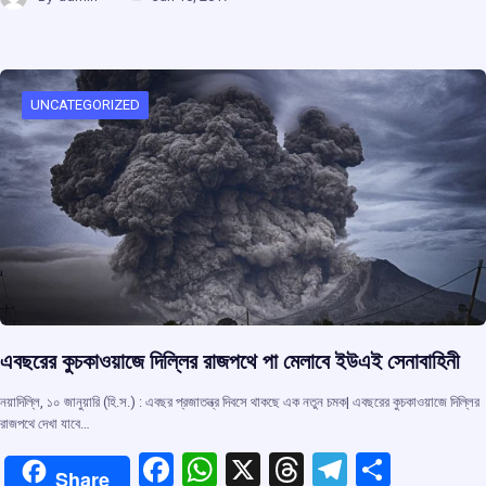
ce
at
e
e
ar
b
s
a
gr
e
o
A
d
a
o
p
s
m
UNCATEGORIZED
k
p
এবছরের কুচকাওয়াজে দিল্লির রাজপথে পা মেলাবে ইউএই সেনাবাহিনী
নয়াদিল্লি, ১০ জানুয়ারি (হি.স.) : এবছর প্রজাতন্ত্র দিবসে থাকছে এক নতুন চমক| এবছরের কুচকাওয়াজে দিল্লির
রাজপথে দেখা যাবে…
F
W
X
T
T
S
Share