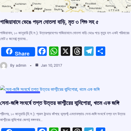
গাজিয়াবাদে ভেঙে পড়ল দোতলা বাড়ি, মৃত ৩ শিশু সহ ৫
গাজিয়াবাদ, ১০ জানুয়ারি (হি.স.): উত্তরপ্রদেশের গাজিয়াবাদে দোতলা বাড়ি ভেঙে পড়ে মৃতু্য হল একই পরিবারের
মোট ৫ জনের| মৃতদের…
F
W
X
T
T
S
Share
a
h
hr
el
h
By
admin
Jan 10, 2017
ce
at
e
e
ar
b
s
a
gr
e
o
A
d
a
o
p
s
m
UNCATEGORIZED
সেনা-জঙ্গি সংঘর্ষে তপ্ত উত্তর কাশ্মীরের বান্দিপোরা, খতম এক জঙ্গি
k
p
শ্রীনগর, ১০ জানুয়ারি (হি.স.): প্রবল ঠান্ডায় কাঁপছে ভূস্বর্গ| এমতাবস্থায় সেনা-জঙ্গি সংঘর্ষে তপ্ত হল উত্তর
কাশ্মীরের বান্দিপোরা জেলা| মঙ্গলবার…