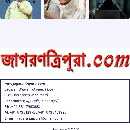
www.jagarantripura.com
Jagaran Bhavan, Ground Floor
L. N. Bari Lane(Prabhubari)
Banamalipur, Agartala, Tripura(W)
Ph :
+91-381-7960883
M:
+91-9436123720/+91-9436453389
Email :
jagarantripura@gmail.com
January 2017