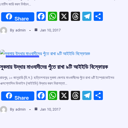
নোটিস জারি করল নির্বাচন…
F
W
X
T
T
S
Share
a
h
hr
el
h
By
admin
Jan 10, 2017
ce
at
e
e
ar
b
s
a
gr
e
o
A
d
a
o
p
s
m
UNCATEGORIZED
সুকমায় উদ্ধার মাওবাদীদের পুঁতে রাখা ৯টি আইইডি বিস্ফোরক
k
p
রায়পুর, ১০ জানুয়ারি (হি.স.): ছত্তিশগড়ের সুকমা জেলায় মাওবাদীদের পুঁতে রাখা ৯টি ইম্প্রোভোইসড
এক্সপ্লোসিভ ডিভাইস (আইইডি) উদ্ধার করল নিরাপত্তা…
F
W
X
T
T
S
Share
a
h
hr
el
h
By
admin
Jan 10, 2017
ce
at
e
e
ar
b
s
a
gr
e