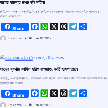
বাঘের হামলায় জখম দুই মহিলা
k
p
চরাইদেও (অসম), ১০ জানুয়ারি, (হি.স.) : চরাইদেওয়ের মথুরাপুর চা বাগানের ৩ নম্বর লাইনে বাঘের হানা।
গতকাল সোমবার রাতে…
F
W
X
T
T
S
Share
a
h
hr
el
h
By
admin
Jan 10, 2017
ce
at
e
e
ar
b
s
a
gr
e
o
A
d
a
o
p
s
m
UNCATEGORIZED
ঘাড়ের ব্যথায় কাহিল হরিশ রাওয়াত, ভর্তি হাসপাতালে
k
p
দেহরাদূন, ১০ জানুয়ারি (হি.স.): ঘাড়ে ব্যথা ও উচ্চ রক্তচাপ জনিত কারণে হাসপাতালে ভর্তি হলেন উত্তরাখণ্ডের
মুখ্যমন্ত্রী হরিশ রাওয়াত|…
F
W
X
T
T
S
Share
a
h
hr
el
h
By
admin
Jan 10, 2017