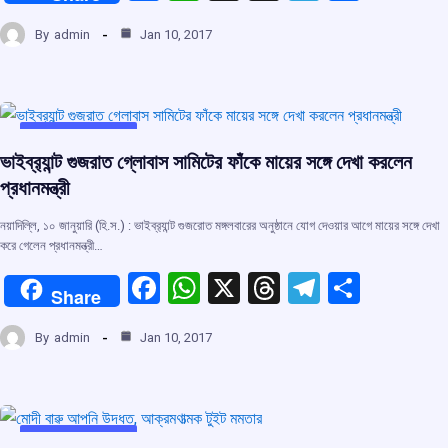
a
h
hr
el
h
By
admin
Jan 10, 2017
ce
at
e
e
ar
b
s
a
gr
e
o
A
d
a
o
p
s
m
UNCATEGORIZED
ভাইব্র‌্যান্ট গুজরাত গ্লোবাস সামিটের ফাঁকে মায়ের সঙ্গে দেখা করলেন
k
p
প্রধানমন্ত্রী
নয়াদিল্লি, ১০ জানুয়ারি (হি.স.) : ভাইব্র‌্যান্ট গুজরােত মঙ্গলবারের অনুষ্ঠানে যোগ দেওয়ার আগে মায়ের সঙ্গে দেখা
করে গেলেন প্রধানমন্ত্রী…
F
W
X
T
T
S
Share
a
h
hr
el
h
By
admin
Jan 10, 2017
ce
at
e
e
ar
b
s
a
gr
e
o
A
d
a
UNCATEGORIZED