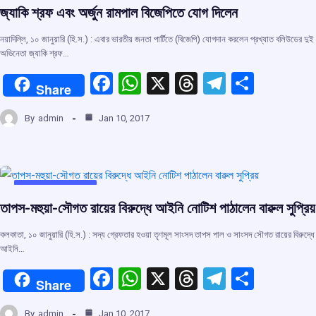
জ্যাকি শ্রফ এবং অর্জুন রামপাল বিজেপিতে যোগ দিলেন
নয়াদিল্লি, ১০ জানুয়ারি (হি.স.) : এবার ভারতীয় জনতা পার্টিতে (বিজেপি) যোগদান করলেন প্রখ্যাত বলিউডের দুই
অভিনেতা জ্যাকি শ্রফ…
F
W
X
T
T
S
Share
a
h
hr
el
h
By
admin
Jan 10, 2017
ce
at
e
e
ar
b
s
a
gr
e
o
A
d
a
o
p
s
m
UNCATEGORIZED
তাপস-মহুয়া-সৌগত রায়ের বিরুদ্ধে আইনি নোটিশ পাঠালেন বাৱুল সুপ্রিয়
k
p
কলকাতা, ১০ জানুয়ারি (হি.স.) : সদ্য গ্রেফতার হওয়া তৃণমূল সাংসদ তাপস পাল ও সাংসদ সৌগত রায়ের বিরুদ্ধে
আইনি…
F
W
X
T
T
S
Share
a
h
hr
el
h
By
admin
Jan 10, 2017