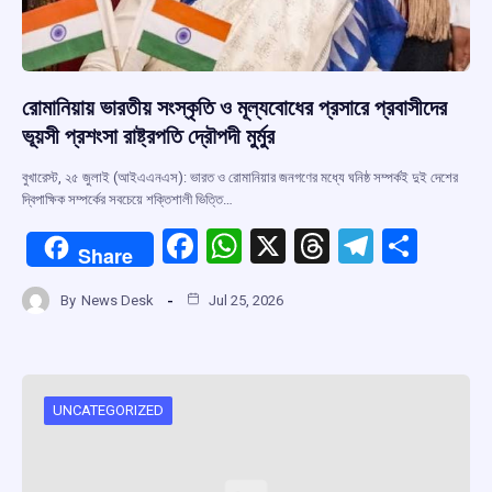
রোমানিয়ায় ভারতীয় সংস্কৃতি ও মূল্যবোধের প্রসারে প্রবাসীদের
ভূয়সী প্রশংসা রাষ্ট্রপতি দ্রৌপদী মুর্মুর
বুখারেস্ট, ২৫ জুলাই (আইএএনএস): ভারত ও রোমানিয়ার জনগণের মধ্যে ঘনিষ্ঠ সম্পর্কই দুই দেশের
দ্বিপাক্ষিক সম্পর্কের সবচেয়ে শক্তিশালী ভিত্তি…
F
W
X
T
T
S
Share
a
h
hr
el
h
By
News Desk
Jul 25, 2026
ce
at
e
e
ar
b
s
a
gr
e
o
A
d
a
o
p
s
m
UNCATEGORIZED
k
p