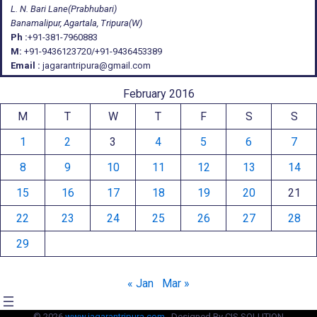
L. N. Bari Lane(Prabhubari)
Banamalipur, Agartala, Tripura(W)
Ph :
+91-381-7960883
M:
+91-9436123720/+91-9436453389
Email :
jagarantripura@gmail.com
February 2016
M
T
W
T
F
S
S
1
2
3
4
5
6
7
8
9
10
11
12
13
14
15
16
17
18
19
20
21
22
23
24
25
26
27
28
29
« Jan
Mar »
© 2026
www.jagarantripura.com .
Designed By CIS SOLUTION