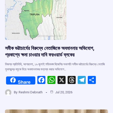
k
p
সমীক ভট্টাচার্যের বিরুদ্ধে নেতাজিকে অবমাননার অভিযোগ,
প্রকাশ্যে ক্ষমা চাওয়ার দাবি ফরওয়ার্ড ব্লকের
নিজস্ব প্রতিনিধি, আগরতলা, ১৯ জুলাই:পশ্চিমবঙ্গ বিজেপির সভাপতি সমীক ভট্টাচার্যের বিরুদ্ধে নেতাজি
সুভাষচন্দ্র বসুকে নিয়ে অবমাননাকর মন্তব্য করার অভিযোগ…
F
W
X
T
T
S
Share
a
h
hr
el
h
By
Reshmi Debnath
Jul 20, 2026
ce
at
e
e
ar
b
s
a
gr
e
o
A
d
a