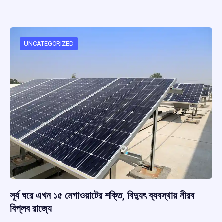
ce
at
e
e
ar
b
s
a
gr
e
o
A
d
a
o
p
s
m
UNCATEGORIZED
k
p
সূর্য ঘরে এখন ১৫ মেগাওয়াটের শক্তি, বিদ্যুৎ ব্যবস্থায় নীরব
বিপ্লব রাজ্যে