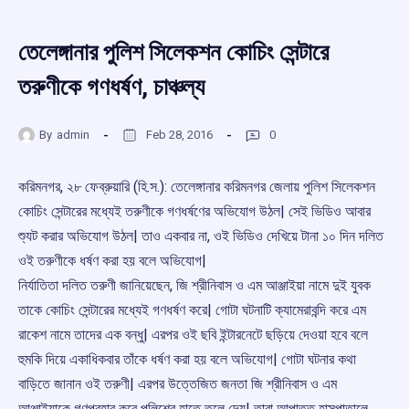
তেলেঙ্গানার পুলিশ সিলেকশন কোচিং সেন্টারে
তরুণীকে গণধর্ষণ, চাঞ্চল্য
By
admin
Feb 28, 2016
0
করিমনগর, ২৮ ফেব্রুয়ারি (হি.স.): তেলেঙ্গানার করিমনগর জেলায় পুলিশ সিলেকশন
কোচিং সেন্টারের মধ্যেই তরুণীকে গণধর্ষণের অভিযোগ উঠল| সেই ভিডিও আবার
শু্যট করার অভিযোগ উঠল| তাও একবার না, ওই ভিডিও দেখিয়ে টানা ১০ দিন দলিত
ওই তরুণীকে ধর্ষণ করা হয় বলে অভিযোগ|
নির্যাতিতা দলিত তরুণী জানিয়েছেন, জি শ্রীনিবাস ও এম আঞ্জাইয়া নামে দুই যুবক
তাকে কোচিং সেন্টারের মধ্যেই গণধর্ষণ করে| গোটা ঘটনাটি ক্যামেরাবন্দি করে এম
রাকেশ নামে তাদের এক বন্ধু| এরপর ওই ছবি ইন্টারনেটে ছড়িয়ে দেওয়া হবে বলে
হুমকি দিয়ে একাধিকবার তাঁকে ধর্ষণ করা হয় বলে অভিযোগ| গোটা ঘটনার কথা
বাড়িতে জানান ওই তরুণী| এরপর উত্তেজিত জনতা জি শ্রীনিবাস ও এম
আঞ্জাইয়াকে গণপ্রহার করে পুলিশের হাতে তুলে দেয়| তারা আপাতত হাসপাতালে