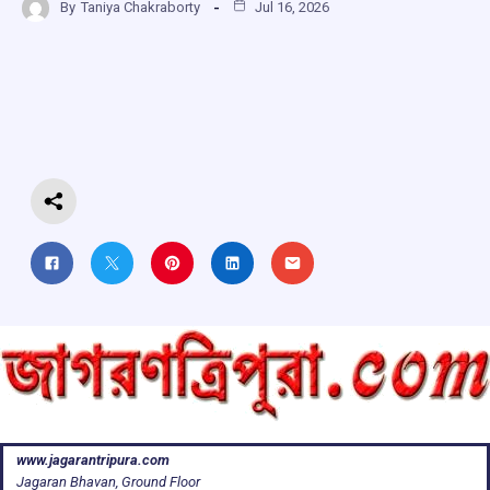
By
Taniya Chakraborty
Jul 16, 2026
ce
at
e
e
ar
b
s
a
gr
e
o
A
d
a
o
p
s
m
k
p
www.jagarantripura.com
Jagaran Bhavan, Ground Floor