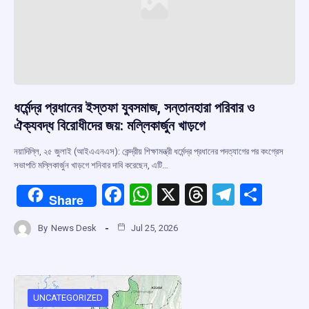
ধর্মেন্দ্র প্রধানের ইস্তফা যুবসমাজ, সন্তানহারা পরিবার ও
ঐক্যবদ্ধ বিরোধীদের জয়: মল্লিকার্জুন খাড়গে
নয়াদিল্লি, ২৫ জুলাই (আইএএনএস): কেন্দ্রীয় শিক্ষামন্ত্রী ধর্মেন্দ্র প্রধানের পদত্যাগের পর কংগ্রেস
সভাপতি মল্লিকার্জুন খাড়গে শনিবার দাবি করেছেন, এটি…
F
W
X
T
T
S
Share
a
h
hr
el
h
By
News Desk
Jul 25, 2026
ce
at
e
e
ar
b
s
a
gr
e
o
A
d
a
o
p
s
m
UNCATEGORIZED