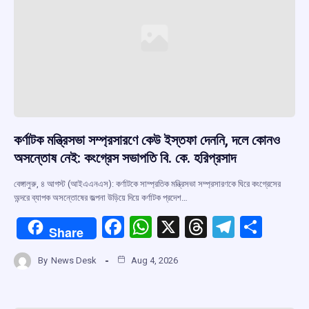
কর্ণাটক মন্ত্রিসভা সম্প্রসারণে কেউ ইস্তফা দেননি, দলে কোনও
অসন্তোষ নেই: কংগ্রেস সভাপতি বি. কে. হরিপ্রসাদ
বেঙ্গালুরু, ৪ আগস্ট (আইএএনএস): কর্ণাটকে সাম্প্রতিক মন্ত্রিসভা সম্প্রসারণকে ঘিরে কংগ্রেসের
অন্দরে ব্যাপক অসন্তোষের জল্পনা উড়িয়ে দিয়ে কর্ণাটক প্রদেশ…
F
W
X
T
T
S
Share
a
h
hr
el
h
By
News Desk
Aug 4, 2026
ce
at
e
e
ar
b
s
a
gr
e