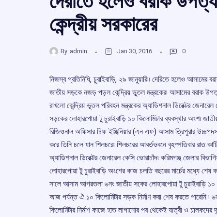
দেরীতে হলেও বরাক উপত্
কেন্দ্রীয় সরকারের
By
admin
Jan 30, 2016
0
নিজস্ব প্রতিনিধি, চুরাইবাড়ি, ২৯ জানুয়ারি৷৷ দেরিতে হলেও আসামের ব
জাতীয় সড়কে নজড় পড়ল কেন্দ্রিয় ভূুতল মন্ত্রকের৷ আসামের বরাক উপ
রাখলো কেন্দ্রিয় ভূতল পরিবহন মন্ত্রকের অ্যাডিশনাল ডিরেক্টর জেনা
সড়কের লোহারপোয়া টু চুরাইবাড়ি ১০ কিলোমিটার ব্যবস্থার অংশ৷ জাতীয়
রিজিওনাল অফিসার চিফ ইঞ্জিনিয়ার (এন এফ) আসাম ত্রিপুরার উচ্চপ
করে তিনি চলে যান শিলচরে৷ শিলচরের আবর্তভবনে বৃহস্পতিবার রাত কাট
অ্যাডিশনাল ডিরেক্টর জেনারেল কেসি ভোরাচাঁদ৷ করিমগঞ্জ জেলার বিভ
লোহারপোয়া টু চুরাইবাড়ি অংশের কাজ চলতি বছরের মার্চের মধ্যে শেষ 
সালে আসাম আগরতলা ৬নং জাতীয় সকের লোহারপোয়া টু চুরাইবাড়ি ১০ কিল
আজ পর্যন্ত ঐ ১০ কিলোমিটার সড়ক নির্মাণ করা শেষ করতে পারেনি ৷ ৬
কিলোমিটার নির্মাণ কাজে হাত লাগানোর পর থেকেই যাত্রী ও চালকদের দূ