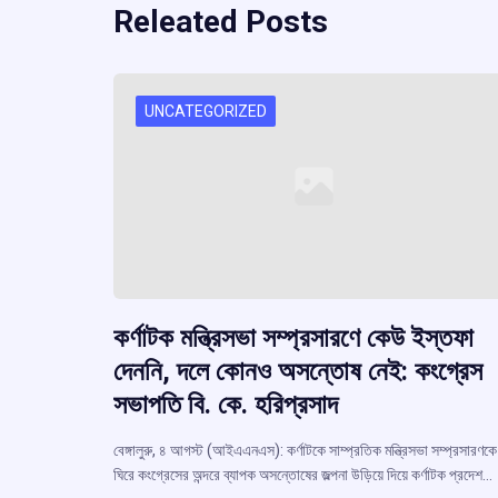
Releated Posts
UNCATEGORIZED
কর্ণাটক মন্ত্রিসভা সম্প্রসারণে কেউ ইস্তফা
দেননি, দলে কোনও অসন্তোষ নেই: কংগ্রেস
সভাপতি বি. কে. হরিপ্রসাদ
বেঙ্গালুরু, ৪ আগস্ট (আইএএনএস): কর্ণাটকে সাম্প্রতিক মন্ত্রিসভা সম্প্রসারণকে
ঘিরে কংগ্রেসের অন্দরে ব্যাপক অসন্তোষের জল্পনা উড়িয়ে দিয়ে কর্ণাটক প্রদেশ…