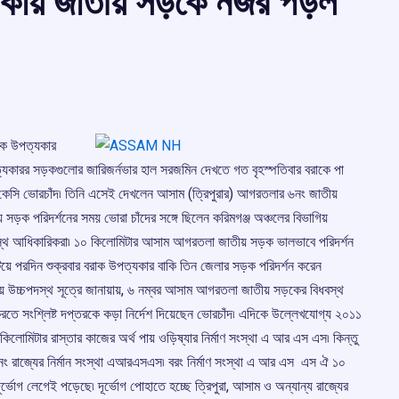
যকায় জাতীয় সড়কে নজর পড়ল
রাক উপত্যকার
ত্যকারর সড়কগুলোর জারিজর্নভার হাল সরজমিন দেখতে গত বৃহস্পতিবার বরাকে পা
রেল কেসি ভোরচাঁদ৷ তিনি এসেই দেখলেন আসাম (ত্রিপুরার) আগরতলার ৬নং জাতীয়
 সড়ক পরিদর্শনের সময় ভোরা চাঁদের সঙ্গে ছিলেন করিমগঞ্জ অঞ্চলের বিভাগিয়
দস্থ আধিকারিকরা৷ ১০ কিলোমিটার আসাম আগরতলা জাতীয় সড়ক ভালভাবে পরিদর্শন
িয়ে পরদিন শুক্রবার বরাক উপত্যকার বাকি তিন জেলার সড়ক পরিদর্শন করেন
াগিয় উচ্চপদস্থ সূত্রে জানায়ায়, ৬ নম্বর আসাম আগরতলা জাতীয় সড়কের বিধবস্থ
করতে সংশ্লিষ্ট দপ্তরকে কড়া নির্দেশ দিয়েছেন ভোরচাঁদ৷ এদিকে উল্লেখযোগ্য ২০১১
োমিটার রাস্তার কাজের অর্থ পায় ওড়িষ্যার নির্মাণ সংস্থা এ আর এস এস৷ কিন্তু
নং রাজ্যের নির্মান সংস্থা এআরএসএস৷ বরং নির্মাণ সংস্থা এ আর এস এস ঐ ১০
র্ভোগ লেগেই পড়েছে৷ দূর্ভোগ পোহাতে হচ্ছে ত্রিপুরা, আসাম ও অন্যান্য রাজ্যের