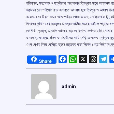
লরিচালক, সহচালক ও যাত্রীদের৷ অনেকবার ত্রিপুরার সাথে অন্যান্য রা
অক্টোবর রেল পরিষেবা বন্ধ হওয়াতে অসহায় হয়ে ত্রিপুরা ও আসাম সরক
করেছেন৷ যে বিকল্প সড়ক আজ পর্যন্ত খোলা রয়েছে৷ লোহারপোয়া টু চুরাইব
গিয়েছে৷ কৃষি চাষের সমতুল্য ৬ নম্বর জাতীয় সড়কে আটকে পড়তো যাত্র
জেসিবি, ক্নেঙ্ক, এমনকি বরাকের সড়কের কখনও কখনও হাতি নেমেছে গা
ও অনান্য রাজ্যের চালক ও যাত্রীদের৷ আই দেড়িতে হলেও কেন্দ্রিয় ভূ
এখন দেখার বিষয় কেন্দ্রিয় ভূতল মন্ত্রকের কড়া নির্দেশ পেয়ে নির্মাণ সংস্
Facebook
WhatsApp
X
Thre
T
Share
admin