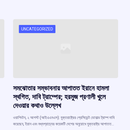
UNCATEGORIZED
সমঝোতার সম্ভাবনায় আপাতত ইরানে হামলা
স্থগিত, দাবি ট্রাম্পের; হরমুজ প্রণালী খুলে
দেওয়ার কথাও উল্লেখ
ওয়াশিংটন, ২ আগস্ট (আইএএনএস): যুক্তরাষ্ট্রের প্রেসিডেন্ট ডোনাল্ড ট্রাম্প দাবি
করেছেন, ইরান এবং মধ্যপ্রাচ্যের কয়েকটি দেশের অনুরোধে যুক্তরাষ্ট্র আপাতত…