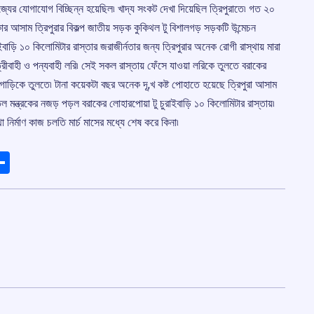
জ্যের যোগাযোগ বিচ্ছিন্ন হয়েছিল৷ খাদ্য সংকট দেখা দিয়েছিল ত্রিপুরাতে৷ গত ২০
ার আসাম ত্রিপুরার বিকল্প জাতীয় সড়ক কুকিথল টু বিশালগড় সড়কটি উন্মেচন
াড়ি ১০ কিলোমিটার রাস্তার জরাজীর্নতার জন্য ত্রিপুরার অনেক রোগী রাস্থায় মারা
ীবাহী ও পন্যবাহী লরি৷ সেই সকল রাস্তায় ফেঁসে যাওয়া লরিকে তুলতে বরাকের
ড়িকে তুলতে৷ টানা কয়েকটা বছর অনেক দূ,খ কষ্ট পোহাতে হয়েছে ত্রিপুরা আসাম
তল মন্ত্রকের নজড় পড়ল বরাকের লোহারপোয়া টু চুরাইবাড়ি ১০ কিলোমিটার রাস্তায়৷
থা নির্মাণ কাজ চলতি মার্চ মাসের মধ্যে শেষ করে কিনা৷
ads
elegram
Share