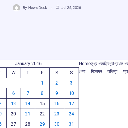
ce
at
e
e
h
b
s
a
gr
By
News Desk
Jul 25, 2026
r
ar
o
A
d
a
e
o
p
s
m
m
k
p
January 2016
Home
মুখ্য খবর
ত্রিপুরা
প্রধান খ
খেলা
বিনোদন
বাণিজ্য
স্বা
T
W
T
F
S
S
1
2
3
5
6
7
8
9
10
2
13
14
15
16
17
9
20
21
22
23
24
6
27
28
29
30
31