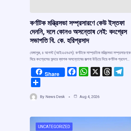
কর্ণাটক মন্ত্রিসভা সম্প্রসারণে কেউ ইস্তফা
দেননি, দলে কোনও অসন্তোষ নেই: কংগ্রেস
সভাপতি বি. কে. হরিপ্রসাদ
বেঙ্গালুরু, ৪ আগস্ট (আইএএনএস): কর্ণাটকে সাম্প্রতিক মন্ত্রিসভা সম্প্রসারণকে
ঘিরে কংগ্রেসের অন্দরে ব্যাপক অসন্তোষের জল্পনা উড়িয়ে দিয়ে কর্ণাটক প্রদেশ…
F
W
X
T
T
Share
a
h
hr
el
S
ce
at
e
e
h
b
s
a
g
By
News Desk
Aug 4, 2026
ar
o
A
d
a
e
o
p
s
k
p
UNCATEGORIZED