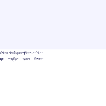
বর
দিনের খবর
উত্তর-পূর্বাঞ্চল
দেশ
বিদেশ
স্থ্য
প্রযুক্তি
ভ্রমণ
বিজ্ঞাপন