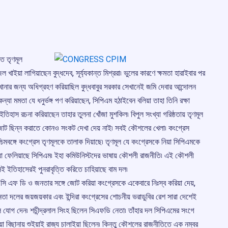
তে তৃণমূল
া লাগিয়াছেন বুদ্ধদেব, সূর্য্যকান্ত মিশ্ররা৷ ভুলের কারণে ক্ষমতা হারাইবার পর
ারখানার জন্য অধিগ্রহণ করিয়াছিল বুদ্ধবাবুর সরকার সেখানেই জমি দেবার আন্দোলন
্যা মমতা যে ধনুর্ভঙ্গ পণ করিয়াছেন, সিপিএম হঠাইবেন বলিয়া তাহা তিনি রক্ষা
 ইতিহাস রচনা করিয়াছেন তাহার তুলনা খোঁজা মুশকিল৷ বিপুল সংখ্যা গরিষ্ঠতায় তৃণমূল
ে জোট ছিন্ন করাতে কোনও সংকট দেখা দেয় নাই৷ সবই কৌশলের খেলা৷ কংগ্রেস
চিমবঙ্গে কংগ্রেস তৃণমূলকে তালাক দিয়াছে৷ তৃণমূল যে কংগ্রেসকে নিয়া সিপিএমকে
িয়া ফেলিয়াছে সিপিএম৷ ইহা কমিউনিস্টদের ভাষায় কৌশলী রাজনীতি৷ এই কৌশলী
েই ইতিহাসেরই পুনরাবৃত্তি করিতে চাহিয়াছে বাম দল৷
সি এফ ডি ও জনতার সঙ্গে জোট করিয়া কংগ্রেসকে একেবারে নিঃস্ব করিয়া দেয়,
জনতা দলের জয়জয়কার এবং ইন্দিরা কংগ্রেসের শোচনীয় ভরাডুবির রেশ সারা দেশেই
যোগ দেন৷ শচীন্দ্রলাল সিংহ ছিলেন সিএফডি নেতা৷ তাঁহার দল সিপিএমের সংগে
ইয়া বিছানায় শুইয়াই রাজ্য চালাইয়া ছিলেন৷ কিন্তু কৌশলের রাজনীতিতে এক নম্বর