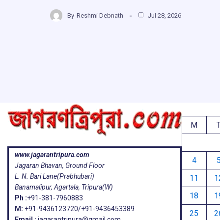
ce
at
e
e
h
b
s
a
g
By
Reshmi Debnath
Jul 28, 2026
ar
o
A
d
a
e
o
p
s
k
p
M
www.jagarantripura.com
4
Jagaran Bhavan, Ground Floor
L. N. Bari Lane(Prabhubari)
11
1
Banamalipur, Agartala, Tripura(W)
18
1
Ph :
+91-381-7960883
M:
+91-9436123720/+91-9436453389
25
2
Email :
jagarantripura@gmail.com