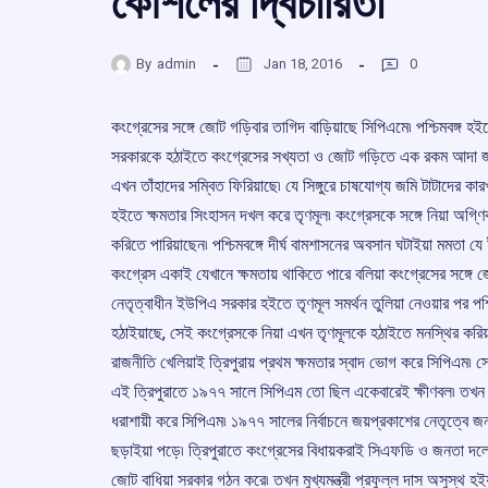
কৌশলের দ্বিচারিতা
By
admin
Jan 18, 2016
0
কংগ্রেসের সঙ্গে জোট গড়িবার তাগিদ বাড়িয়াছে সিপিএমে৷ পশ্চিমবঙ্গ হই
সরকারকে হঠাইতে কংগ্রেসের সখ্যতা ও জোট গড়িতে এক রকম আদা জল খাইয়
এখন তাঁহাদের সম্বিত ফিরিয়াছে৷ যে সিঙ্গুরে চাষযোগ্য জমি টাটাদের ক
হইতে ক্ষমতার সিংহাসন দখল করে তৃণমূল৷ কংগ্রেসকে সঙ্গে নিয়া অগ্ণিকন
করিতে পারিয়াছেন৷ পশ্চিমবঙ্গে দীর্ঘ বামশাসনের অবসান ঘটাইয়া মমতা যে
কংগ্রেস একাই যেখানে ক্ষমতায় থাকিতে পারে বলিয়া কংগ্রেসের সঙ্গ
নেতৃত্বাধীন ইউপিএ সরকার হইতে তৃণমূল সমর্থন তুলিয়া নেওয়ার পর পশ্
হঠাইয়াছে, সেই কংগ্রেসকে নিয়া এখন তৃণমূলকে হঠাইতে মনস্থির কর
রাজনীতি খেলিয়াই ত্রিপুরায় প্রথম ক্ষমতার স্বাদ ভোগ করে সিপিএম৷ স
এই ত্রিপুরাতে ১৯৭৭ সালে সিপিএম তো ছিল একেবারেই ক্ষীণবল৷ তখন 
ধরাশায়ী করে সিপিএম৷ ১৯৭৭ সালের নির্বাচনে জয়প্রকাশের নেতৃত্বে 
ছড়াইয়া পড়ে৷ ত্রিপুরাতে কংগ্রেসের বিধায়করাই সিএফডি ও জনতা দলে 
জোট বাধিয়া সরকার গঠন করে৷ তখন মুখ্যমন্ত্রী প্রফুল্ল দাস অসুস্থ হ