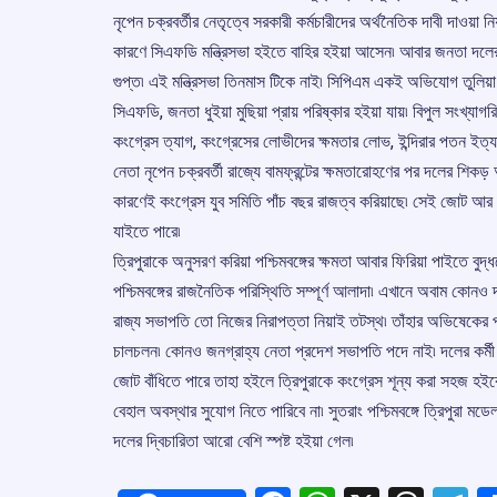
নৃপেন চক্রবর্তীর নেতৃত্বে সরকারী কর্মচারীদের অর্থনৈতিক দাবী দাওয়া ন
কারণে সিএফডি মন্ত্রিসভা হইতে বাহির হইয়া আসেন৷ আবার জনতা দলের স
গুপ্ত৷ এই মন্ত্রিসভা তিনমাস টিকে নাই৷ সিপিএম একই অভিযোগ তুলিয়া স
সিএফডি, জনতা ধুইয়া মুছিয়া প্রায় পরিষ্কার হইয়া যায়৷ বিপুল সংখ্যাগর
কংগ্রেস ত্যাগ, কংগ্রেসের লোভীদের ক্ষমতার লোভ, ইন্দিরার পতন ইত্য
নেতা নৃপেন চক্রবর্তী রাজ্যে বামফ্রন্টের ক্ষমতারোহণের পর দলের শিকড় আ
কারণেই কংগ্রেস যুব সমিতি পাঁচ বছর রাজত্ব করিয়াছে৷ সেই জোট আ
যাইতে পারে৷
ত্রিপুরাকে অনুসরণ করিয়া পশ্চিমবঙ্গের ক্ষমতা আবার ফিরিয়া পাইতে বুদ্
পশ্চিমবঙ্গের রাজনৈতিক পরিস্থিতি সম্পূর্ণ আলাদা৷ এখানে অবাম কোন
রাজ্য সভাপতি তো নিজের নিরাপত্তা নিয়াই তটস্থ৷ তাঁহার অভিষেকের 
চালচলন৷ কোনও জনগ্রাহ্য নেতা প্রদেশ সভাপতি পদে নাই৷ দলের কর্মী সম
জোট বাঁধিতে পারে তাহা হইলে ত্রিপুরাকে কংগ্রেস শূন্য করা সহজ হইব
বেহাল অবস্থার সুযোগ নিতে পারিবে না৷ সুতরাং পশ্চিমবঙ্গে ত্রিপুরা 
দলের দ্বিচারিতা আরো বেশি স্পষ্ট হইয়া গেল৷