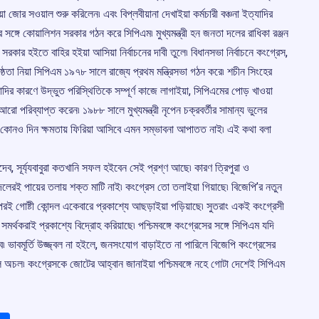
িয়া জোর সওয়াল শুরু করিলেন৷ এবং বিপ্লবীয়ানা দেখাইয়া কর্মচারী বঞ্চনা ইত্যাদির
ঙ্গে কোয়ালিশন সরকার গঠন করে সিপিএম৷ মুখ্যমন্ত্রী হন জনতা দলের রাধিকা রঞ্জন
রকার হইতে বাহির হইয়া আসিয়া নির্বাচনের দাবী তুলে৷ বিধানসভা নির্বাচনে কংগ্রেস,
িষ্ঠতা নিয়া সিপিএম ১৯৭৮ সালে রাজ্যে প্রথম মন্ত্রিসভা গঠন করে৷ শচীন সিংহের
াদির কারণে উদ্ভুত পরিস্থিতিকে সম্পূর্ণ কাজে লাগাইয়া, সিপিএমের পোড় খাওয়া
রো পরিব্যাপ্ত করেন৷ ১৯৮৮ সালে মুখ্যমন্ত্রী নৃপেন চক্রবর্তীর সামান্য ভুলের
র কোনও দিন ক্ষমতায় ফিরিয়া আসিবে এমন সম্ভাবনা আপাতত নাই৷ এই কথা বলা
ধদেব, সূর্য্যবাবুরা কতখানি সফল হইবেন সেই প্রশ্ণ আছে৷ কারণ ত্রিপুরা ও
ও দলেরই পায়ের তলায় শক্ত মাটি নাই৷ কংগ্রেস তো তলাইয়া গিয়াছে৷ বিজেপি’র নতুন
পরই গোষ্টী কোন্দল একেবারে প্রকাশ্যে আছড়াইয়া পড়িয়াছে৷ সুতরাং একই কংগ্রেসী
র্থকরাই প্রকাশ্যে বিদ্রোহ করিয়াছে৷ পশ্চিমবঙ্গে কংগ্রেসের সঙ্গে সিপিএম যদি
ে৷ ভাবমূর্তি উজ্জ্বল না হইলে, জনসংযোগ বাড়াইতে না পারিলে বিজেপি কংগ্রেসের
মডেল অচল৷ কংগ্রেসকে জোটের আহ্বান জানাইয়া পশ্চিমবঙ্গে নহে গোটা দেশেই সিপিএম