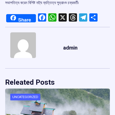
সভাপতিত্ব করেন বিশিষ্ট নাট্য ব্যত্তিত্ব সুভ্রাংশু চক্রবর্তী৷
Facebook
WhatsApp
X
Threads
Telegr
Shar
Share
admin
Releated Posts
UNCATEGORIZED