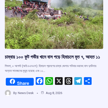
চাম্বায় ১০০ ফুট গভীর খাদে বাস পড়ে হিমাচলে মৃত ৭, আহত ১১
শিমলা, ৮ আগস্ট (আইএএনএস): হিমাচল প্রদেশের চাম্বা জেলায় শনিবার ভয়াবহ বাস দুর্ঘটনায়
অন্তত সাতজনের মৃত্যু হয়েছে এবং ১১…
F
W
X
T
T
S
Share
a
h
hr
el
h
By
News Desk
Aug 8, 2026
ce
at
e
e
ar
b
s
a
gr
e