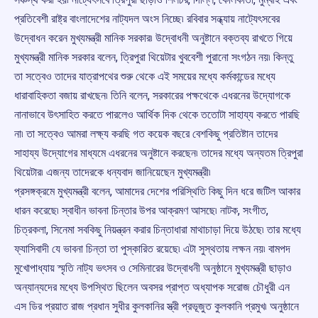
প্রতিবেশী রাষ্ট্র বাংলাদেশের নাট্যদল অংস নিচ্ছে৷ রবিবার সন্ধ্যায় নাট্যেৎসবের
উদ্বোধন করেন মুখ্যমন্ত্রী মানিক সরকার৷ উদ্বোধনী অনুষ্টানে বক্তব্য রাখতে গিয়ে
মুখ্যমন্ত্রী মানিক সরকার বলেন, ত্রিপুরা থিয়েটার খুববেশী পুরানো সংগঠন নয়৷ কিন্তু
তা সত্বেও তাদের যাত্রাপথের শুরু থেকে এই সময়ের মধ্যে কর্মকান্ডের মধ্যে
ধারাবাহিকতা বজায় রাখছেন৷ তিনি বলেন, সরকারের পক্ষথেকে এধরনের উদ্যোগকে
নানাভাবে উৎসাহিত করতে পারলেও আর্থিক দিক থেকে ততোটা সাহায্য করতে পারছি
না৷ তা সত্বেও আমরা লক্ষ্য করছি গত কয়েক বছরে বেশকিছু প্রতিষ্টান তাদের
সাহায্য উদ্যোগের মাধ্যমে এধরনের অনুষ্টানে করছেন৷ তাদের মধ্যে অন্যতম ত্রিপুরা
থিয়েটার৷ এজন্য তাদেরকে ধন্যবাদ জানিয়েছেন মুখ্যমন্ত্রী৷
প্রসঙ্গক্রমে মুখ্যমন্ত্রী বলেন, আমাদের দেশের পরিস্থিতি কিছু দিন ধরে জটিল আকার
ধারন করেছে৷ স্বাধীন ভাবনা চিন্তার উপর আক্রমণ আসছে৷ নাটক, সংগীত,
চিত্রকলা, সিনেমা সবকিছু নিয়ন্ত্রন করার চিন্তাধারা মাথাচাড়া দিয়ে উঠছে৷ তার মধ্যে
ফ্যাসিবাদী যে ভাবনা চিন্তা তা পুস্কারিত রয়েছে৷ এটা সুস্থতায় লক্ষন নয়৷ বামপদ
মুখোপাধ্যায় স্মৃতি নাট্য ভৎসব ও সেমিনারের উদ্বোধনী অনুষ্ঠানে মুখ্যমন্ত্রী ছাড়াও
অন্যান্যদের মধ্যে উপস্থিত ছিলেন অবসর প্রাপ্ত অধ্যাপক সরোজ চৌধুরী এন
এস ডির প্রয়াত রাজ প্রধান সুধীর কুলকানির স্ত্রী প্রভূজুত কুলকানি প্রমুখ৷ অনুষ্ঠানে