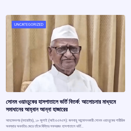
b
s
a
gr
e
o
A
d
a
o
p
s
m
UNCATEGORIZED
k
p
সোনম ওয়াংচুকের হাসপাতালে ভর্তি বিতর্ক: আলোচনার মাধ্যমে
সমাধানের আহ্বান আন্না হাজারের
আহমেদনগর (মহারাষ্ট্র), ১৮ জুলাই (আইএএনএস): জলবায়ু আন্দোলনকারী সোনম ওয়াংচুকের শারীরিক
অবস্থার অবনতির জেরে তাঁকে দিল্লির সফদরজং হাসপাতালে ভর্তি…