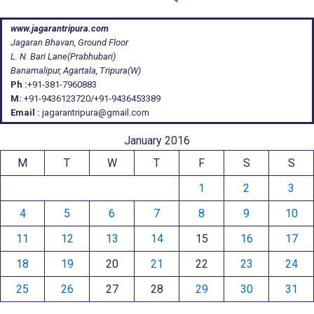
www.jagarantripura.com
Jagaran Bhavan, Ground Floor
L. N. Bari Lane(Prabhubari)
Banamalipur, Agartala, Tripura(W)
Ph :
+91-381-7960883
M:
+91-9436123720/+91-9436453389
Email :
jagarantripura@gmail.com
January 2016
M
T
W
T
F
S
S
1
2
3
4
5
6
7
8
9
10
11
12
13
14
15
16
17
18
19
20
21
22
23
24
25
26
27
28
29
30
31