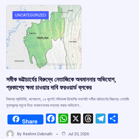
o
A
d
a
o
p
s
m
UNCATEGORIZED
k
p
সমীক ভট্টাচার্যের বিরুদ্ধে নেতাজিকে অবমাননার অভিযোগ,
প্রকাশ্যে ক্ষমা চাওয়ার দাবি ফরওয়ার্ড ব্লকের
নিজস্ব প্রতিনিধি, আগরতলা, ১৯ জুলাই:পশ্চিমবঙ্গ বিজেপির সভাপতি সমীক ভট্টাচার্যের বিরুদ্ধে নেতাজি
সুভাষচন্দ্র বসুকে নিয়ে অবমাননাকর মন্তব্য করার অভিযোগ…
F
W
X
T
T
S
Share
a
h
hr
el
h
By
Reshmi Debnath
Jul 20, 2026
ce
at
e
e
ar