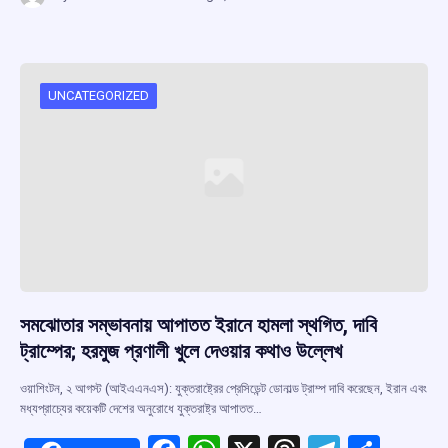
ce
at
e
e
ar
b
s
a
gr
e
o
A
d
a
o
p
s
m
UNCATEGORIZED
k
p
সমঝোতার সম্ভাবনায় আপাতত ইরানে হামলা স্থগিত, দাবি
ট্রাম্পের; হরমুজ প্রণালী খুলে দেওয়ার কথাও উল্লেখ
ওয়াশিংটন, ২ আগস্ট (আইএএনএস): যুক্তরাষ্ট্রের প্রেসিডেন্ট ডোনাল্ড ট্রাম্প দাবি করেছেন, ইরান এবং
মধ্যপ্রাচ্যের কয়েকটি দেশের অনুরোধে যুক্তরাষ্ট্র আপাতত…