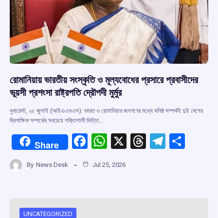
রোমানিয়ায় ভারতীয় সংস্কৃতি ও মূল্যবোধের প্রসারে প্রবাসীদের
ভূয়সী প্রশংসা রাষ্ট্রপতি দ্রৌপদী মুর্মুর
বুখারেস্ট, ২৫ জুলাই (আইএএনএস): ভারত ও রোমানিয়ার জনগণের মধ্যে ঘনিষ্ঠ সম্পর্কই দুই দেশের
দ্বিপাক্ষিক সম্পর্কের সবচেয়ে শক্তিশালী ভিত্তি…
F
W
X
T
T
S
Share
a
h
hr
el
h
By
News Desk
Jul 25, 2026
ce
at
e
e
ar
b
s
a
gr
e
o
A
d
a
UNCATEGORIZED