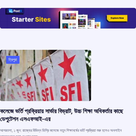
o
A
d
a
o
p
s
m
k
p
ত্রিপুরা
কলেজে ভর্তি প্রক্রিয়ায় সার্ভার বিভ্রাট, উচ্চ শিক্ষা অধিকর্তার কাছে
ডেপুটেশন এসএফআই-এর
আগরতলা, ১ জুন: রাজ্যের বিভিন্ন ডিগ্রি কলেজে নতুন শিক্ষাবর্ষের ভর্তি প্রক্রিয়া শুরু হলেও অনলাইন