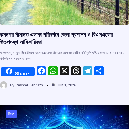
বক্সনগর সীমান্ত এলাকা পরিদর্শনে জেলা প্রশাসন ও বিএসএফের
উচ্চপদস্থ আধিকারিকরা
আগরতলা, ১ জুন: সিপাহীজলা জেলার বক্সনগর সীমান্ত এলাকার সার্বিক পরিস্থিতি খতিয়ে দেখতে সোমবার যৌথ
পরিদর্শনে যান জেলার জেলা…
F
W
X
T
T
S
Share
a
h
hr
el
h
By
Reshmi Debnath
Jun 1, 2026
ce
at
e
e
ar
b
s
a
gr
e
o
A
d
a
o
p
s
m
বিদেশ
k
p