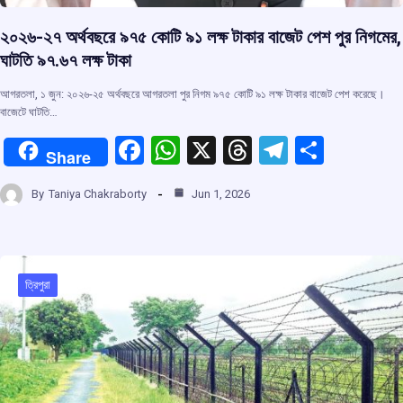
২০২৬-২৭ অর্থবছরে ৯৭৫ কোটি ৯১ লক্ষ টাকার বাজেট পেশ পুর নিগমের,
ঘাটতি ৯৭.৬৭ লক্ষ টাকা
আগরতলা, ১ জুন: ২০২৬-২৫ অর্থবছরে আগরতলা পুর নিগম ৯৭৫ কোটি ৯১ লক্ষ টাকার বাজেট পেশ করেছে।
বাজেটে ঘাটতি…
F
W
X
T
T
S
Share
a
h
hr
el
h
By
Taniya Chakraborty
Jun 1, 2026
ce
at
e
e
ar
b
s
a
gr
e
o
A
d
a
o
p
s
m
ত্রিপুরা
k
p