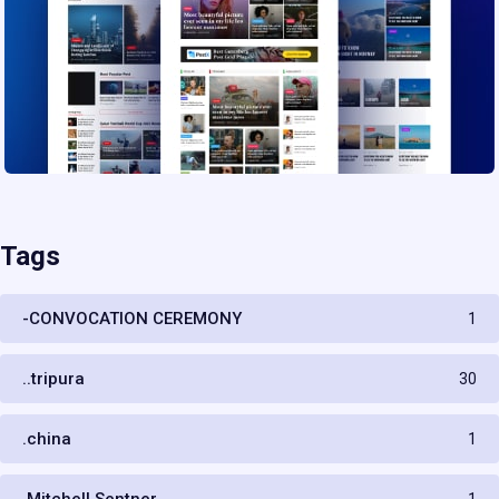
Tags
-CONVOCATION CEREMONY
1
..tripura
30
.china
1
.Mitchell Sentner
1