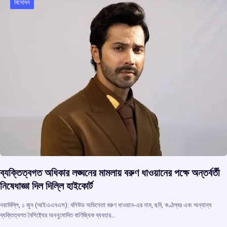
o
p
s
m
বিনোদন
k
p
ব্যক্তিত্বগত অধিকার লঙ্ঘনের মামলায় বরুণ ধাওয়ানের পক্ষে অন্তর্বর্তী
নিষেধাজ্ঞা দিল দিল্লি হাইকোর্ট
নয়াদিল্লি, ১ জুন (আইএএনএস): বলিউড অভিনেতা বরুণ ধাওয়ান-এর নাম, ছবি, কণ্ঠস্বর এবং অন্যান্য
ব্যক্তিত্বগত বৈশিষ্ট্যের অননুমোদিত বাণিজ্যিক ব্যবহার…