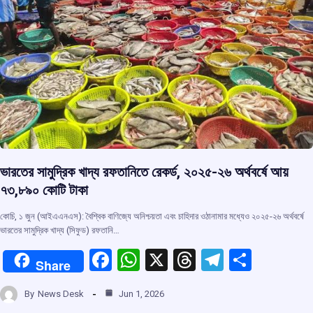
ভারতের সামুদ্রিক খাদ্য রফতানিতে রেকর্ড, ২০২৫-২৬ অর্থবর্ষে আয়
৭৩,৮৯০ কোটি টাকা
কোচি, ১ জুন (আইএএনএস): বৈশ্বিক বাণিজ্যে অনিশ্চয়তা এবং চাহিদার ওঠানামার মধ্যেও ২০২৫-২৬ অর্থবর্ষে
ভারতের সামুদ্রিক খাদ্য (সিফুড) রফতানি…
F
W
X
T
T
S
Share
a
h
hr
el
h
By
News Desk
Jun 1, 2026
ce
at
e
e
ar