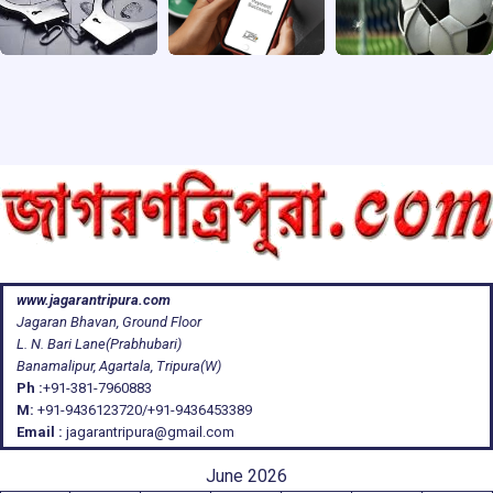
www.jagarantripura.com
Jagaran Bhavan, Ground Floor
L. N. Bari Lane(Prabhubari)
Banamalipur, Agartala, Tripura(W)
Ph :
+91-381-7960883
M:
+91-9436123720/+91-9436453389
Email :
jagarantripura@gmail.com
June 2026