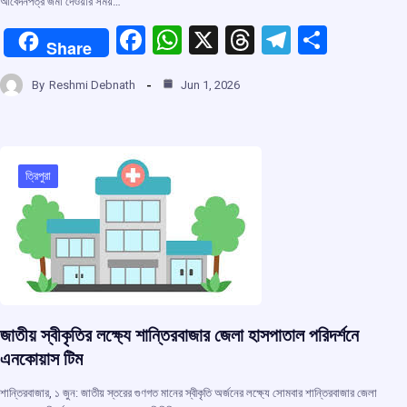
আবেদনপত্র জমা দেওয়ার সময়…
F
W
X
T
T
S
Share
a
h
hr
el
h
By
Reshmi Debnath
Jun 1, 2026
ce
at
e
e
ar
b
s
a
gr
e
o
A
d
a
o
p
s
m
ত্রিপুরা
k
p
জাতীয় স্বীকৃতির লক্ষ্যে শান্তিরবাজার জেলা হাসপাতাল পরিদর্শনে
এনকোয়াস টিম
শান্তিরবাজার, ১ জুন: জাতীয় স্তরের গুণগত মানের স্বীকৃতি অর্জনের লক্ষ্যে সোমবার শান্তিরবাজার জেলা