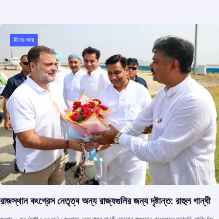
b
s
a
gr
e
o
A
d
a
o
p
s
m
দিনের খবর
k
p
রাজস্থান কংগ্রেস নেতৃত্ব অন্য রাজ্যগুলির জন্য দৃষ্টান্ত: রাহুল গান্ধী