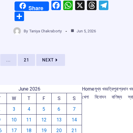
F
W
X
T
T
Share
a
h
hr
el
S
r
ce
at
e
e
h
b
s
a
gr
By
Taniya Chakraborty
Jun 5, 2026
ar
m
o
A
d
a
e
o
p
s
m
k
p
...
21
NEXT
June 2026
Home
মুখ্য খবর
ত্রিপুরা
প্রধান খ
খেলা
বিনোদন
বাণিজ্য
স্বা
T
W
T
F
S
S
2
3
4
5
6
7
9
10
11
12
13
14
6
17
18
19
20
21