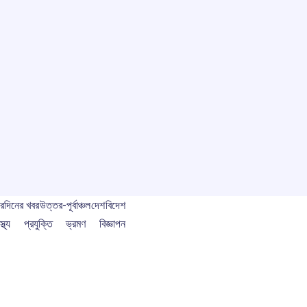
বর
দিনের খবর
উত্তর-পূর্বাঞ্চল
দেশ
বিদেশ
স্থ্য
প্রযুক্তি
ভ্রমণ
বিজ্ঞাপন