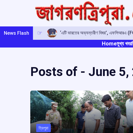
Skip
to
content
‘এটি ভারতের অভ্যন্তরীণ বিষয়’, এফসিআরএ (FCR
News Flash
Home
মুখ্য খবর
ত
Posts of -
June 5,
ত্রিপুরা