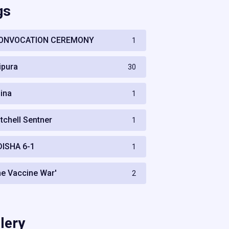
gs
ONVOCATION CEREMONY
1
ripura
30
hina
1
itchell Sentner
1
DISHA 6-1
1
he Vaccine War'
2
lery