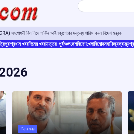
Search
A) সংশোধনী বিল নিয়ে মার্কিন আইনপ্রণেতার মন্তব্য খারিজ করল বিদেশ মন্ত্রক
্রিপুরা
প্রধান খবর
দিনের খবর
উত্তর-পূর্বাঞ্চল
দেশ
বিদেশ
খেলা
বিনোদন
বাণিজ্য
স্বাস্থ্য
প্র
 2026
দিনের খবর