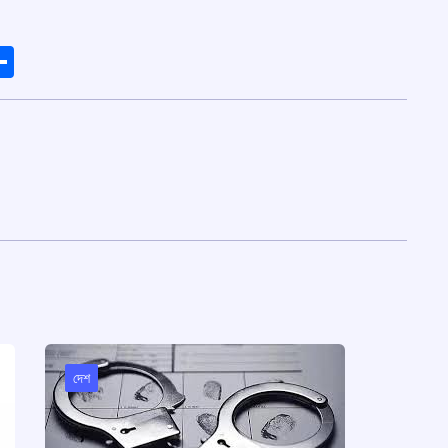
ads
elegram
Share
দেশ