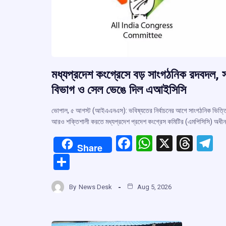
মধ্যপ্রদেশ কংগ্রেসে বড় সাংগঠনিক রদবদল, 
বিভাগ ও সেল ভেঙে দিল এআইসিসি
ভোপাল, ৫ আগস্ট (আইএএনএস): ভবিষ্যতের নির্বাচনের আগে সাংগঠনিক ভিত্ত
আরও শক্তিশালী করতে মধ্যপ্রদেশ প্রদেশ কংগ্রেস কমিটির (এমপিসিসি) অধী
F
W
X
T
T
Share
a
h
hr
el
S
ce
at
e
e
h
b
s
a
g
By
News Desk
Aug 5, 2026
ar
o
A
d
a
e
o
p
s