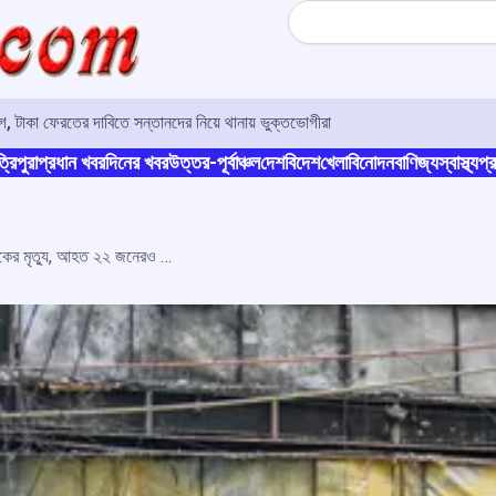
Search
 টাকা ফেরতের দাবিতে সন্তানদের নিয়ে থানায় ভুক্তভোগীরা
্রিপুরা
প্রধান খবর
দিনের খবর
উত্তর-পূর্বাঞ্চল
দেশ
বিদেশ
খেলা
বিনোদন
বাণিজ্য
স্বাস্থ্য
প্র
মালব্য নগরের অগ্নিকাণ্ডে ১৩ বিদেশি নাগরিকের মৃত্যু, আহত ২২ জনেরও বেশি: বিদেশ মন্ত্রক