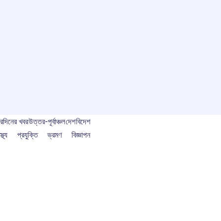
বর
দিনের খবর
উত্তর-পূর্বাঞ্চল
দেশ
বিদেশ
স্থ্য
প্রযুক্তি
ভ্রমণ
বিজ্ঞাপন