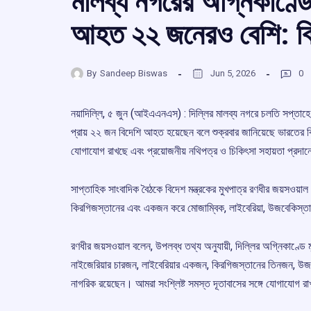
মালব্য নগরের অগ্নিকাণ্ডে
আহত ২২ জনেরও বেশি: বিদ
By
Sandeep Biswas
Jun 5, 2026
0
নয়াদিল্লি, ৫ জুন (আইএএনএস) : দিল্লির মালব্য নগরে চলতি সপ্তাহে ঘ
প্রায় ২২ জন বিদেশি আহত হয়েছেন বলে শুক্রবার জানিয়েছে ভারতের বিদে
যোগাযোগ রাখছে এবং প্রয়োজনীয় নথিপত্র ও চিকিৎসা সহায়তা প্রদা
সাপ্তাহিক সাংবাদিক বৈঠকে বিদেশ মন্ত্রকের মুখপাত্র রণধীর জয়সওয়া
কিরগিজস্তানের এবং একজন করে মোজাম্বিক, লাইবেরিয়া, উজবেকিস্তা
রণধীর জয়সওয়াল বলেন, উপলব্ধ তথ্য অনুযায়ী, দিল্লির অগ্নিকাণ্ড
নাইজেরিয়ার চারজন, লাইবেরিয়ার একজন, কিরগিজস্তানের তিনজন,
নাগরিক রয়েছেন। আমরা সংশ্লিষ্ট সমস্ত দূতাবাসের সঙ্গে যোগাযোগ রাখ