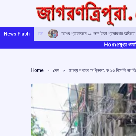
Skip
to
content
ঋণের প্রলোভনে ১৩ লক্ষ টাকা প্রতারণার অভিযোগ,
News Flash
Home
মুখ্য খবর
ত
Home
দেশ