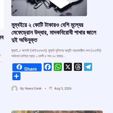
মুম্বইয়ে ২ কোটি টাকারও বেশি মূল্যের
মেফেড্রোন উদ্ধার, মাদকবিরোধী শাখার জালে
সব
দুই অভিযুক্ত
মুম্বই, ৫ আগস্ট (আইএএনএস): মুম্বই পুলিশের অ্যান্টি-নারকোটিক্স সেল (এএনসি)
ি
অভিযান চালিয়ে প্রায় ২ কোটি ৪ লাখ ৩০ হাজার…
ন…
F
W
X
T
T
Share
a
h
hr
el
S
ce
at
e
e
h
b
s
a
gr
By
News Desk
Aug 5, 2026
ar
r
o
A
d
a
e
o
p
s
m
m