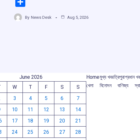
a
h
hr
el
r
S
ce
at
e
e
h
b
s
a
gr
By
News Desk
Aug 5, 2026
m
ar
o
A
d
a
e
o
p
s
m
k
p
June 2026
Home
মুখ্য খবর
ত্রিপুরা
প্রধান খ
খেলা
বিনোদন
বাণিজ্য
স্বা
T
W
T
F
S
S
2
3
4
5
6
7
9
10
11
12
13
14
6
17
18
19
20
21
3
24
25
26
27
28