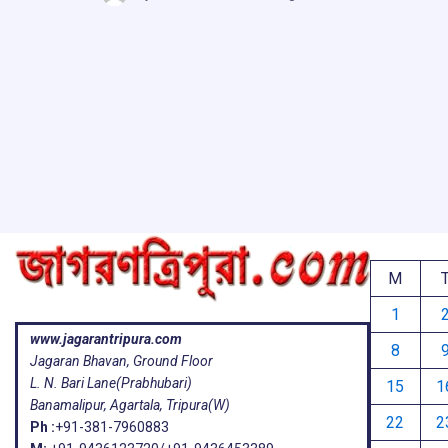
b
s
a
g
ar
o
A
d
a
e
o
p
s
k
p
M
1
www.jagarantripura.com
8
Jagaran Bhavan, Ground Floor
L. N. Bari Lane(Prabhubari)
15
1
Banamalipur, Agartala, Tripura(W)
22
2
Ph :
+91-381-7960883