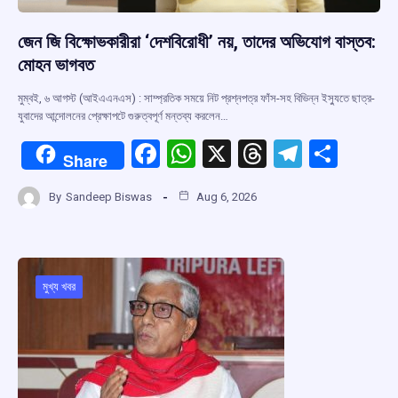
জেন জি বিক্ষোভকারীরা ‘দেশবিরোধী’ নয়, তাদের অভিযোগ বাস্তব:
মোহন ভাগবত
মুম্বই, ৬ আগস্ট (আইএএনএস) : সাম্প্রতিক সময়ে নিট প্রশ্নপত্র ফাঁস-সহ বিভিন্ন ইস্যুতে ছাত্র-
যুবাদের আন্দোলনের প্রেক্ষাপটে গুরুত্বপূর্ণ মন্তব্য করলেন…
F
W
X
T
T
S
Share
a
h
hr
el
h
By
Sandeep Biswas
Aug 6, 2026
ce
at
e
e
ar
b
s
a
gr
e
o
A
d
a
o
p
s
m
মুখ্য খবর
k
p