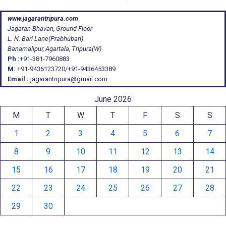
www.jagarantripura.com
Jagaran Bhavan, Ground Floor
L. N. Bari Lane(Prabhubari)
Banamalipur, Agartala, Tripura(W)
Ph :
+91-381-7960883
M:
+91-9436123720/+91-9436453389
Email :
jagarantripura@gmail.com
June 2026
M
T
W
T
F
S
S
1
2
3
4
5
6
7
8
9
10
11
12
13
14
15
16
17
18
19
20
21
22
23
24
25
26
27
28
29
30