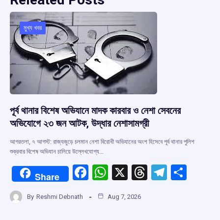
মুখ্য খবর
পূর্ব থানার বিশেষ অভিযানে মাদক কারবার ও নেশা সেবনের
অভিযোগে ২৩ জন আটক, উদ্ধার নেশাসামগ্রী
আগরতলা, ৭ আগস্ট: রাজ্যজুড়ে চলমান নেশা বিরোধী অভিযানের অংশ হিসেবে পূর্ব থানার পুলিশ
শুক্রবার বিশেষ অভিযান চালিয়ে উল্লেখযোগ্য…
F
W
X
T
T
S
Share
a
h
hr
el
h
By
Reshmi Debnath
Aug 7, 2026
ce
at
e
e
ar
b
s
a
gr
e