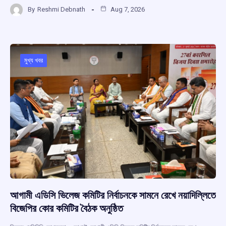
a
h
hr
el
h
By
Reshmi Debnath
Aug 7, 2026
ce
at
e
e
ar
b
s
a
gr
e
o
A
d
a
o
p
s
m
মুখ্য খবর
k
p
আগামী এডিসি ভিলেজ কমিটির নির্বাচনকে সামনে রেখে নয়াদিল্লিতে
বিজেপির কোর কমিটির বৈঠক অনুষ্ঠিত