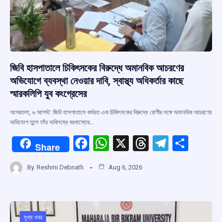
জিবি হাসপাতালে চিকিৎসকের বিরুদ্ধে অমানবিক আচরণের
অভিযোগে ব্যবস্থা নেওয়ার দাবি, স্বাস্থ্য অধিকর্তার কাছে
স্মারকলিপি যুব কংগ্রেসের
আগরতলা, ৬ আগস্ট: জিবি হাসপাতালে কর্মরত এক চিকিৎসকের বিরুদ্ধে রোগীর সঙ্গে অমানবিক আচরণের
অভিযোগ তুলে তাঁর অবিলম্বে বরখাস্তের…
F
W
X
T
T
S
Share
a
h
hr
el
h
By
Reshmi Debnath
Aug 6, 2026
ce
at
e
e
ar
b
s
a
gr
e
o
A
d
a
মুখ্য খবর