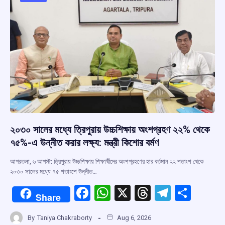
o
p
s
m
k
p
২০৩০ সালের মধ্যে ত্রিপুরায় উচ্চশিক্ষায় অংশগ্রহণ ২২% থেকে
৭৫%-এ উন্নীত করার লক্ষ্য: মন্ত্রী কিশোর বর্মণ
আগরতলা, ৬ আগস্ট: ত্রিপুরায় উচ্চশিক্ষায় শিক্ষার্থীদের অংশগ্রহণের হার বর্তমান ২২ শতাংশ থেকে
২০৩০ সালের মধ্যে ৭৫ শতাংশে উন্নীত…
F
W
X
T
T
S
Share
a
h
hr
el
h
By
Taniya Chakraborty
Aug 6, 2026