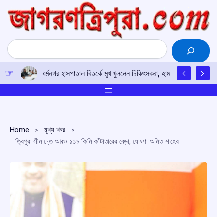
Skip
to
content
Search
ধর্মনগর হাসপাতাল বিতর্কে মুখ খুললেন চিকিৎসকরা, হামলার অভিযোগে
Home
মুখ্য খবর
ত্রিপুরা সীমান্তে আরও ১১৯ কিমি কাঁটাতারের বেড়া, ঘোষণা অমিত শাহের