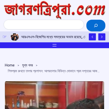
Skip
to
content
Search
আরএসএস-বিজেপির মধ্যে সমন্বয়ের অভাব রয়েছে, মোহন ভাগবতের মন্তব্
Home
মুখ্য খবর
শিশুশ্রম রুখতে তৎপর প্রশাসন: আগরতলার বিভিন্ন দোকানে শ্রম দপ্তরের আকস্মিক অভিযান