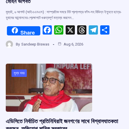
মোহন ভাগবত
মুম্বই, ৬ আগস্ট (আইএএনএস) : সাম্প্রতিক সময়ে নিট প্রশ্নপত্র ফাঁস-সহ বিভিন্ন ইস্যুতে ছাত্র-
যুবাদের আন্দোলনের প্রেক্ষাপটে গুরুত্বপূর্ণ মন্তব্য করলেন…
F
W
X
T
T
S
Share
a
h
hr
el
h
By
Sandeep Biswas
Aug 6, 2026
ce
at
e
e
ar
b
s
a
gr
e
o
A
d
a
o
p
s
m
মুখ্য খবর
k
p
এডিসিতে নির্বাচিত প্রতিনিধিরাই জনগণের সাথে বিশ্বাসঘাতকতা
করছেন, অভিযোগ মানিক সরকারের