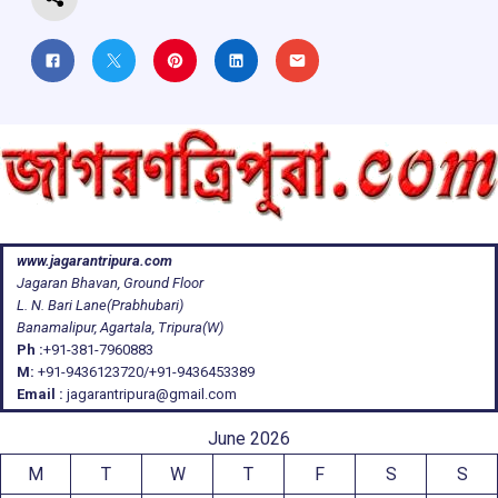
www.jagarantripura.com
Jagaran Bhavan, Ground Floor
L. N. Bari Lane(Prabhubari)
Banamalipur, Agartala, Tripura(W)
Ph :
+91-381-7960883
M:
+91-9436123720/+91-9436453389
Email :
jagarantripura@gmail.com
June 2026
M
T
W
T
F
S
S