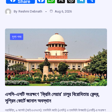
Share
a
h
hr
el
h
By
Reshmi Debnath
Aug 6, 2026
ce
at
e
e
ar
b
s
a
gr
e
o
A
d
a
o
p
s
m
মুখ্য খবর
k
p
এসসি-এসটি সংরক্ষণে ‘ক্রিমি লেয়ার’ চালুর বিরোধিতায় কেন্দ্র,
সুপ্রিম কোর্টে জানাল অবস্থান
নয়াদিল্লি, ৬ আগস্ট (আইএএনএস): তফসিলি জাতি (এসসি) ও তফসিলি উপজাতি (এসটি)-র সংরক্ষণ