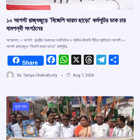
১০ আগস্ট রাজ্যজুড়ে ‘বিজেপি ভারত ছাড়ো’ কর্মসূচির ডাক চার
বামপন্থী সংগঠনের
আগরতলা, ৭ আগস্ট: কেন্দ্রীয় সরকারের অর্থনৈতিক ও শ্রমিক-বিরোধী নীতির প্রতিবাদে আগামী ১০
আগস্ট রাজ্যজুড়ে ‘বিজেপি ভারত ছাড়ো’ কর্মসূচির…
F
W
X
T
T
S
Share
a
h
hr
el
h
By
Taniya Chakraborty
Aug 7, 2026
ce
at
e
e
ar
b
s
a
gr
e
o
A
d
a
o
p
s
m
মুখ্য খবর
k
p