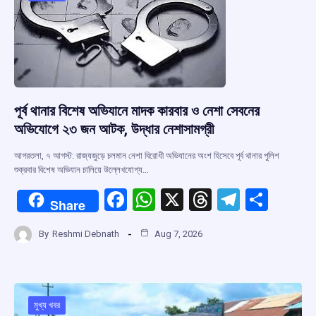
k
p
পূর্ব থানার বিশেষ অভিযানে মাদক কারবার ও নেশা সেবনের
অভিযোগে ২৩ জন আটক, উদ্ধার নেশাসামগ্রী
আগরতলা, ৭ আগস্ট: রাজ্যজুড়ে চলমান নেশা বিরোধী অভিযানের অংশ হিসেবে পূর্ব থানার পুলিশ
শুক্রবার বিশেষ অভিযান চালিয়ে উল্লেখযোগ্য…
F
W
X
T
T
S
Share
a
h
hr
el
h
By
Reshmi Debnath
Aug 7, 2026
ce
at
e
e
ar
b
s
a
gr
e
o
A
d
a
o
p
s
m
মুখ্য খবর