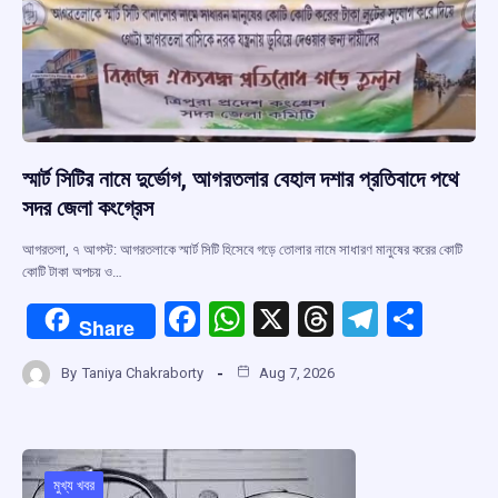
স্মার্ট সিটির নামে দুর্ভোগ, আগরতলার বেহাল দশার প্রতিবাদে পথে
সদর জেলা কংগ্রেস
আগরতলা, ৭ আগস্ট: আগরতলাকে স্মার্ট সিটি হিসেবে গড়ে তোলার নামে সাধারণ মানুষের করের কোটি
কোটি টাকা অপচয় ও…
F
W
X
T
T
S
Share
a
h
hr
el
h
By
Taniya Chakraborty
Aug 7, 2026
ce
at
e
e
ar
b
s
a
gr
e
o
A
d
a
o
p
s
m
মুখ্য খবর