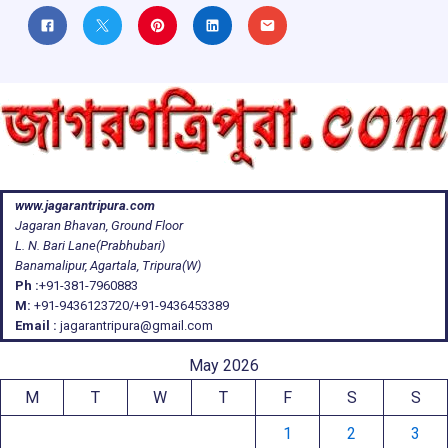
www.jagarantripura.com
Jagaran Bhavan, Ground Floor
L. N. Bari Lane(Prabhubari)
Banamalipur, Agartala, Tripura(W)
Ph :
+91-381-7960883
M:
+91-9436123720/+91-9436453389
Email :
jagarantripura@gmail.com
May 2026
M
T
W
T
F
S
S
1
2
3