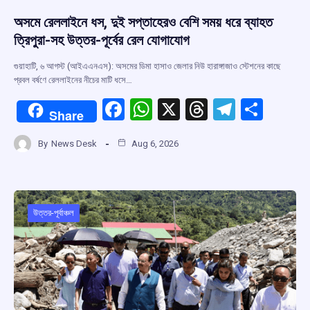
অসমে রেললাইনে ধস, দুই সপ্তাহেরও বেশি সময় ধরে ব্যাহত
ত্রিপুরা-সহ উত্তর-পূর্বের রেল যোগাযোগ
গুয়াহাটি, ৬ আগস্ট (আইএএনএস): অসমের ডিমা হাসাও জেলার নিউ হারাঙ্গাজাও স্টেশনের কাছে
প্রবল বর্ষণে রেললাইনের নীচের মাটি ধসে…
F
W
X
T
T
S
Share
a
h
hr
el
h
By
News Desk
Aug 6, 2026
ce
at
e
e
ar
b
s
a
gr
e
o
A
d
a
o
p
s
m
উত্তর-পূর্বাঞ্চল
k
p