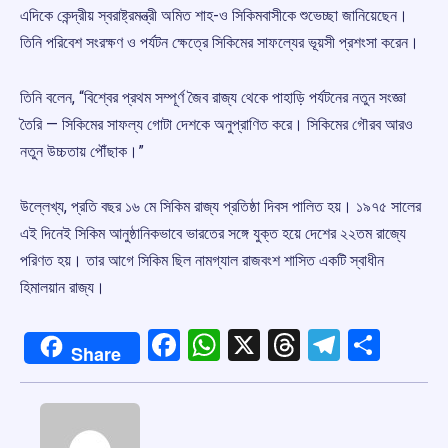
এদিকে কেন্দ্রীয় স্বরাষ্ট্রমন্ত্রী অমিত শাহ-ও সিকিমবাসীকে শুভেচ্ছা জানিয়েছেন।
তিনি পরিবেশ সংরক্ষণ ও পর্যটন ক্ষেত্রে সিকিমের সাফল্যের ভূয়সী প্রশংসা করেন।
তিনি বলেন, “বিশ্বের প্রথম সম্পূর্ণ জৈব রাজ্য থেকে পাহাড়ি পর্যটনের নতুন সংজ্ঞা
তৈরি — সিকিমের সাফল্য গোটা দেশকে অনুপ্রাণিত করে। সিকিমের গৌরব আরও
নতুন উচ্চতায় পৌঁছাক।”
উল্লেখ্য, প্রতি বছর ১৬ মে সিকিম রাজ্য প্রতিষ্ঠা দিবস পালিত হয়। ১৯৭৫ সালের
এই দিনেই সিকিম আনুষ্ঠানিকভাবে ভারতের সঙ্গে যুক্ত হয়ে দেশের ২২তম রাজ্যে
পরিণত হয়। তার আগে সিকিম ছিল নামগ্যাল রাজবংশ শাসিত একটি স্বাধীন
হিমালয়ান রাজ্য।
Facebook
WhatsApp
X
Threads
Telegr
Shar
Share