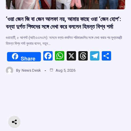
‘ওরা জেন জি বা জেন আলফা নয়, আমার কাছে ওরা ‘জেন হোপ’:
বন্যা দুর্গত শিশুদের সঙ্গে দেখা করে বললেন হিমন্ত বিশ্ব শর্মা
গুয়াহাটি, ৫ আগস্ট (আইএএনএস): অসমে বন্যা-কবলিত পরিবারগুলির সঙ্গে দেখা করার পর মুখ্যমন্ত্রী
হিমন্ত বিশ্ব শর্মা বুধবার বলেন, নতুন…
F
W
X
T
T
S
Share
a
h
hr
el
h
By
News Desk
Aug 5, 2026
ce
at
e
e
ar
b
s
a
gr
e
o
A
d
a
o
p
s
m
k
p