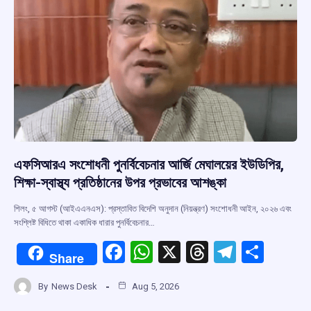
k
p
এফসিআরএ সংশোধনী পুনর্বিবেচনার আর্জি মেঘালয়ের ইউডিপির,
শিক্ষা-স্বাস্থ্য প্রতিষ্ঠানের উপর প্রভাবের আশঙ্কা
শিলং, ৫ আগস্ট (আইএএনএস): প্রস্তাবিত বিদেশি অনুদান (নিয়ন্ত্রণ) সংশোধনী আইন, ২০২৬ এবং
সংশ্লিষ্ট বিধিতে থাকা একাধিক ধারার পুনর্বিবেচনার…
F
W
X
T
T
S
Share
a
h
hr
el
h
By
News Desk
Aug 5, 2026
ce
at
e
e
ar