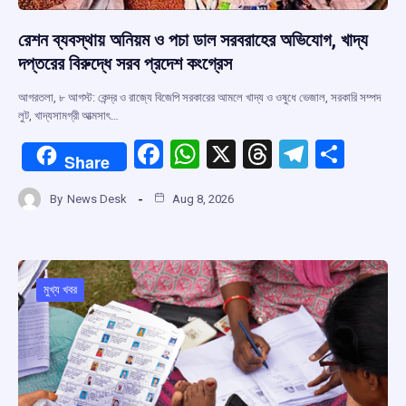
রেশন ব্যবস্থায় অনিয়ম ও পচা ডাল সরবরাহের অভিযোগ, খাদ্য
দপ্তরের বিরুদ্ধে সরব প্রদেশ কংগ্রেস
আগরতলা, ৮ আগস্ট: কেন্দ্র ও রাজ্যে বিজেপি সরকারের আমলে খাদ্য ও ওষুধে ভেজাল, সরকারি সম্পদ
লুট, খাদ্যসামগ্রী আত্মসাৎ…
F
W
X
T
T
S
Share
a
h
hr
el
h
By
News Desk
Aug 8, 2026
ce
at
e
e
ar
b
s
a
gr
e
o
A
d
a
o
p
s
m
মুখ্য খবর
k
p