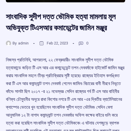
সাংবাদিক সুদীপ দত্ত ভৌমিক হত্যা মামলায় মূল
অভিযুক্ত টিএসআর কমাডেন্টের জামিন মঞ্জুর
By
admin
Feb 22, 2023
0
নিজস্ব প্রতিনিধি, আগরতলা, ২২ ফেব্রুয়ারী৷৷ সাংবাদিক সুদীপ দত্ত ভৌমিক
হত্যাকান্ডে জড়িত টি এস আর এর কমান্ডেন্ডেন্ট তপন দেববর্মাকে হাইকোর্ট জামিন মঞ্জুর
করায় সাংবাদিক মহলে তীব্র প্রতিক্রিয়ার সৃষ্টি হয়েছে৷ রাজ্যের ইতিহাস কলঙ্কিত
করা টি এস আর কমান্ড্যান্ট তপন দেববর্মা পেলেন জামিন৷ বিচারের বানী নীরবে নিভৃতে
কাঁদে৷ সালটা ছিল ২০১৭ -র ২১ নভেম্বর৷ সেদিন রাজ্যের গর্ব টি এস আর বাহিনীর
বণিক্য চৌমুহনীর অদূরে রাধা কিশোর নগরে টি এস আর -এর দ্বিতীয় ব্যাটেলিয়ানের
ক্যাম্পের ভেতরে খুন হয়েছিলেন সাংবাদিক সুদীপ দত্ত ভৌমিক৷ সেদিন বেলা
আনুমানিক ১২ টা নাগাদ কমান্ড্যান্ট তপন দেববর্মার অফিস কক্ষের বাইরে গুলি করে
হত্যা করা হয়েছিল সাংবাদিক সুদীপ দত্ত ভৌমিককে৷ এ ঘটনায় দেশজুড়ে ব্যাপক
আলোড়নের সৃষ্টি হয়েছিল৷ এই হত্যাকাণ্ডের মূল মাস্টারমাইন্ড ছিল কমান্ডেন্ট তপন