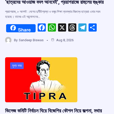
‘ছাত্রদের আওয়াজ বদল আনবেই’, প্রয়াগরাজে রাহুলের হুঙ্কার
প্রয়াগরাজ, ৮ আগস্ট : দেশের দুর্নীতিগ্রস্ত ও ভঙ্গুর শিক্ষা ব্যবস্থার বিরুদ্ধে ছাত্ররা এবার সরব
হয়েছে। তাদের এই আন্দোলনের…
F
W
X
T
T
S
Share
a
h
hr
el
h
By
Sandeep Biswas
Aug 8, 2026
ce
at
e
e
ar
b
s
a
gr
e
o
A
d
a
o
p
s
m
মুখ্য খবর
k
p
ভিলেজ কমিটি নির্বাচন ঘিরে বিজেপির কৌশল নিয়ে জল্পনা, মথার