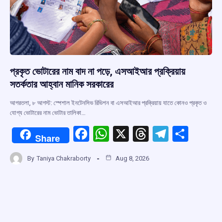
প্রকৃত ভোটারের নাম বাদ না পড়ে, এসআইআর প্রক্রিয়ায়
সতর্কতার আহ্বান মানিক সরকারের
আগরতলা, ৮ আগস্ট: স্পেশাল ইনটেনসিভ রিভিশন বা এসআইআর প্রক্রিয়ায় যাতে কোনও প্রকৃত ও
যোগ্য ভোটারের নাম ভোটার তালিকা…
F
W
X
T
T
S
Share
a
h
hr
el
h
By
Taniya Chakraborty
Aug 8, 2026
ce
at
e
e
ar
b
s
a
gr
e
o
A
d
a
o
p
s
m