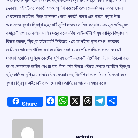
দেববর্মা৷ এই ঘটনায় পরবর্তী সময়ে পুলিশ কমান্ডেন্ট তপন দেববর্মা সহ আরো দুজন
গ্রেফতার হয়েছিল৷ নিম্ন আদালত থেকে পরবর্তী সময়ে এই মামলা গড়ায় উচ্চ
আদালতে৷ বুধবার ত্রিপুরা হাইকোর্ট সুদীপ দত্ত ভৌমিক হত্যাকাণ্ডে মূল অভিযুক্ত
কমান্ডেন্ট তপন দেববর্মার জামিন মঞ্জুর করে৷ বরিষ্ঠ আইনজীবী পীযূষ কান্তি বিশ্বাস এ
বিষয়ে জানান, ত্রিপুরা হাইকোর্টে সিবিআই -এর আপত্তি মূলে তপন দেববর্মার
জামিনের আবেদন খারিজ করা হয়েছিল৷ সেই রায়ের পরিপ্রেক্ষিতে তপন দেববর্মা
দারস্থ হয়েছিল সুপ্রিম কোর্টের৷ সুপ্রিম কোর্ট কয়েকটি নির্দেশিকা বিচার বিবেচনা করে
তপন দেববর্মাকে জামিন দেওয়া যায় কিনা সেই বিষয়ে খতিয়ে দেখতে বলেছিল ত্রিপুরা
হাইকোর্টকে৷ সুপ্রিম কোর্টের বেঁধে দেওয়া সেই নির্দেশিকা গুলো বিচার বিবেচনা করে
বুধবার ত্রিপুরা হাইকোর্ট তপন দেববর্মার জামিনের আবেদন মঞ্জুর করে৷
Facebook
WhatsApp
X
Threads
Telegr
Shar
Share
admin