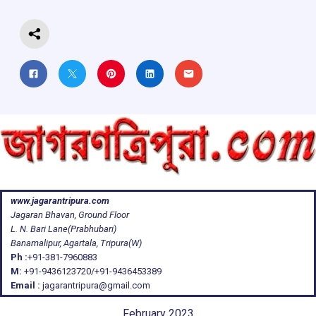
k
p
www.jagarantripura.com
Jagaran Bhavan, Ground Floor
L. N. Bari Lane(Prabhubari)
Banamalipur, Agartala, Tripura(W)
Ph :
+91-381-7960883
M:
+91-9436123720/+91-9436453389
Email :
jagarantripura@gmail.com
February 2023