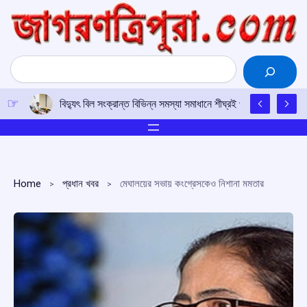
Skip
to
content
Search
বিদ্যুৎ বিল সংক্রান্ত বিভিন্ন সমস্যা সমাধানে শীঘ্রই প্রয়োজনীয় পদক্ষেপ ন
Home
প্রধান খবর
মেঘালয়ের সভায় কংগ্রেসকেও নিশানা মমতার