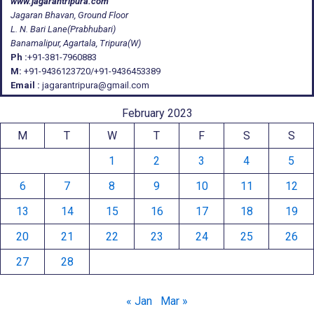
www.jagarantripura.com
Jagaran Bhavan, Ground Floor
L. N. Bari Lane(Prabhubari)
Banamalipur, Agartala, Tripura(W)
Ph :
+91-381-7960883
M:
+91-9436123720/+91-9436453389
Email :
jagarantripura@gmail.com
February 2023
M
T
W
T
F
S
S
1
2
3
4
5
6
7
8
9
10
11
12
13
14
15
16
17
18
19
20
21
22
23
24
25
26
27
28
« Jan
Mar »