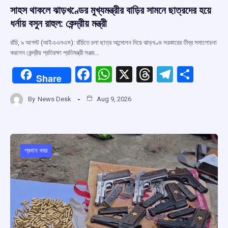
সাহস থাকলে ঝাড়খণ্ডের মুখ্যমন্ত্রীর বাড়ির সামনে ছাত্রদের হয়ে
ধর্নায় বসুন রাহুল: কেন্দ্রীয় মন্ত্রী
রাঁচি, ৯ আগস্ট (আইএএনএস): রাঁচিতে চলা ছাত্র আন্দোলন নিয়ে ঝাড়খণ্ড সরকারের তীব্র সমালোচনা
করলেন কেন্দ্রীয় প্রতিরক্ষা প্রতিমন্ত্রী সঞ্জয়…
F
W
X
T
T
S
Share
a
h
hr
el
h
By
News Desk
Aug 9, 2026
ce
at
e
e
ar
b
s
a
gr
e
o
A
d
a
o
p
s
m
প্রধান খবর
k
p