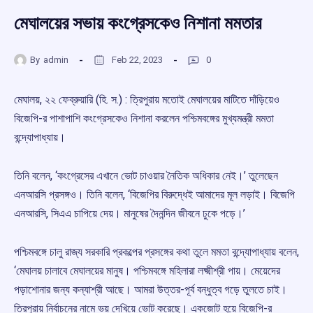
মেঘালয়ের সভায় কংগ্রেসকেও নিশানা মমতার
By
admin
Feb 22, 2023
0
মেঘালয়, ২২ ফেব্রুয়ারি (হি. স.) : ত্রিপুরায় মতোই মেঘালয়ের মাটিতে দাঁড়িয়েও
বিজেপি-র পাশাপাশি কংগ্রেসকেও নিশানা করলেন পশ্চিমবঙ্গের মুখ্যমন্ত্রী মমতা
বন্দ্যোপাধ্যায়।
তিনি বলেন, ‘কংগ্রেসের এখানে ভোট চাওয়ার নৈতিক অধিকার নেই।’ তুলেছেন
এনআরসি প্রসঙ্গও। তিনি বলেন, ‘বিজেপির বিরুদ্ধেই আমাদের মূল লড়াই। বিজেপি
এনআরসি, সিএএ চাপিয়ে দেয়। মানুষের দৈনন্দিন জীবনে ঢুকে পড়ে।’
পশ্চিমবঙ্গে চালু রাজ্য সরকারি প্রকল্পের প্রসঙ্গের কথা তুলে মমতা বন্দ্যোপাধ্যায় বলেন,
‘মেঘালয় চালাবে মেঘালয়ের মানুষ। পশ্চিমবঙ্গে মহিলারা লক্ষ্মীশ্রী পায়। মেয়েদের
পড়াশোনার জন্য কন্যাশ্রী আছে। আমরা উত্তর-পূর্ব বন্ধুত্ব গড়ে তুলতে চাই।
ত্রিপুরায় নির্বাচনের নামে ভয় দেখিয়ে ভোট করেছে। একজোট হয়ে বিজেপি-র