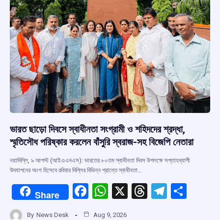
ভারত ছাড়ো দিবসে স্বাধীনতা সংগ্রামী ও শহিদদের শ্রদ্ধা,
স্মৃতিসৌধ পরিষ্কার করলেন বাঁসুরি স্বরাজ-সহ বিজেপি নেতারা
নয়াদিল্লি, ৯ আগস্ট (আইএএনএস): ভারতের ৮০তম স্বাধীনতা দিবস উপলক্ষে সপ্তাহব্যাপী
উদযাপনের অংশ হিসেবে রবিবার দিল্লির বিভিন্ন প্রান্তে স্বাধীনতা…
F
W
X
T
T
S
Share
a
h
hr
el
h
By
News Desk
Aug 9, 2026