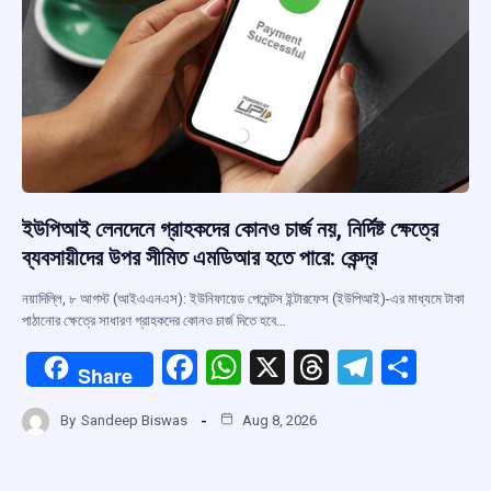
ইউপিআই লেনদেনে গ্রাহকদের কোনও চার্জ নয়, নির্দিষ্ট ক্ষেত্রে
ব্যবসায়ীদের উপর সীমিত এমডিআর হতে পারে: কেন্দ্র
নয়াদিল্লি, ৮ আগস্ট (আইএএনএস): ইউনিফায়েড পেমেন্টস ইন্টারফেস (ইউপিআই)-এর মাধ্যমে টাকা
পাঠানোর ক্ষেত্রে সাধারণ গ্রাহকদের কোনও চার্জ দিতে হবে…
F
W
X
T
T
S
Share
a
h
hr
el
h
By
Sandeep Biswas
Aug 8, 2026
ce
at
e
e
ar
b
s
a
gr
e