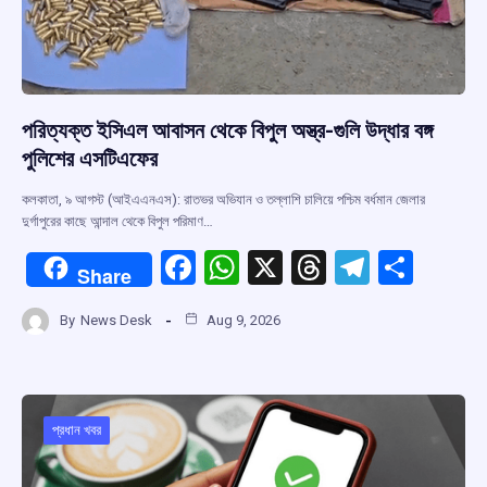
পরিত্যক্ত ইসিএল আবাসন থেকে বিপুল অস্ত্র-গুলি উদ্ধার বঙ্গ
পুলিশের এসটিএফের
কলকাতা, ৯ আগস্ট (আইএএনএস): রাতভর অভিযান ও তল্লাশি চালিয়ে পশ্চিম বর্ধমান জেলার
দুর্গাপুরের কাছে আন্দাল থেকে বিপুল পরিমাণ…
F
W
X
T
T
S
Share
a
h
hr
el
h
By
News Desk
Aug 9, 2026
ce
at
e
e
ar
b
s
a
gr
e
o
A
d
a
o
p
s
m
প্রধান খবর
k
p